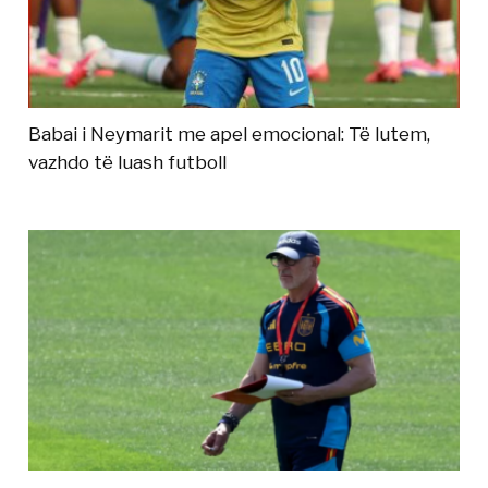
Babai i Neymarit me apel emocional: Të lutem,
vazhdo të luash futboll