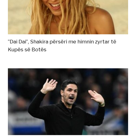
”Dai Dai”, Shakira përsëri me himnin zyrtar të
Kupës së Botës