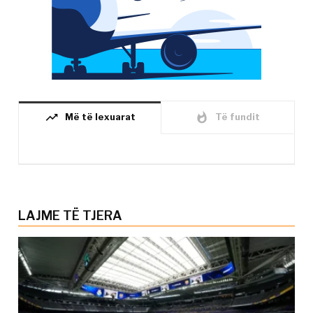
trending_up
whatshot
Më të lexuarat
Të fundit
LAJME TË TJERA