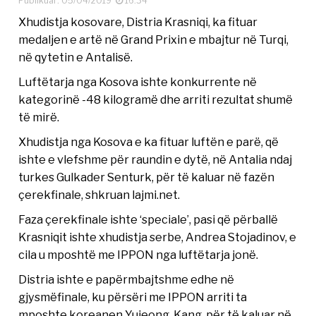
Publikuar: 05/04/2019
16:34
Xhudistja kosovare, Distria Krasniqi, ka fituar
medaljen e artë në Grand Prixin e mbajtur në Turqi,
në qytetin e Antalisë.
Luftëtarja nga Kosova ishte konkurrente në
kategorinë -48 kilogramë dhe arriti rezultat shumë
të mirë.
Xhudistja nga Kosova e ka fituar luftën e parë, që
ishte e vlefshme për raundin e dytë, në Antalia ndaj
turkes Gulkader Senturk, për të kaluar në fazën
çerekfinale, shkruan lajmi.net.
Faza çerekfinale ishte ‘speciale’, pasi që përballë
Krasniqit ishte xhudistja serbe, Andrea Stojadinov, e
cila u mposhtë me IPPON nga luftëtarja jonë.
Distria ishte e papërmbajtshme edhe në
gjysmëfinale, ku përsëri me IPPON arriti ta
mposhte koreanen Yujeong Kang, për të kaluar në