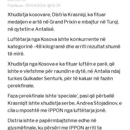
Publikuar: 05/04/2019
16:39
Xhudistja kosovare, Distria Krasniqi, ka fituar
medaljen e artë në Grand Prixin e mbajtur në Turqi,
në qytetin e Antalisë.
Luftëtarja nga Kosova ishte konkurrente në
kategorinë -48 kilogramë dhe arriti rezultat shumë
të mirë.
Xhudistja nga Kosova e ka fituar luftën e parë, që
ishte e vlefshme për raundin e dytë, në Antalia ndaj
turkes Gulkader Senturk, për të kaluar në fazën
çerekfinale.
Faza çerekfinale ishte ‘speciale’, pasi që përballë
Krasniqit ishte xhudistja serbe, Andrea Stojadinov, e
cila u mposhtë me IPPON nga luftëtarja jonë.
Distria ishte e papërmbajtshme edhe në
gjysmëfinale, ku përsëri me IPPON arriti ta