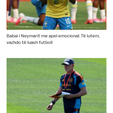
Babai i Neymarit me apel emocional: Të lutem,
vazhdo të luash futboll