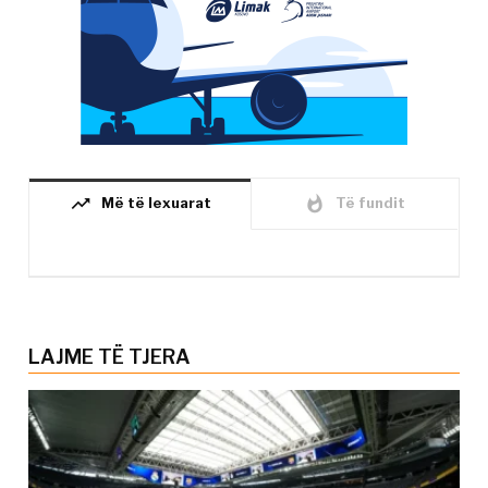
trending_up
whatshot
Më të lexuarat
Të fundit
LAJME TË TJERA