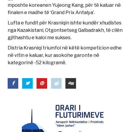
mposhte koreanen Yujeong Kang, për të kaluar në
finalen e madhe të ‘Grand Prix Antalya’.
Lufta e fundit për Krasniqin ishte kundër xhudistes
nga Kazakistani, Otgontsetseg Galbadrakh, të cilën
gjithashtu e kaloi me sukses.
Distria Krasniqi triumfoi në këtë kompeticion edhe
në vitin e kaluar, kur asokohe garonte në
kategorinë -52 kilogramë.