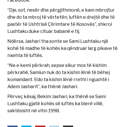
Facebook.
“Dje, sot, nesër dhe përgjithmonë, e kam mbrojtur
dhe do ta mbroj të vërtetën, luftën e drejtë dhe të
pastër të Ushtrisë Çlirimtare të Kosovës”, shkroi
Lushtaku duke cituar babanë e tij.
Ndërsa, Jashari tha sonte se Sami Lushtaku një
kohë të madhe të kohës ka qëndruar larg pikave të
nxehta të luftës.
“Ne e kemi përkrah, sepse sikur mos të kishim
përkrahë, Samiun nuk do ta kishin lënë të bëhej
komandant. S’do ta kishin lënë rrethi i ngushtë i
Adem Jasharit”, ka thënë Jashari.
Përveç kësaj, Bekim Jashari, ka thënë se Sami
Lushtaku gjatë kohës së luftës ka blerë villë,
saktësisht në vitin 1998.