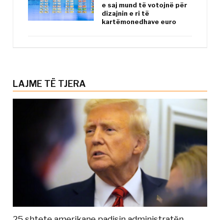
e saj mund të votojnë për
dizajnin e ri të
kartëmonedhave euro
LAJME TË TJERA
25 shtete amerikane padisin administratën