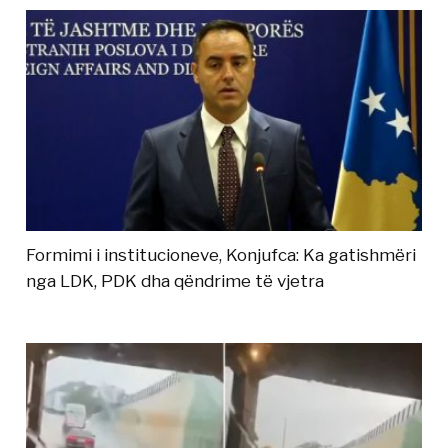
Formimi i institucioneve, Konjufca: Ka gatishmëri
nga LDK, PDK dha qëndrime të vjetra