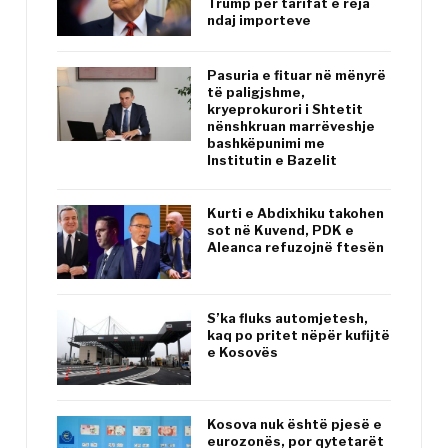
Trump për tarifat e reja
ndaj importeve
Pasuria e fituar në mënyrë
të paligjshme,
kryeprokurori i Shtetit
nënshkruan marrëveshje
bashkëpunimi me
Institutin e Bazelit
Kurti e Abdixhiku takohen
sot në Kuvend, PDK e
Aleanca refuzojnë ftesën
S’ka fluks automjetesh,
kaq po pritet nëpër kufijtë
e Kosovës
Kosova nuk është pjesë e
eurozonës, por qytetarët