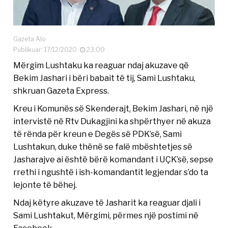
Gazeta Alo
Publikuar: 17/12/2020
23:00
Mërgim Lushtaku ka reaguar ndaj akuzave që
Bekim Jashari i bëri babait të tij, Sami Lushtaku,
shkruan Gazeta Express.
Kreu i Komunës së Skenderajt, Bekim Jashari, në një
intervistë në Rtv Dukagjini ka shpërthyer në akuza
të rënda për kreun e Degës së PDK’së, Sami
Lushtakun, duke thënë se falë mbështetjes së
Jasharajve ai është bërë komandant i UÇK’së, sepse
rrethi i ngushtë i ish-komandantit legjendar s’do ta
lejonte të bëhej.
Ndaj këtyre akuzave të Jasharit ka reaguar djali i
Sami Lushtakut, Mërgimi, përmes një postimi në