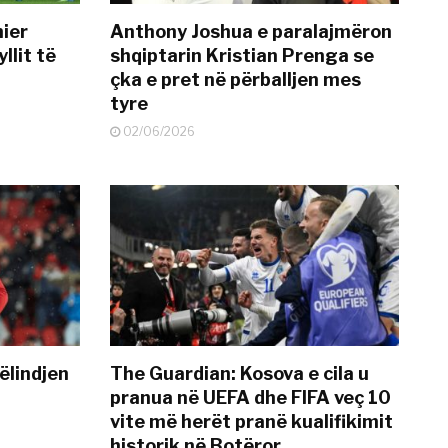
mier
Anthony Joshua e paralajmëron
llit të
shqiptarin Kristian Prenga se
çka e pret në përballjen mes
tyre
02/06/2026
ëlindjen
The Guardian: Kosova e cila u
pranua në UEFA dhe FIFA veç 10
vite më herët pranë kualifikimit
historik në Botëror