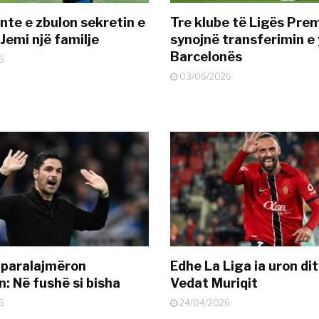
nte e zbulon sekretin e
Tre klube të Ligës Pre
Jemi një familje
synojnë transferimin e y
Barcelonës
6
03/06/2026
 paralajmëron
Edhe La Liga ia uron dit
: Në fushë si bisha
Vedat Muriqit
6
24/04/2026