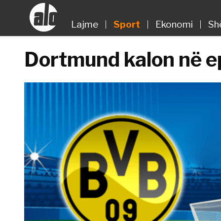
Lajme
Sport
Ekonomi
Sh
Dortmund kalon në ep