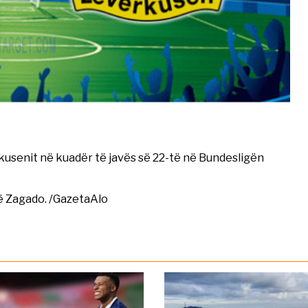
usenit në kuadër të javës së 22-të në Bundesligën
ë Zagado. /GazetaAlo