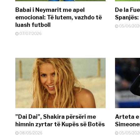
Babai i Neymarit me apel
De la Fue
emocional: Të lutem, vazhdo të
Spanjës: 
luash futboll
05/06/202
07/07/2026
”Dai Dai”, Shakira përsëri me
Arteta e
himnin zyrtar të Kupës së Botës
Simeonen
08/05/2026
05/05/202