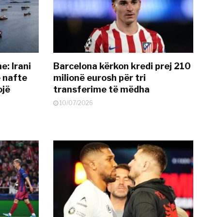
: Irani
Barcelona kërkon kredi prej 210
ë nafte
milionë eurosh për tri
ojë
transferime të mëdha
10/07/2026