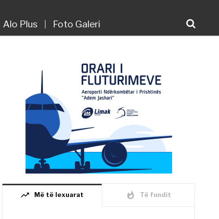
Alo Plus
Foto Galeri
trending_up
whatshot
Më të lexuarat
Të fundit