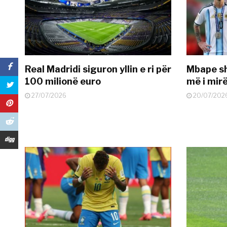
Real Madridi siguron yllin e ri për
Mbape sh
100 milionë euro
më i mir
27/07/2026
20/07/202