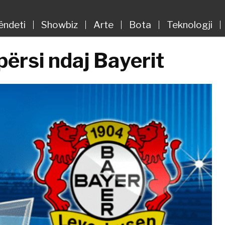
ëndeti
Showbiz
Arte
Bota
Teknologji
ërsi ndaj Bayerit