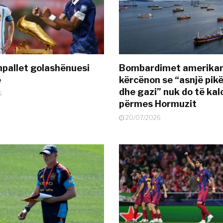
pallet golashënuesi
Bombardimet amerikane
ë
kërcënon se “asnjë pik
dhe gazi” nuk do të kal
6
përmes Hormuzit
20/07/2026