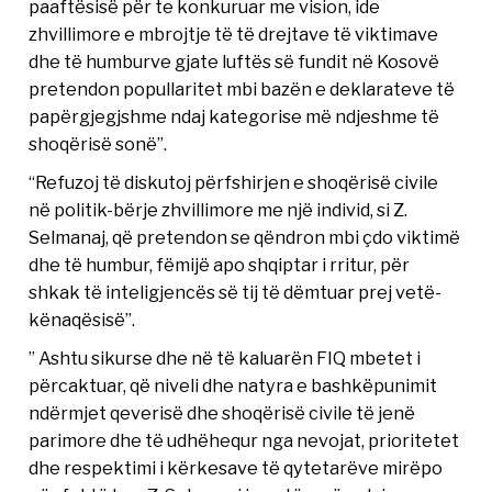
paaftësisë për te konkuruar me vision, ide
zhvillimore e mbrojtje të të drejtave të viktimave
dhe të humburve gjate luftës së fundit në Kosovë
pretendon popullaritet mbi bazën e deklarateve të
papërgjegjshme ndaj kategorise më ndjeshme të
shoqërisë sonë”.
“Refuzoj të diskutoj përfshirjen e shoqërisë civile
në politik-bërje zhvillimore me një individ, si Z.
Selmanaj, që pretendon se qëndron mbi çdo viktimë
dhe të humbur, fëmijë apo shqiptar i rritur, për
shkak të inteligjencës së tij të dëmtuar prej vetë-
kënaqësisë”.
” Ashtu sikurse dhe në të kaluarën FIQ mbetet i
përcaktuar, që niveli dhe natyra e bashkëpunimit
ndërmjet qeverisë dhe shoqërisë civile të jenë
parimore dhe të udhëhequr nga nevojat, prioritetet
dhe respektimi i kërkesave të qytetarëve mirëpo