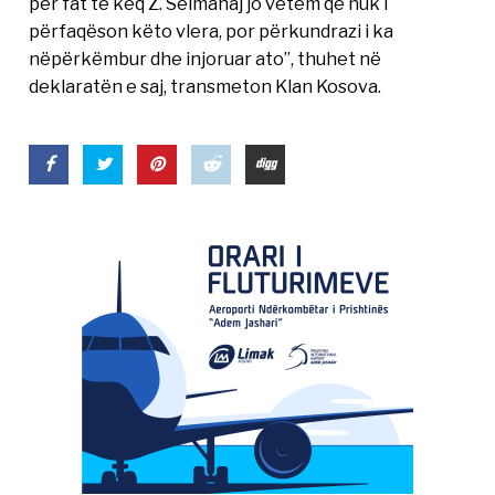
për fat të keq Z. Selmanaj jo vetëm që nuk i
përfaqëson këto vlera, por përkundrazi i ka
nëpërkëmbur dhe injoruar ato”, thuhet në
deklaratën e saj, transmeton Klan Kosova.