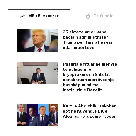
trending_up
whatshot
Më të lexuarat
Të fundit
25 shtete amerikane
padisin administratën
Trump për tarifat e reja
ndaj importeve
Pasuria e fituar në mënyrë
të paligjshme,
kryeprokurori i Shtetit
nënshkruan marrëveshje
bashkëpunimi me
Institutin e Bazelit
Kurti e Abdixhiku takohen
sot në Kuvend, PDK e
Aleanca refuzojnë ftesën