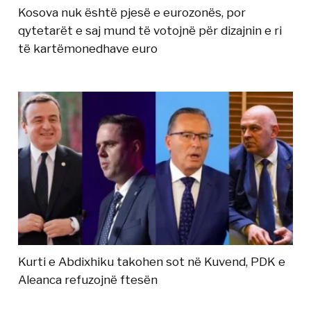
Kosova nuk është pjesë e eurozonës, por
qytetarët e saj mund të votojnë për dizajnin e ri
të kartëmonedhave euro
Kurti e Abdixhiku takohen sot në Kuvend, PDK e
Aleanca refuzojnë ftesën