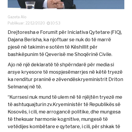
Gazeta Alo
Publikuar: 22/12/2020
10:53
Drejtoresha e Forumit për Iniciativa Qytetare (FIQ),
Dajana Berisha, ka njoftuar se nuk do të marrë
pjesë në takimin e sotëm të Këshillit për
bashkëpunim të Qeverisë me Shoqërinë Civile.
Ajo në një deklaratë të shpërndarë për media si
arsye kryesore të mospjesëmarrjes në këtë tryezë
ka renditur praninë e zëvendëskryeministrit Driton
Selmanaj në të.
“Kurrsesi nuk mund të ulem në të njëjtën tryezë me
të ashtuquajturin zv.Kryeministër të Republikës së
Kosovës, i cili, me arrogancë politike, dhe mungesa
të theksuar harmonie kognitive, mungesë të
vetëdijes kombëtare e qytetare, i cili, për shkak të