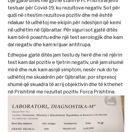
Dje gjatë ditës me gjithë stafin e Fc Prishtina jemi
testuar për Covid-19, ku rezultova negativ. Sot për
qudi në ritestim rezultova pozitiv dhe më është
ndaluar të udhëtoj me ekipin për ndeshjen që kemi
në udhëtim në Gjibraltar. Për siguri sot gjatë ditës
kam bërë poashtu edhe një test serologjik dhe kam
dal negativ dhe kam krijuar antitrupa.
Edhepse gjatë ditës jam testu dy herë dhe në njërin
test kam dal pozitiv e tjetrin negativ, unë jam shumë
mirë dhe nuk kam asnjë simptom, nesër nuk do te
udhëtoj me skuadrën për Gjibraltar, por shpresoj
shumë që skuadra të arrij objektivin dhe të kthehet
në Prishtinë me rezultat pozitiv. Forca Prishtina.