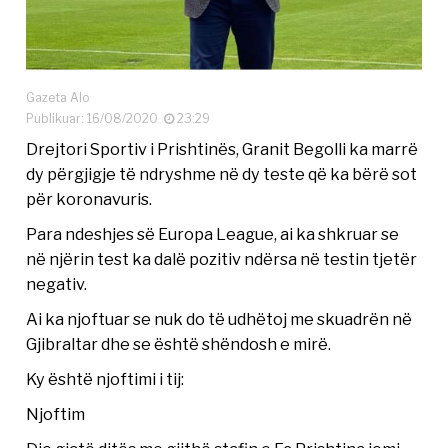
Gazeta Alo
Publikuar: 16/08/2020
23:29
Drejtori Sportiv i Prishtinës, Granit Begolli ka marrë
dy përgjigje të ndryshme në dy teste që ka bërë sot
për koronavuris.
Para ndeshjes së Europa League, ai ka shkruar se
në njërin test ka dalë pozitiv ndërsa në testin tjetër
negativ.
Ai ka njoftuar se nuk do të udhëtoj me skuadrën në
Gjibraltar dhe se është shëndosh e mirë.
Ky është njoftimi i tij:
Njoftim