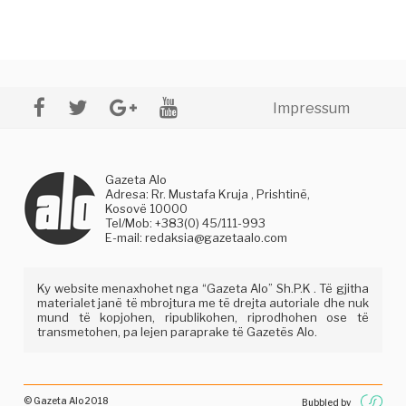
Impressum
Gazeta Alo
Adresa: Rr. Mustafa Kruja , Prishtinë,
Kosovë 10000
Tel/Mob: +383(0) 45/111-993
E-mail:
redaksia@gazetaalo.com
Ky website menaxhohet nga “Gazeta Alo” Sh.P.K . Të gjitha
materialet janë të mbrojtura me të drejta autoriale dhe nuk
mund të kopjohen, ripublikohen, riprodhohen ose të
transmetohen, pa lejen paraprake të Gazetës Alo.
© Gazeta Alo 2018
Bubbled by