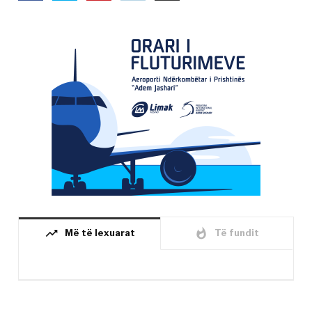
trending_up
whatshot
Më të lexuarat
Të fundit