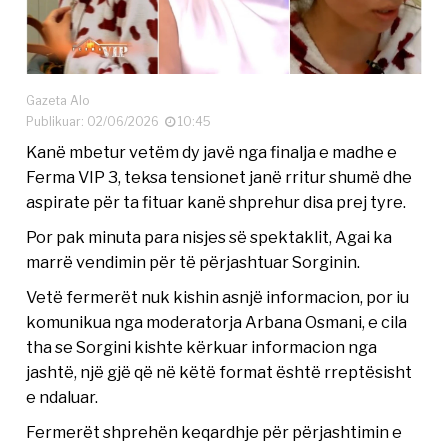
Gazeta Alo
Publikuar: 02/06/2026
10:45
Kanë mbetur vetëm dy javë nga finalja e madhe e
Ferma VIP 3, teksa tensionet janë rritur shumë dhe
aspirate për ta fituar kanë shprehur disa prej tyre.
Por pak minuta para nisjes së spektaklit, Agai ka
marrë vendimin për të përjashtuar Sorginin.
Vetë fermerët nuk kishin asnjë informacion, por iu
komunikua nga moderatorja Arbana Osmani, e cila
tha se Sorgini kishte kërkuar informacion nga
jashtë, një gjë që në këtë format është rreptësisht
e ndaluar.
Fermerët shprehën keqardhje për përjashtimin e