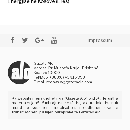
Energjisë në Kosovë (Erës)
Impressum
Gazeta Alo
Adresa: Rr. Mustafa Kruja , Prishtinë,
Kosovë 10000
Tel/Mob: +383(0) 45/111-993
E-mail:
redaksia@gazetaalo.com
Ky website menaxhohet nga “Gazeta Alo” Sh.P.K . Të gjitha
materialet janë të mbrojtura me të drejta autoriale dhe nuk
mund të kopjohen, ripublikohen, riprodhohen ose të
transmetohen, pa lejen paraprake të Gazetës Alo.