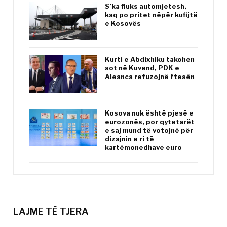
S’ka fluks automjetesh,
kaq po pritet nëpër kufijtë
e Kosovës
Kurti e Abdixhiku takohen
sot në Kuvend, PDK e
Aleanca refuzojnë ftesën
Kosova nuk është pjesë e
eurozonës, por qytetarët
e saj mund të votojnë për
dizajnin e ri të
kartëmonedhave euro
LAJME TË TJERA