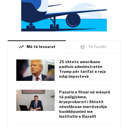
trending_up
whatshot
Më të lexuarat
Të fundit
25 shtete amerikane
padisin administratën
Trump për tarifat e reja
ndaj importeve
Pasuria e fituar në mënyrë
të paligjshme,
kryeprokurori i Shtetit
nënshkruan marrëveshje
bashkëpunimi me
Institutin e Bazelit