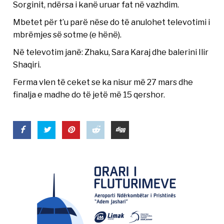
Sorginit, ndërsa i kanë uruar fat në vazhdim.
Mbetet për t’u parë nëse do të anulohet televotimi i
mbrëmjes së sotme (e hënë).
Në televotim janë: Zhaku, Sara Karaj dhe balerini Ilir
Shaqiri.
Ferma vlen të ceket se ka nisur më 27 mars dhe
finalja e madhe do të jetë më 15 qershor.