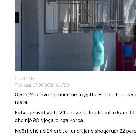
Gazeta Alo
Publikuar: 17/08/2020
17:13
Gjatë 24 orëve të fundit në të gjithë vendin tonë kan
raste.
Fatkeqësisht gjatë 24-orëve të fundit nuk e kanë fi
dhe një 80-vjeçare nga Korça.
Ndërkohë në 24 orët e fundit janë shoqëruar 22 pe