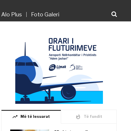
Alo Plus
Foto Galeri
trending_up
whatshot
Më të lexuarat
Të fundit