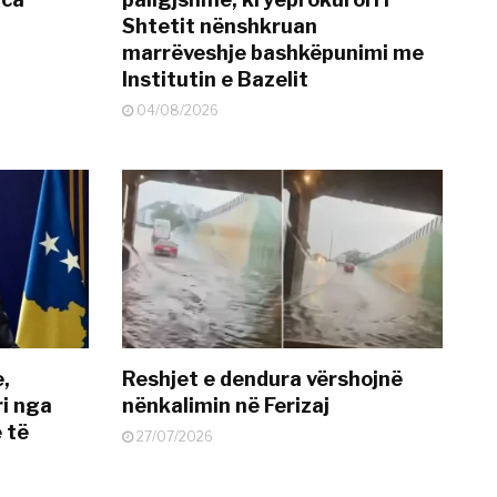
Shtetit nënshkruan
marrëveshje bashkëpunimi me
Institutin e Bazelit
04/08/2026
e,
Reshjet e dendura vërshojnë
i nga
nënkalimin në Ferizaj
 të
27/07/2026