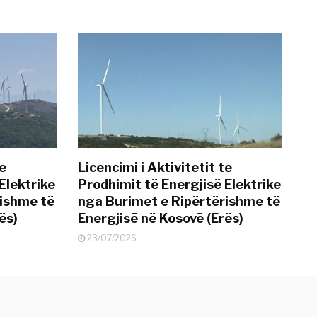
te
Licencimi i Aktivitetit te
Elektrike
Prodhimit të Energjisë Elektrike
rishme të
nga Burimet e Ripërtërishme të
ës)
Energjisë në Kosovë (Erës)
23/07/2026