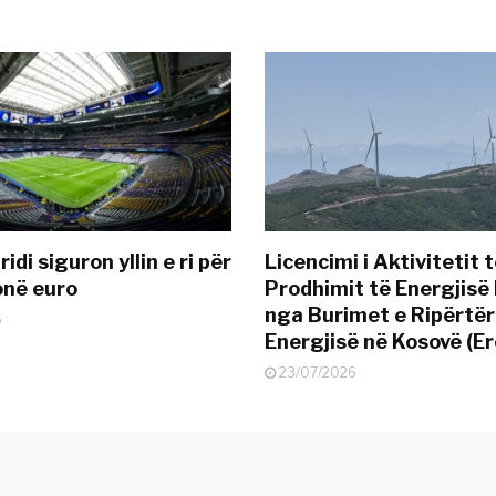
idi siguron yllin e ri për
Licencimi i Aktivitetit 
onë euro
Prodhimit të Energjisë 
nga Burimet e Ripërtë
6
Energjisë në Kosovë (Er
23/07/2026