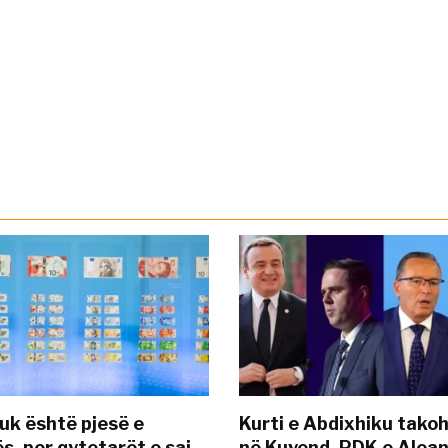
uk është pjesë e
Kurti e Abdixhiku tako
s, por qytetarët e saj
në Kuvend, PDK e Alea