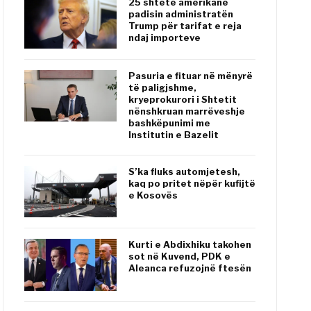
25 shtete amerikane
padisin administratën
Trump për tarifat e reja
ndaj importeve
Pasuria e fituar në mënyrë
të paligjshme,
kryeprokurori i Shtetit
nënshkruan marrëveshje
bashkëpunimi me
Institutin e Bazelit
S’ka fluks automjetesh,
kaq po pritet nëpër kufijtë
e Kosovës
Kurti e Abdixhiku takohen
sot në Kuvend, PDK e
Aleanca refuzojnë ftesën