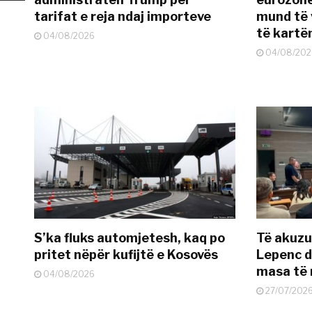
tarifat e reja ndaj importeve
mund të v
të kart
04/08/2026
04/08/202
S’ka fluks automjetesh, kaq po
Të akuzua
pritet nëpër kufijtë e Kosovës
Lepenc d
masa të 
04/08/2026
27/07/202