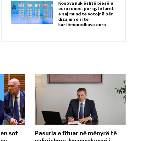
Kosova nuk është pjesë e
eurozonës, por qytetarët
e saj mund të votojnë për
dizajnin e ri të
kartëmonedhave euro
hen sot
Pasuria e fituar në mënyrë të
nca
paligjshme, kryeprokurori i