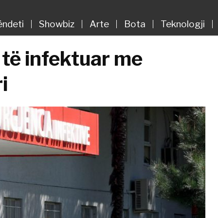
ëndeti
Showbiz
Arte
Bota
Teknologji
 të infektuar me
i