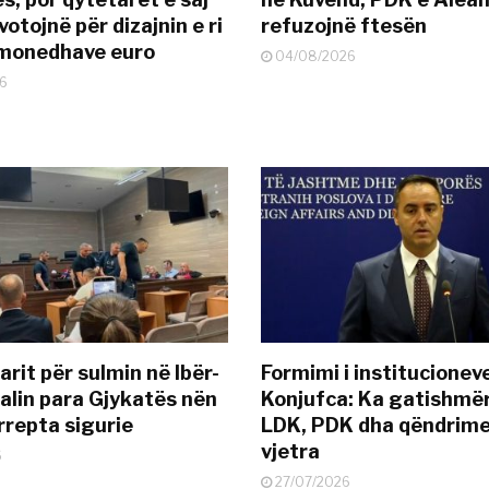
otojnë për dizajnin e ri
refuzojnë ftesën
ëmonedhave euro
04/08/2026
6
rit për sulmin në Ibër-
Formimi i institucionev
alin para Gjykatës nën
Konjufca: Ka gatishmër
rrepta sigurie
LDK, PDK dha qëndrime
vjetra
6
27/07/2026