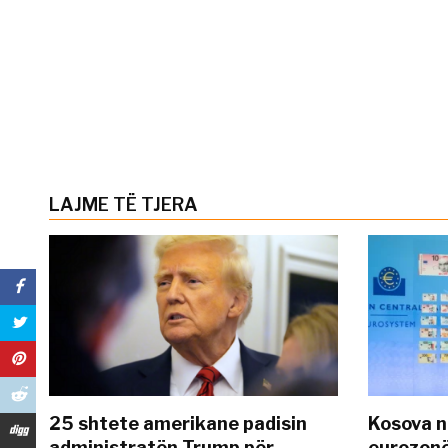
LAJME TË TJERA
25 shtete amerikane padisin
Kosova n
administratën Trump për
eurozonë