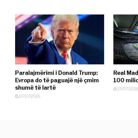
Paralajmërimi i Donald Trump:
Real Madr
Evropa do të paguajë një çmim
100 mili
shumë të lartë
27/07/202
27/07/2026