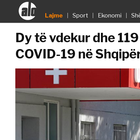
Lajme
Sport
Ekonomi
Sh
Dy të vdekur dhe 119
COVID-19 në Shqipër