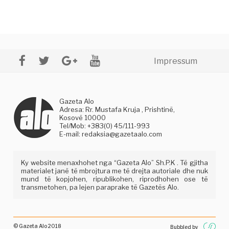
Impressum
Gazeta Alo
Adresa: Rr. Mustafa Kruja , Prishtinë,
Kosovë 10000
Tel/Mob: +383(0) 45/111-993
E-mail:
redaksia@gazetaalo.com
Ky website menaxhohet nga “Gazeta Alo” Sh.P.K . Të gjitha
materialet janë të mbrojtura me të drejta autoriale dhe nuk
mund të kopjohen, ripublikohen, riprodhohen ose të
transmetohen, pa lejen paraprake të Gazetës Alo.
© Gazeta Alo 2018
Bubbled by