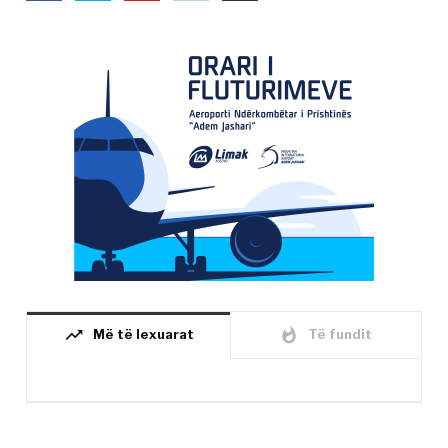
trending_up
whatshot
Më të lexuarat
Të fundit