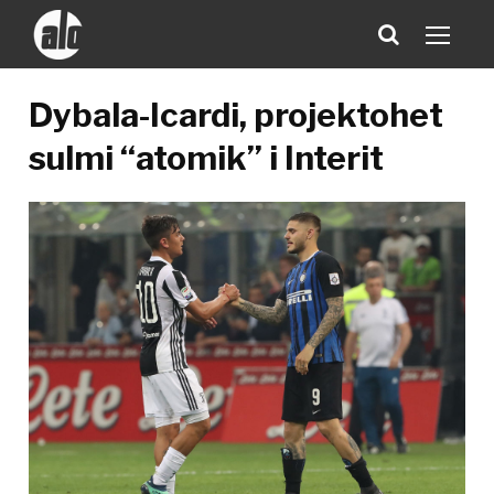
Dybala-Icardi, projektohet
sulmi “atomik” i Interit