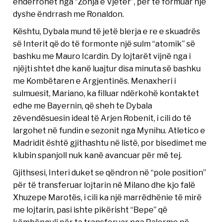
ëndërrohet nga “Zonja e Vjetër”, për të formuar një
dyshe ëndrrash me Ronaldon.
Kështu, Dybala mund të jetë blerja e re e skuadrës
së Interit që do të formonte një sulm “atomik” së
bashku me Mauro Icardin. Dy lojtarët vijnë nga i
njëjti shtet dhe kanë luajtur disa minuta së bashku
me Kombëtaren e Argjentinës. Menaxheri i
sulmuesit, Mariano, ka filluar ndërkohë kontaktet
edhe me Bayernin, që sheh te Dybala
zëvendësuesin ideal të Arjen Robenit, i cili do të
largohet në fundin e sezonit nga Mynihu. Atletico e
Madridit është gjithashtu në listë, por bisedimet me
klubin spanjoll nuk kanë avancuar për më tej.
Gjithsesi, Interi duket se qëndron në “pole position”
për të transferuar lojtarin në Milano dhe kjo falë
Xhuzepe Marotës, i cili ka një marrëdhënie të mirë
me lojtarin, pasi ishte pikërisht “Bepe” që
këmbënguli për ta transferuar nga Palermo në