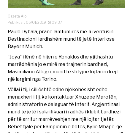
Gazeta Alo
Publikuar: 06/01/2019
09:37
Paulo Dybala, pranë lamtumirës me Ju ventusin.
Destinacioni i ardhshëm mund të jetë Interi ose
Bayern Munich.
“Joya” i lënë në hijen e Ronaldos dhe gjithashtu
marrëdhënia jo e mirë me trajnerin bardhezi,
Masimiliano Allegri, mund të shtyjnë lojtarin drejt
një largimi nga Torino.
Vëllai i tij, i cili është edhe njëkohësisht edhe
menaxheri i tij, ka kontaktuar Xhuzepe Marotën,
administratorin e deleguar të Interit. Argjentinasi
mund të jetë i sakrifikuari i radhës i klubit bardhezi
për të arritur marrëveshjen me një lojtar tjetër.
Bëhet fjalë për kampionin e botës, Kylie Mbape, që