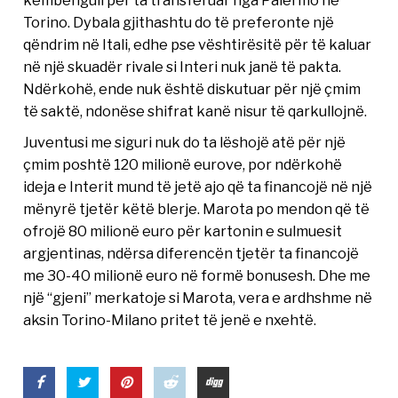
Torino. Dybala gjithashtu do të preferonte një
qëndrim në Itali, edhe pse vështirësitë për të kaluar
në një skuadër rivale si Interi nuk janë të pakta.
Ndërkohë, ende nuk është diskutuar për një çmim
të saktë, ndonëse shifrat kanë nisur të qarkullojnë.
Juventusi me siguri nuk do ta lëshojë atë për një
çmim poshtë 120 milionë eurove, por ndërkohë
ideja e Interit mund të jetë ajo që ta financojë në një
mënyrë tjetër këtë blerje. Marota po mendon që të
ofrojë 80 milionë euro për kartonin e sulmuesit
argjentinas, ndërsa diferencën tjetër ta financojë
me 30-40 milionë euro në formë bonusesh. Dhe me
një “gjeni” merkatoje si Marota, vera e ardhshme në
aksin Torino-Milano pritet të jenë e nxehtë.