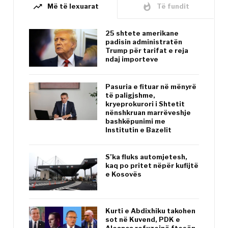
trending_up
whatshot
Më të lexuarat
Të fundit
25 shtete amerikane
padisin administratën
Trump për tarifat e reja
ndaj importeve
Pasuria e fituar në mënyrë
të paligjshme,
kryeprokurori i Shtetit
nënshkruan marrëveshje
bashkëpunimi me
Institutin e Bazelit
S’ka fluks automjetesh,
kaq po pritet nëpër kufijtë
e Kosovës
Kurti e Abdixhiku takohen
sot në Kuvend, PDK e
Aleanca refuzojnë ftesën