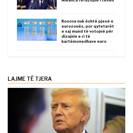
Kosova nuk është pjesë e
eurozonës, por qytetarët
e saj mund të votojnë për
dizajnin e ri të
kartëmonedhave euro
LAJME TË TJERA