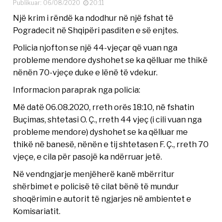
Publikuar: 06/08/2020
20:11
Një krim i rëndë ka ndodhur në një fshat të
Pogradecit në Shqipëri pasditen e së enjtes.
Policia njofton se një 44-vjeçar që vuan nga
probleme mendore dyshohet se ka qëlluar me thikë
nënën 70-vjeçe duke e lënë të vdekur.
Informacion paraprak nga policia:
Më datë 06.08.2020, rreth orës 18:10, në fshatin
Buçimas, shtetasi O. Ç., rreth 44 vjeç (i cili vuan nga
probleme mendore) dyshohet se ka qëlluar me
thikë në banesë, nënën e tij shtetasen F. Ç., rreth 70
vjeçe, e cila për pasojë ka ndërruar jetë.
Në vendngjarje menjëherë kanë mbërritur
shërbimet e policisë të cilat bënë të mundur
shoqërimin e autorit të ngjarjes në ambientet e
Komisariatit.