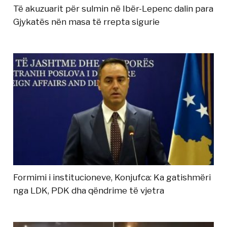
Të akuzuarit për sulmin në Ibër-Lepenc dalin para
Gjykatës nën masa të rrepta sigurie
Formimi i institucioneve, Konjufca: Ka gatishmëri
nga LDK, PDK dha qëndrime të vjetra