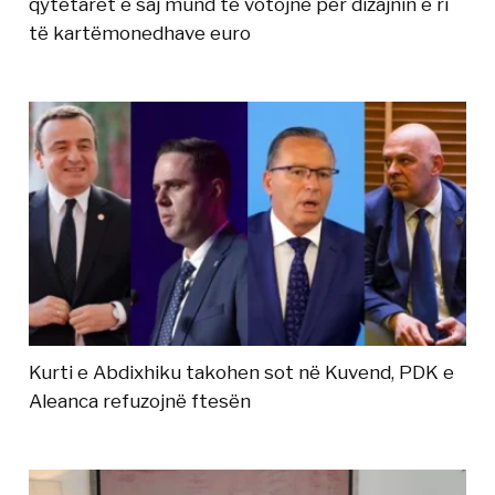
qytetarët e saj mund të votojnë për dizajnin e ri
të kartëmonedhave euro
Kurti e Abdixhiku takohen sot në Kuvend, PDK e
Aleanca refuzojnë ftesën