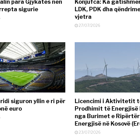
alin para Gjykatës nën
Konjufca: Ka gatishmër
rrepta sigurie
LDK, PDK dha qëndrime
vjetra
6
27/07/2026
idi siguron yllin e ri për
Licencimi i Aktivitetit 
onë euro
Prodhimit të Energjisë 
nga Burimet e Ripërtë
6
Energjisë në Kosovë (Er
23/07/2026