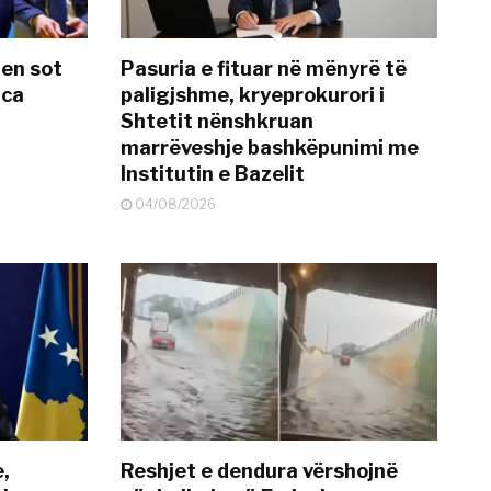
hen sot
Pasuria e fituar në mënyrë të
nca
paligjshme, kryeprokurori i
Shtetit nënshkruan
marrëveshje bashkëpunimi me
Institutin e Bazelit
04/08/2026
e,
Reshjet e dendura vërshojnë