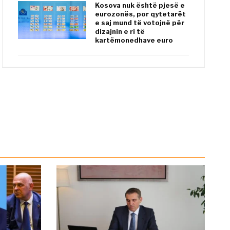
Kosova nuk është pjesë e
eurozonës, por qytetarët
e saj mund të votojnë për
dizajnin e ri të
kartëmonedhave euro