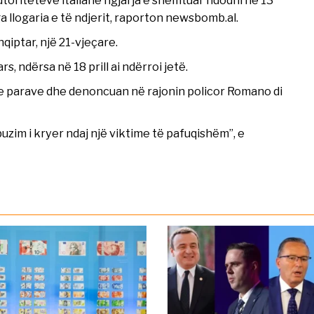
a llogaria e të ndjerit, raporton newsbomb.al.
qiptar, një 21-vjeçare.
, ndërsa në 18 prill ai ndërroi jetë.
 e parave dhe denoncuan në rajonin policor Romano di
buzim i kryer ndaj një viktime të pafuqishëm”, e