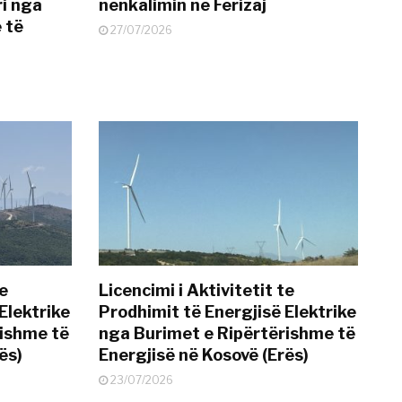
i nga
nënkalimin në Ferizaj
 të
27/07/2026
te
Licencimi i Aktivitetit te
Elektrike
Prodhimit të Energjisë Elektrike
rishme të
nga Burimet e Ripërtërishme të
ës)
Energjisë në Kosovë (Erës)
23/07/2026