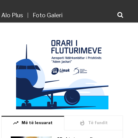
Alo Plus
Foto Galeri
trending_up
whatshot
Më të lexuarat
Të fundit