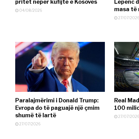
pritet nëpër kufijtë e Kosovës
Lepenc d
masa të 
04/08/2026
27/07/202
Paralajmërimi i Donald Trump:
Real Madr
Evropa do të paguajë një çmim
100 mili
shumë të lartë
27/07/202
27/07/2026