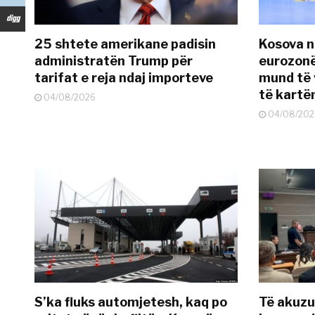
25 shtete amerikane padisin
Kosova n
administratën Trump për
eurozonë
tarifat e reja ndaj importeve
mund të v
të kart
04/08/2026
04/08/202
S’ka fluks automjetesh, kaq po
Të akuzua