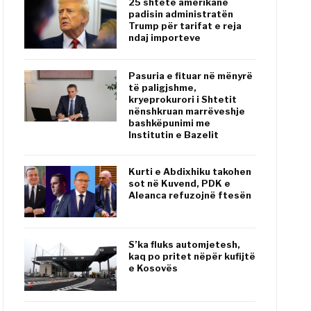
25 shtete amerikane
padisin administratën
Trump për tarifat e reja
ndaj importeve
Pasuria e fituar në mënyrë
të paligjshme,
kryeprokurori i Shtetit
nënshkruan marrëveshje
bashkëpunimi me
Institutin e Bazelit
Kurti e Abdixhiku takohen
sot në Kuvend, PDK e
Aleanca refuzojnë ftesën
S’ka fluks automjetesh,
kaq po pritet nëpër kufijtë
e Kosovës