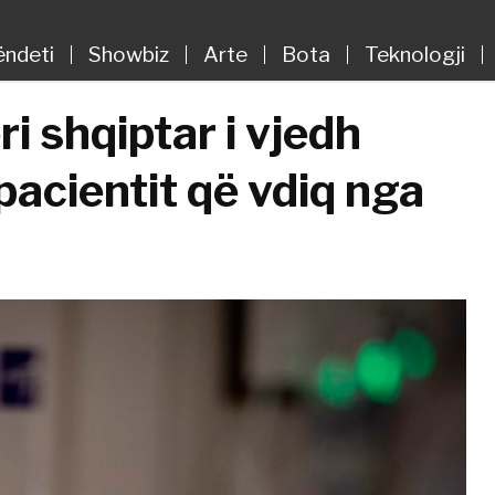
ëndeti
Showbiz
Arte
Bota
Teknologji
i shqiptar i vjedh
pacientit që vdiq nga