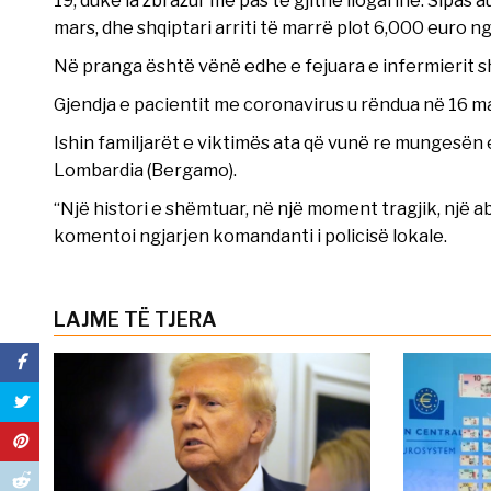
mars, dhe shqiptari arriti të marrë plot 6,000 euro ng
Në pranga është vënë edhe e fejuara e infermierit sh
Gjendja e pacientit me coronavirus u rëndua në 16 mars
Ishin familjarët e viktimës ata që vunë re mungesën
Lombardia (Bergamo).
“Një histori e shëmtuar, në një moment tragjik, një a
komentoi ngjarjen komandanti i policisë lokale.
LAJME TË TJERA