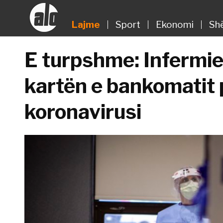
Lajme
Sport
Ekonomi
Sh
E turpshme: Infermier
kartën e bankomatit 
koronavirusi