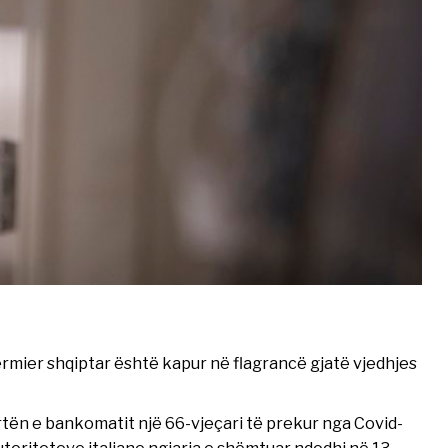
fermier shqiptar është kapur në flagrancë gjatë vjedhjes
rtën e bankomatit një 66-vjeçari të prekur nga Covid-
autoriteteve italiane ngjarja e shëmtuar ndodhi në 13