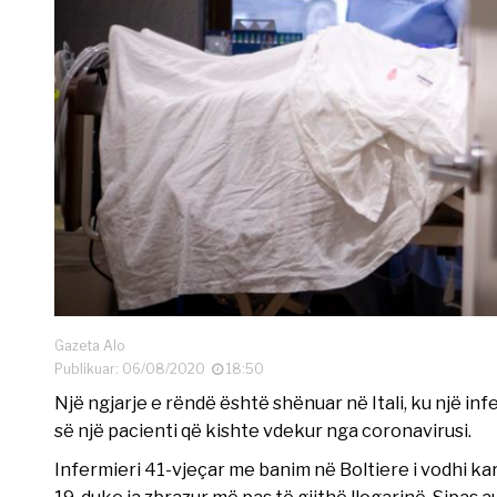
Gazeta Alo
Publikuar: 06/08/2020
18:50
Një ngjarje e rëndë është shënuar në Itali, ku një in
së një pacienti që kishte vdekur nga coronavirusi.
Infermieri 41-vjeçar me banim në Boltiere i vodhi ka
19, duke ia zbrazur më pas të gjithë llogarinë. Sipas 