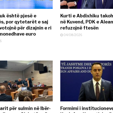
uk është pjesë e
Kurti e Abdixhiku tako
s, por qytetarët e saj
në Kuvend, PDK e Alea
otojnë për dizajnin e ri
refuzojnë ftesën
ëmonedhave euro
04/08/2026
6
rit për sulmin në Ibër-
Formimi i institucionev