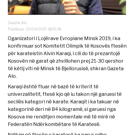
Gazeta Alo
Publikuar: 10/04/2019
16:18
Oganizatori i Lojërave Evropiane Minsk 2019, i ka
konfirmuar sot Komitetit Olimpik të Kosovës ftesën
për karateistin Alvin Karaqi, i cili do të prezantojë
Kosovën në garat që zhvillohen prej 21-30 qershor
të këtij viti në Minsk të Bjellorusisë, shkran Gazeta
Alo.
Karaqi është ftuar në bazë të kriterit të
univerzalitetit, ftesë kjo që iu takon një garuesi të
secilës kategori në karate. Karaqit i ka takuar në
kategorinë deri në 84 kilogramë, si garuesi nga
Kosova me renditjen momentale më të mirë në
Federatën Ndërkombëtare të Karatesë.
Ndikim në ftesën e karatesë ka pasur edhe