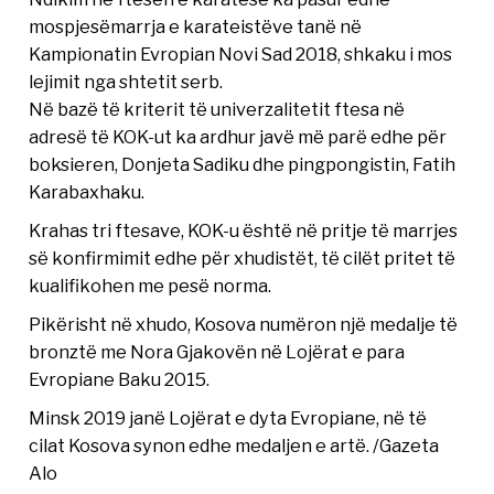
mospjesëmarrja e karateistëve tanë në
Kampionatin Evropian Novi Sad 2018, shkaku i mos
lejimit nga shtetit serb.
Në bazë të kriterit të univerzalitetit ftesa në
adresë të KOK-ut ka ardhur javë më parë edhe për
boksieren, Donjeta Sadiku dhe pingpongistin, Fatih
Karabaxhaku.
Krahas tri ftesave, KOK-u është në pritje të marrjes
së konfirmimit edhe për xhudistët, të cilët pritet të
kualifikohen me pesë norma.
Pikërisht në xhudo, Kosova numëron një medalje të
bronztë me Nora Gjakovën në Lojërat e para
Evropiane Baku 2015.
Minsk 2019 janë Lojërat e dyta Evropiane, në të
cilat Kosova synon edhe medaljen e artë. /Gazeta
Alo