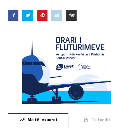
trending_up
whatshot
Më të lexuarat
Të fundit