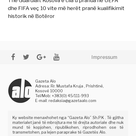
The Guardian: Kosova e cila u pranua në UEFA
dhe FIFA veç 10 vite më herët pranë kualifikimit
historik në Botëror
Impressum
Gazeta Alo
Adresa: Rr. Mustafa Kruja , Prishtinë,
Kosovë 10000
Tel/Mob: +383(0) 45/111-993
E-mail:
redaksia@gazetaalo.com
Ky website menaxhohet nga “Gazeta Alo” Sh.P.K . Të gjitha
materialet janë të mbrojtura me të drejta autoriale dhe nuk
mund të kopjohen, ripublikohen, riprodhohen ose të
transmetohen, pa lejen paraprake të Gazetës Alo.