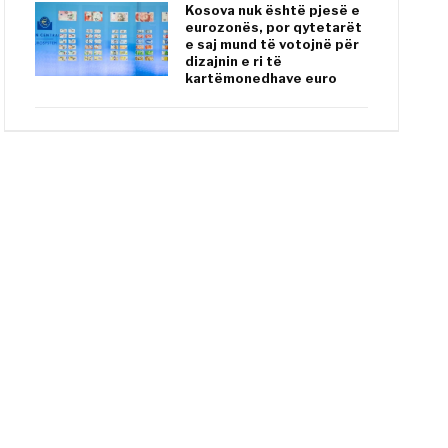
Kosova nuk është pjesë e
eurozonës, por qytetarët
e saj mund të votojnë për
dizajnin e ri të
kartëmonedhave euro