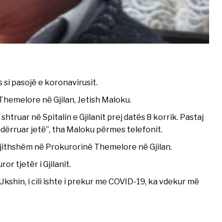
si pasojë e koronavirusit.
Themelore në Gjilan, Jetish Maloku.
shtruar në Spitalin e Gjilanit prej datës 8 korrik. Pastaj
ërruar jetë”, tha Maloku përmes telefonit.
jithshëm në Prokurorinë Themelore në Gjilan.
r tjetër i Gjilanit.
Ukshin, i cili ishte i prekur me COVID-19, ka vdekur më