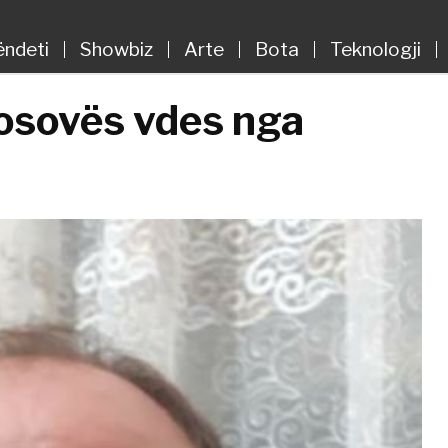
ëndeti
Showbiz
Arte
Bota
Teknologji
Kosovës vdes nga