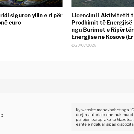
idi siguron yllin e ri për
Licencimi i Aktivitetit 
onë euro
Prodhimit të Energjisë 
nga Burimet e Ripërtë
6
Energjisë në Kosovë (Er
23/07/2026
Ky website menaxhohet nga “Gaz
drejta autoriale dhe nuk mund
00
pa lejen paraprake të Gazetës A
është e ndaluar sipas dispozitav