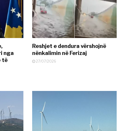
e,
Reshjet e dendura vërshojnë
i nga
nënkalimin në Ferizaj
 të
27/07/2026