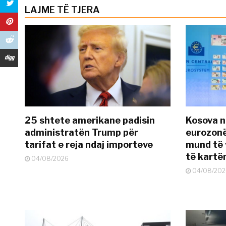
LAJME TË TJERA
25 shtete amerikane padisin
Kosova n
administratën Trump për
eurozonë
tarifat e reja ndaj importeve
mund të v
të kart
04/08/2026
04/08/202