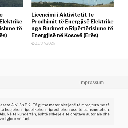
te
Licencimi i Aktivitetit te
Elektrike
Prodhimit të Energjisë Elektrike
rishme të
nga Burimet e Ripërtërishme të
ës)
Energjisë në Kosovë (Erës)
23/07/2026
Impressum
eta Alo” Sh.P.K . Të gjitha materialet janë të mbrojtura me të
 të kopjohen, ripublikohen, riprodhohen ose të transmetohen,
lo. Në të kundërtën, është shkelje e të drejtave autoriale dhe
e ligjore në fuqi.