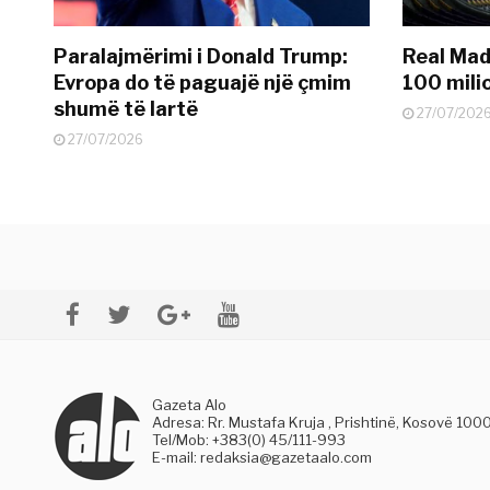
Paralajmërimi i Donald Trump:
Real Madr
Evropa do të paguajë një çmim
100 mili
shumë të lartë
27/07/202
27/07/2026
Gazeta Alo
Adresa: Rr. Mustafa Kruja , Prishtinë, Kosovë 100
Tel/Mob: +383(0) 45/111-993
E-mail:
redaksia@gazetaalo.com