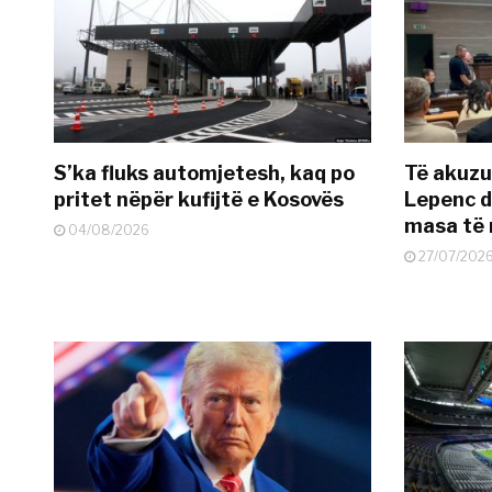
S’ka fluks automjetesh, kaq po
Të akuzua
pritet nëpër kufijtë e Kosovës
Lepenc d
masa të 
04/08/2026
27/07/202