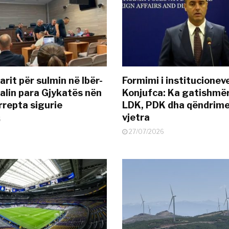
rit për sulmin në Ibër-
Formimi i institucionev
alin para Gjykatës nën
Konjufca: Ka gatishmër
rrepta sigurie
LDK, PDK dha qëndrime
vjetra
6
27/07/2026