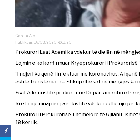
Gazeta Alo
Publikuar: 16/08/2020
11:20
Prokurori Esat Ademi ka vdekur të dielën në mëngjes 
Lajmin e ka konfirmuar Kryeprokurori i Prokurorisë 
“I ndjeri ka qenë i infektuar me koronavirus. Ai qenë i 
është transferuar në Shkup dhe sot në mëngjes ka nd
Esat Ademi ishte prokuror në Departamentin e Përg
Rreth një muaj më parë kishte vdekur edhe një prokuro
Prokurori i Prokurorisë Themelore të Gjilanit, Ismet 
18 korrik.