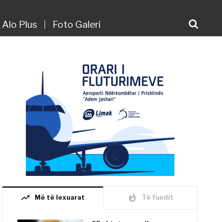
Alo Plus
Foto Galeri
trending_up
whatshot
Më të lexuarat
Të fundit