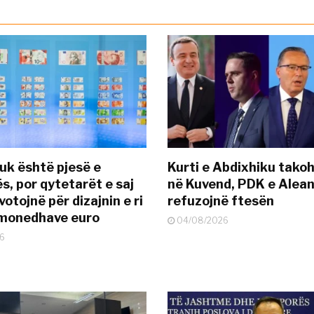
uk është pjesë e
Kurti e Abdixhiku tako
s, por qytetarët e saj
në Kuvend, PDK e Alea
otojnë për dizajnin e ri
refuzojnë ftesën
ëmonedhave euro
04/08/2026
6