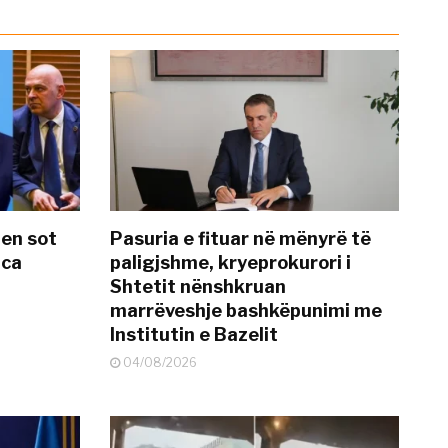
hen sot
Pasuria e fituar në mënyrë të
nca
paligjshme, kryeprokurori i
Shtetit nënshkruan
marrëveshje bashkëpunimi me
Institutin e Bazelit
04/08/2026