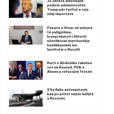
25 shtete amerikane
padisin administratën
Trump për tarifat e reja
ndaj importeve
Pasuria e fituar në mënyrë
të paligjshme,
kryeprokurori i Shtetit
nënshkruan marrëveshje
bashkëpunimi me
Institutin e Bazelit
Kurti e Abdixhiku takohen
sot në Kuvend, PDK e
Aleanca refuzojnë ftesën
S’ka fluks automjetesh,
kaq po pritet nëpër kufijtë
e Kosovës