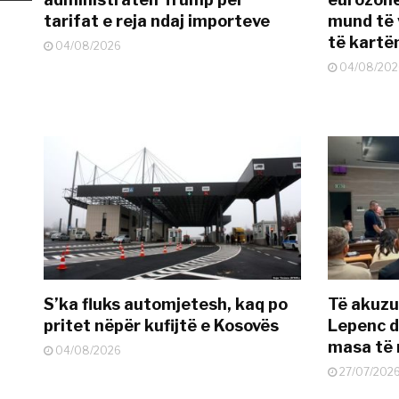
tarifat e reja ndaj importeve
mund të v
të kart
04/08/2026
04/08/202
S’ka fluks automjetesh, kaq po
Të akuzua
pritet nëpër kufijtë e Kosovës
Lepenc d
masa të 
04/08/2026
27/07/202