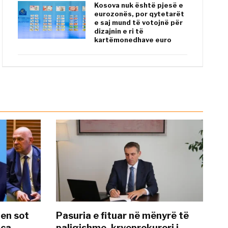
Kosova nuk është pjesë e
eurozonës, por qytetarët
e saj mund të votojnë për
dizajnin e ri të
kartëmonedhave euro
hen sot
Pasuria e fituar në mënyrë të
nca
paligjshme, kryeprokurori i