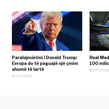
Paralajmërimi i Donald Trump:
Real Madr
Evropa do të paguajë një çmim
100 mili
shumë të lartë
27/07/202
27/07/2026