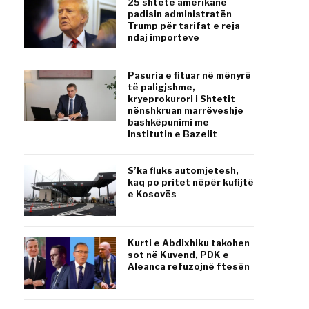
25 shtete amerikane
padisin administratën
Trump për tarifat e reja
ndaj importeve
Pasuria e fituar në mënyrë
të paligjshme,
kryeprokurori i Shtetit
nënshkruan marrëveshje
bashkëpunimi me
Institutin e Bazelit
S’ka fluks automjetesh,
kaq po pritet nëpër kufijtë
e Kosovës
Kurti e Abdixhiku takohen
sot në Kuvend, PDK e
Aleanca refuzojnë ftesën