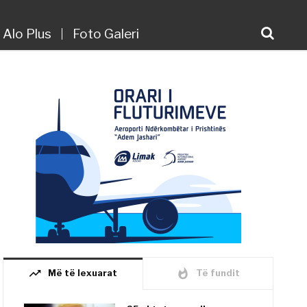
Alo Plus
Foto Galeri
trending_up
whatshot
Më të lexuarat
Të fundit