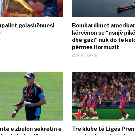
pallet golashënuesi
Bombardimet amerikane
ë
kërcënon se “asnjë pik
dhe gazi” nuk do të kal
6
përmes Hormuzit
20/07/2026
nte e zbulon sekretin e
Tre klube të Ligës Pre