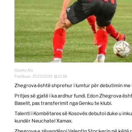
Gazeta Alo
Publikuar: 25/02/2019
10:18
Zhegrova është shprehur i lumtur për debutimin me 
Pritjes së gjatë i ka ardhur fundi. Edon Zhegrova ës
Baselit, pas transferimit nga Genku te klubi.
Talenti i Kombëtares së Kosovës debutoi duke u inkua
kundër Neuchatel Xamax.
Zhegrova e zëvendësoi Valentin Stockerin në këtë nd