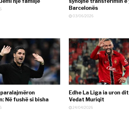
Jemi një familje
synojnë transferimin e y
Barcelonës
6
03/06/2026
 paralajmëron
Edhe La Liga ia uron dit
: Në fushë si bisha
Vedat Muriqit
6
24/04/2026