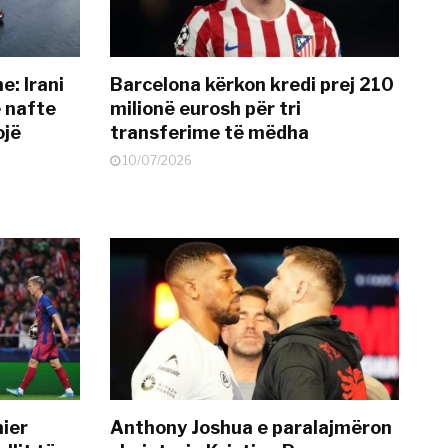
: Irani
Barcelona kërkon kredi prej 210
ë nafte
milionë eurosh për tri
ojë
transferime të mëdha
10/07/2026
mier
Anthony Joshua e paralajmëron