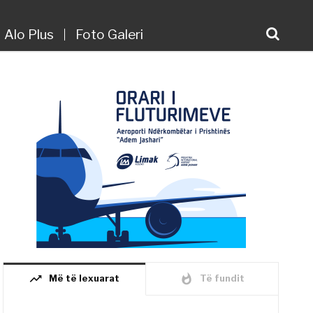
Alo Plus
Foto Galeri
trending_up
whatshot
Më të lexuarat
Të fundit