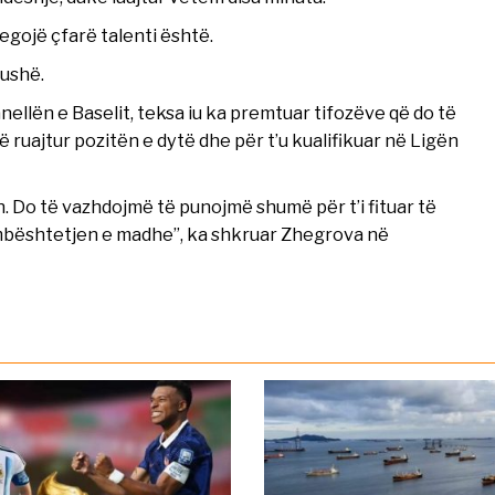
egojë çfarë talenti është.
fushë.
nellën e Baselit, teksa iu ka premtuar tifozëve që do të
 ruajtur pozitën e dytë dhe për t’u kualifikuar në Ligën
. Do të vazhdojmë të punojmë shumë për t’i fituar të
 mbështetjen e madhe”, ka shkruar Zhegrova në