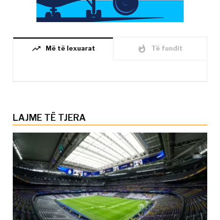
trending_up
whatshot
Më të lexuarat
Të fundit
LAJME TË TJERA