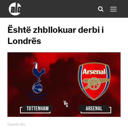
Është zhbllokuar derbi i
Londrës
Gazeta Alo