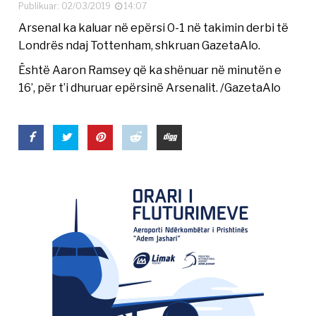
Publikuar: 02/03/2019
14:07
Arsenal ka kaluar në epërsi 0-1 në takimin derbi të
Londrës ndaj Tottenham, shkruan GazetaAlo.
Është Aaron Ramsey që ka shënuar në minutën e
16’, për t’i dhuruar epërsinë Arsenalit. /GazetaAlo