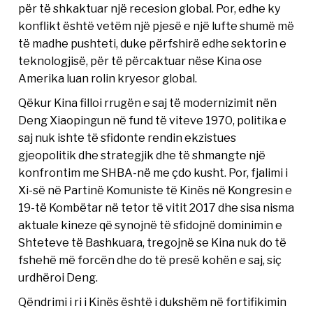
për të shkaktuar një recesion global. Por, edhe ky
konflikt është vetëm një pjesë e një lufte shumë më
të madhe pushteti, duke përfshirë edhe sektorin e
teknologjisë, për të përcaktuar nëse Kina ose
Amerika luan rolin kryesor global.
Qëkur Kina filloi rrugën e saj të modernizimit nën
Deng Xiaopingun në fund të viteve 1970, politika e
saj nuk ishte të sfidonte rendin ekzistues
gjeopolitik dhe strategjik dhe të shmangte një
konfrontim me SHBA-në me çdo kusht. Por, fjalimi i
Xi-së në Partinë Komuniste të Kinës në Kongresin e
19-të Kombëtar në tetor të vitit 2017 dhe sisa nisma
aktuale kineze që synojnë të sfidojnë dominimin e
Shteteve të Bashkuara, tregojnë se Kina nuk do të
fshehë më forcën dhe do të presë kohën e saj, siç
urdhëroi Deng.
Qëndrimi i ri i Kinës është i dukshëm në fortifikimin