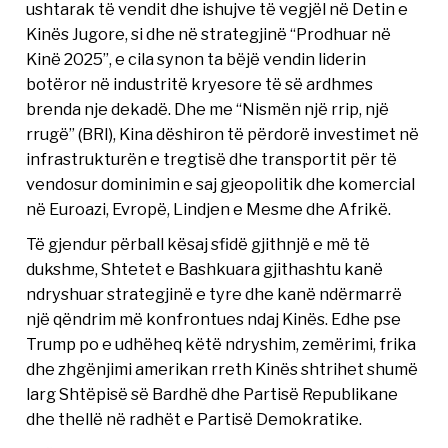
ushtarak të vendit dhe ishujve të vegjël në Detin e
Kinës Jugore, si dhe në strategjinë “Prodhuar në
Kinë 2025”, e cila synon ta bëjë vendin liderin
botëror në industritë kryesore të së ardhmes
brenda nje dekadë. Dhe me “Nismën një rrip, një
rrugë” (BRI), Kina dëshiron të përdorë investimet në
infrastrukturën e tregtisë dhe transportit për të
vendosur dominimin e saj gjeopolitik dhe komercial
në Euroazi, Evropë, Lindjen e Mesme dhe Afrikë.
Të gjendur përball kësaj sfidë gjithnjë e më të
dukshme, Shtetet e Bashkuara gjithashtu kanë
ndryshuar strategjinë e tyre dhe kanë ndërmarrë
një qëndrim më konfrontues ndaj Kinës. Edhe pse
Trump po e udhëheq këtë ndryshim, zemërimi, frika
dhe zhgënjimi amerikan rreth Kinës shtrihet shumë
larg Shtëpisë së Bardhë dhe Partisë Republikane
dhe thellë në radhët e Partisë Demokratike.