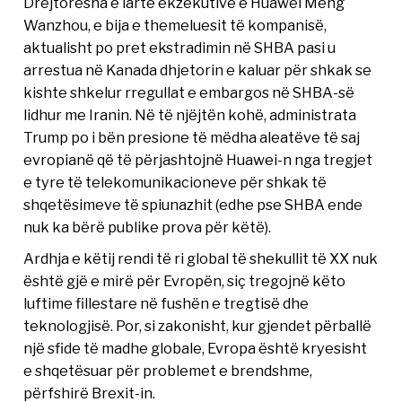
Drejtoresha e lartë ekzekutive e Huawei Meng
Wanzhou, e bija e themeluesit të kompanisë,
aktualisht po pret ekstradimin në SHBA pasi u
arrestua në Kanada dhjetorin e kaluar për shkak se
kishte shkelur rregullat e embargos në SHBA-së
lidhur me Iranin. Në të njëjtën kohë, administrata
Trump po i bën presione të mëdha aleatëve të saj
evropianë që të përjashtojnë Huawei-n nga tregjet
e tyre të telekomunikacioneve për shkak të
shqetësimeve të spiunazhit (edhe pse SHBA ende
nuk ka bërë publike prova për këtë).
Ardhja e këtij rendi të ri global të shekullit të XX nuk
është gjë e mirë për Evropën, siç tregojnë këto
luftime fillestare në fushën e tregtisë dhe
teknologjisë. Por, si zakonisht, kur gjendet përballë
një sfide të madhe globale, Evropa është kryesisht
e shqetësuar për problemet e brendshme,
përfshirë Brexit-in.