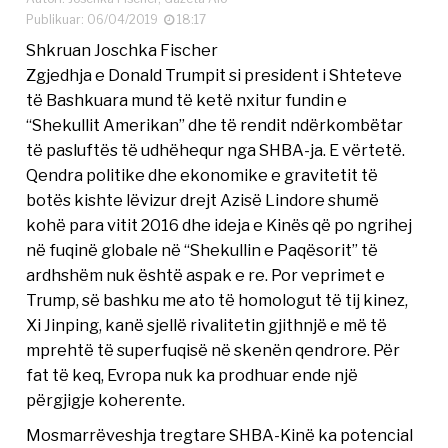
Publikuar: 06/04/2019
18:17
Shkruan Joschka Fischer
Zgjedhja e Donald Trumpit si president i Shteteve
të Bashkuara mund të ketë nxitur fundin e
“Shekullit Amerikan” dhe të rendit ndërkombëtar
të pasluftës të udhëhequr nga SHBA-ja. E vërtetë.
Qendra politike dhe ekonomike e gravitetit të
botës kishte lëvizur drejt Azisë Lindore shumë
kohë para vitit 2016 dhe ideja e Kinës që po ngrihej
në fuqinë globale në “Shekullin e Paqësorit” të
ardhshëm nuk është aspak e re. Por veprimet e
Trump, së bashku me ato të homologut të tij kinez,
Xi Jinping, kanë sjellë rivalitetin gjithnjë e më të
mprehtë të superfuqisë në skenën qendrore. Për
fat të keq, Evropa nuk ka prodhuar ende një
përgjigje koherente.
Mosmarrëveshja tregtare SHBA-Kinë ka potencial