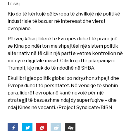
të saj.
Kjo do të kërkojë që Evropa të zhvillojë një politikë
industriale të bazuar në interesat dhe vlerat
evropiane.
Përveç kësaj, liderët e Evropës duhet të pranojnë
se Kina po ndërton me shpejtësi një sistem politik
alternativ në të cilin një parti e vetme kontrollon në
mënyrë digjitale masat. Cilado qoftë pikëpamja e
Trumpit, kjo nuk do të ndodhë në SHBA.
Ekuilibri gjeopolitik global po ndryshon shpejt dhe
Evropa duhet të përshtatet. Në vend që të shohin
para, liderët evropianë kanë nevojë për një
strategji të besueshme ndaj dy superfuqive – dhe
ndaj Kinës në veçanti. /Project Syndicate/BIRN