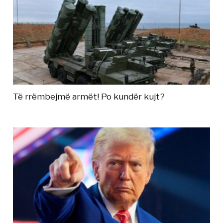
Të rrëmbejmë armët! Po kundër kujt?