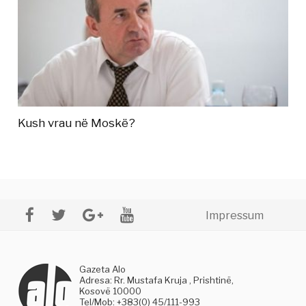
Kush vrau në Moskë?
Impressum
Gazeta Alo
Adresa: Rr. Mustafa Kruja , Prishtinë,
Kosovë 10000
Tel/Mob: +383(0) 45/111-993