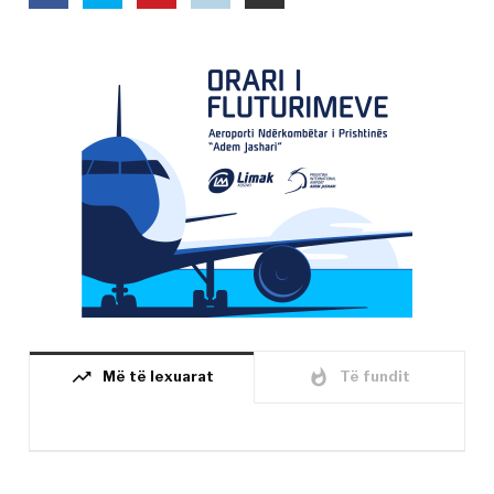
trending_up
whatshot
Më të lexuarat
Të fundit