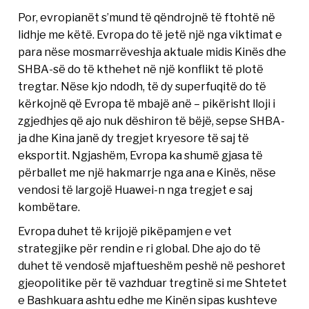
Por, evropianët s’mund të qëndrojnë të ftohtë në
lidhje me këtë. Evropa do të jetë një nga viktimat e
para nëse mosmarrëveshja aktuale midis Kinës dhe
SHBA-së do të kthehet në një konflikt të plotë
tregtar. Nëse kjo ndodh, të dy superfuqitë do të
kërkojnë që Evropa të mbajë anë – pikërisht lloji i
zgjedhjes që ajo nuk dëshiron të bëjë, sepse SHBA-
ja dhe Kina janë dy tregjet kryesore të saj të
eksportit. Ngjashëm, Evropa ka shumë gjasa të
përballet me një hakmarrje nga ana e Kinës, nëse
vendosi të largojë Huawei-n nga tregjet e saj
kombëtare.
Evropa duhet të krijojë pikëpamjen e vet
strategjike për rendin e ri global. Dhe ajo do të
duhet të vendosë mjaftueshëm peshë në peshoret
gjeopolitike për të vazhduar tregtinë si me Shtetet
e Bashkuara ashtu edhe me Kinën sipas kushteve