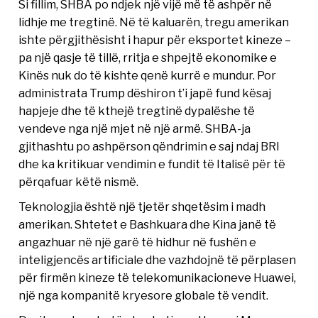
Si fillim, SHBA po ndjek një vijë më të ashpër në
lidhje me tregtinë. Në të kaluarën, tregu amerikan
ishte përgjithësisht i hapur për eksportet kineze –
pa një qasje të tillë, rritja e shpejtë ekonomike e
Kinës nuk do të kishte qenë kurrë e mundur. Por
administrata Trump dëshiron t’i japë fund kësaj
hapjeje dhe të kthejë tregtinë dypalëshe të
vendeve nga një mjet në një armë. SHBA-ja
gjithashtu po ashpërson qëndrimin e saj ndaj BRI
dhe ka kritikuar vendimin e fundit të Italisë për të
përqafuar këtë nismë.
Teknologjia është një tjetër shqetësim i madh
amerikan. Shtetet e Bashkuara dhe Kina janë të
angazhuar në një garë të hidhur në fushën e
inteligjencës artificiale dhe vazhdojnë të përplasen
për firmën kineze të telekomunikacioneve Huawei,
një nga kompanitë kryesore globale të vendit.