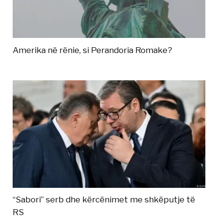
Amerika në rënie, si Perandoria Romake?
“Sabori” serb dhe kërcënimet me shkëputje të
RS