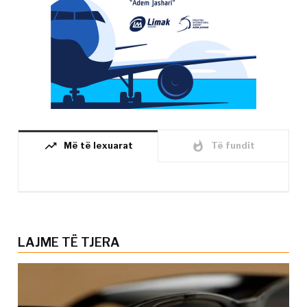
trending_up
whatshot
Më të lexuarat
Të fundit
LAJME TË TJERA