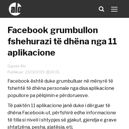
Facebook grumbullon
fshehurazi të dhëna nga 11
aplikacione
Gazeta Alo
Publikuar: 23/02/2019
14:05
Facebook është duke grumbulluar në mënyrë të
fshehtë të dhëna personale nga disa aplikacione
popullore pa pëlqimin e përdoruesve.
Të paktën 11 aplikacione janë duke i dërguar të
dhëna Facebook-ut, përfshirë edhe informacione
të tilla si niveli i shtypjes së gjakut, gjendja e grave
shtatzëna, pesha, gjatësia, etj.