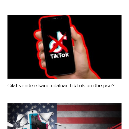
Cilat vende e kanë ndaluar TikTok-un dhe pse?