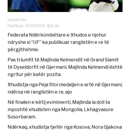
Gazeta Alo
Publikuar: 25/02/2019
11:46
Federata Ndërkombëtare e Xhudos e njohur
ndryshe si “IJF” ka publikuar ranglistën e re të
përgjithshme.
Pas triumfit të Majlinda Kelmendit në Grand Slamit
të Dyseldorfit në Gjermani, Majlinda Kelmendi është
ngritur për katër pozita.
Xhudistja nga Peja fitoi medaljen e artë në Gjermani,
ndërsa në ranglistën e re, ajo
Në finalen e këtij evinimenti, Majlinda ia doli ta
mposhtë xhudisten nga Mongolia, Lkhagvasure
Sosorbaram.
Ndërkaq, xhudistja tjetër nga Kosova, Nora Gjakova