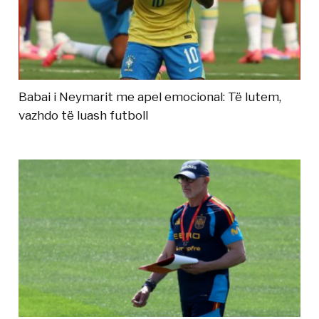
Babai i Neymarit me apel emocional: Të lutem,
vazhdo të luash futboll