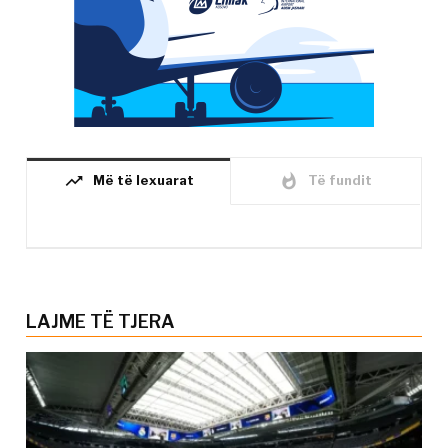
trending_up
whatshot
Më të lexuarat
Të fundit
LAJME TË TJERA