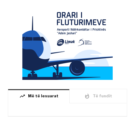
trending_up
whatshot
Më të lexuarat
Të fundit