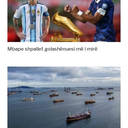
Mbape shpallet golashënuesi më i mirë