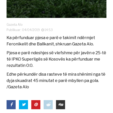
Gazeta Alo
Publikuar: 04/04/2019
14:53
Ka përfunduar pjesa e parë e takimit ndërmjet
Feronikelit dhe Ballkanit, shkruan Gazeta Alo.
Pjesa e parë ndeshjes së vlefshme për javën e 25-të
të IPKO Superligës së Kosovës ka përfunduar me
rezultatin 0:0.
Edhe përkundër disa rasteve të mira shënimi nga të
dyja skuadrat 45 minutat e parë mbyllen pa gola.
/Gazeta Alo