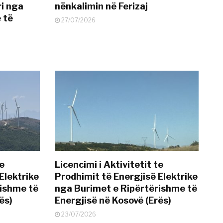
i nga
nënkalimin në Ferizaj
 të
27/07/2026
te
Licencimi i Aktivitetit te
Elektrike
Prodhimit të Energjisë Elektrike
rishme të
nga Burimet e Ripërtërishme të
ës)
Energjisë në Kosovë (Erës)
23/07/2026