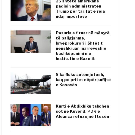
25 shtete amerikane
padisin administratën
Trump për tarifat e reja
ndaj importeve
Pasuria e fituar në mënyrë
të paligjshme,
kryeprokurori i Shtetit
nënshkruan marrëveshje
bashkëpunimi me
Institutin e Bazelit
S’ka fluks automjetesh,
kaq po pritet nëpër kufijtë
e Kosovës
Kurti e Abdixhiku takohen
sot në Kuvend, PDK e
Aleanca refuzojnë ftesën