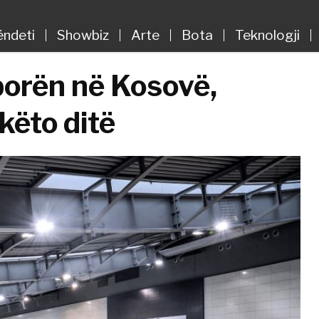
ëndeti
Showbiz
Arte
Bota
Teknologji
sporën në Kosovë,
këto ditë