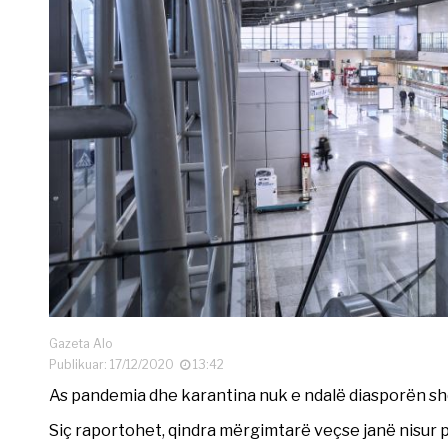
Gazeta Alo
Publikuar: 17/12/2020
13:42
As pandemia dhe karantina nuk e ndalë diasporën shqip
Siç raportohet, qindra mërgimtarë veçse janë nisur 