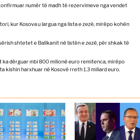
 konfirmuar numër të madh të rezervimeve nga vendet
tori, kur Kosova u largua nga lista e zezë, mirëpo kohën
ërish shtetet e Ballkanit në listën e zezë, për shkak të
it ka dërguar mbi 800 milionë euro remitenca, mirëpo
ta kishin harxhuar në Kosovë rreth 1.3 miliard euro.