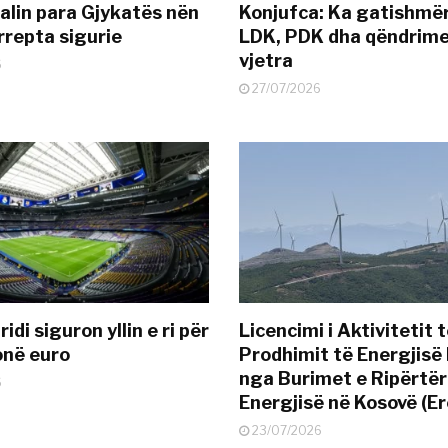
alin para Gjykatës nën
Konjufca: Ka gatishmër
rrepta sigurie
LDK, PDK dha qëndrime
vjetra
6
27/07/2026
idi siguron yllin e ri për
Licencimi i Aktivitetit 
onë euro
Prodhimit të Energjisë 
nga Burimet e Ripërtë
6
Energjisë në Kosovë (Er
23/07/2026