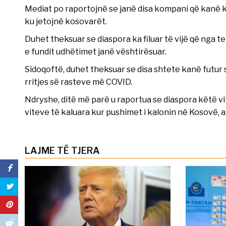
Mediat po raportojnë se janë disa kompani që kanë
ku jetojnë kosovarët.
Duhet theksuar se diaspora ka filuar të vijë që nga te
e fundit udhëtimet janë vështirësuar.
Sidoqoftë, duhet theksuar se disa shtete kanë futur s
rritjes së rasteve më COVID.
Ndryshe, ditë më parë u raportua se diaspora këtë v
viteve të kaluara kur pushimet i kalonin në Kosovë, a
LAJME TË TJERA