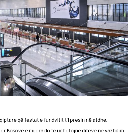
tare që festat e fundvitit t’i presin në atdhe.
për Kosovë e mijëra do të udhëtojnë ditëve në vazhdim.