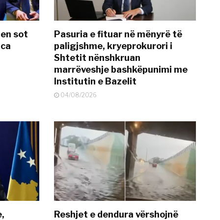
hen sot
Pasuria e fituar në mënyrë të
nca
paligjshme, kryeprokurori i
Shtetit nënshkruan
marrëveshje bashkëpunimi me
Institutin e Bazelit
04/08/2026
e,
Reshjet e dendura vërshojnë