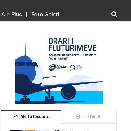
Alo Plus
Foto Galeri
trending_up
whatshot
Më të lexuarat
Të fundit