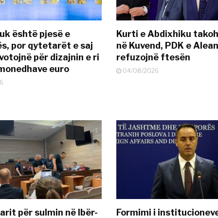
uk është pjesë e
Kurti e Abdixhiku tako
s, por qytetarët e saj
në Kuvend, PDK e Alea
otojnë për dizajnin e ri
refuzojnë ftesën
ëmonedhave euro
04/08/2026
6
rit për sulmin në Ibër-
Formimi i institucionev