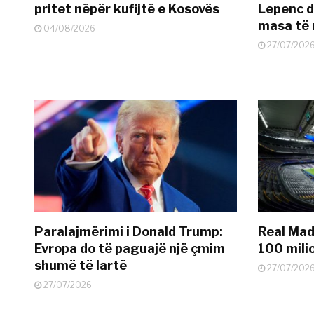
pritet nëpër kufijtë e Kosovës
Lepenc d
masa të 
04/08/2026
27/07/202
Paralajmërimi i Donald Trump:
Real Madr
Evropa do të paguajë një çmim
100 mili
shumë të lartë
27/07/202
27/07/2026