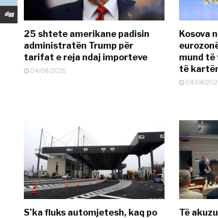
25 shtete amerikane padisin
Kosova n
administratën Trump për
eurozonë
tarifat e reja ndaj importeve
mund të v
të kart
04/08/2026
04/08/202
S’ka fluks automjetesh, kaq po
Të akuzua