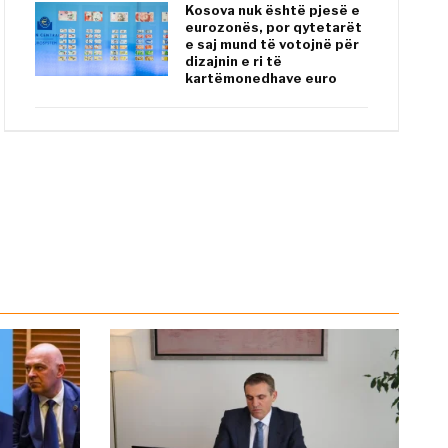
Kosova nuk është pjesë e
eurozonës, por qytetarët
e saj mund të votojnë për
dizajnin e ri të
kartëmonedhave euro