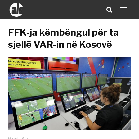
FFK-ja këmbëngul për ta
sjellë VAR-in në Kosovë
Gazeta Alo