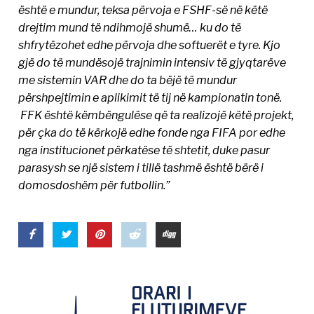
është e mundur, teksa përvoja e FSHF-së në këtë
drejtim mund të ndihmojë shumë… ku do të
shfrytëzohet edhe përvoja dhe softuerët e tyre. Kjo
gjë do të mundësojë trajnimin intensiv të gjyqtarëve
me sistemin VAR dhe do ta bëjë të mundur
përshpejtimin e aplikimit të tij në kampionatin tonë.
FFK është këmbëngulëse që ta realizojë këtë projekt,
për çka do të kërkojë edhe fonde nga FIFA por edhe
nga institucionet përkatëse të shtetit, duke pasur
parasysh se një sistem i tillë tashmë është bërë i
domosdoshëm për futbollin.”