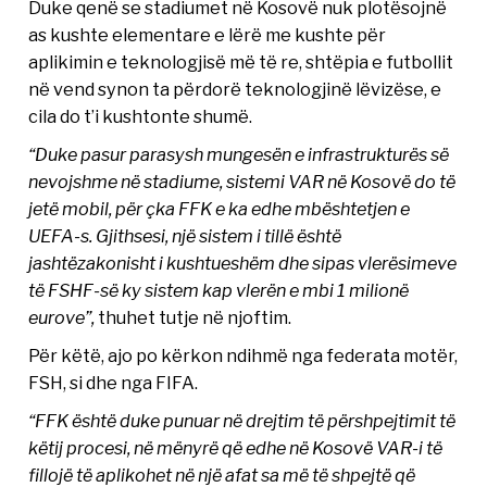
Duke qenë se stadiumet në Kosovë nuk plotësojnë
as kushte elementare e lërë me kushte për
aplikimin e teknologjisë më të re, shtëpia e futbollit
në vend synon ta përdorë teknologjinë lëvizëse, e
cila do t’i kushtonte shumë.
“Duke pasur parasysh mungesën e infrastrukturës së
nevojshme në stadiume, sistemi VAR në Kosovë do të
jetë mobil, për çka FFK e ka edhe mbështetjen e
UEFA-s. Gjithsesi, një sistem i tillë është
jashtëzakonisht i kushtueshëm dhe sipas vlerësimeve
të FSHF-së ky sistem kap vlerën e mbi 1 milionë
eurove”,
thuhet tutje në njoftim.
Për këtë, ajo po kërkon ndihmë nga federata motër,
FSH, si dhe nga FIFA.
“FFK është duke punuar në drejtim të përshpejtimit të
këtij procesi, në mënyrë që edhe në Kosovë VAR-i të
fillojë të aplikohet në një afat sa më të shpejtë që