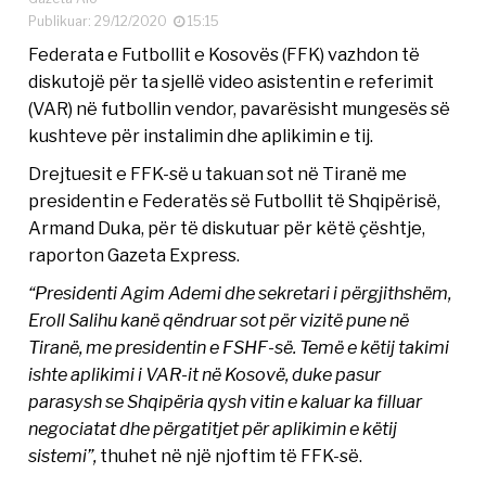
Publikuar: 29/12/2020
15:15
Federata e Futbollit e Kosovës (FFK) vazhdon të
diskutojë për ta sjellë video asistentin e referimit
(VAR) në futbollin vendor, pavarësisht mungesës së
kushteve për instalimin dhe aplikimin e tij.
Drejtuesit e FFK-së u takuan sot në Tiranë me
presidentin e Federatës së Futbollit të Shqipërisë,
Armand Duka, për të diskutuar për këtë çështje,
raporton Gazeta Express.
“Presidenti Agim Ademi dhe sekretari i përgjithshëm,
Eroll Salihu kanë qëndruar sot për vizitë pune në
Tiranë, me presidentin e FSHF-së. Temë e këtij takimi
ishte aplikimi i VAR-it në Kosovë, duke pasur
parasysh se Shqipëria qysh vitin e kaluar ka filluar
negociatat dhe përgatitjet për aplikimin e këtij
sistemi”,
thuhet në një njoftim të FFK-së.