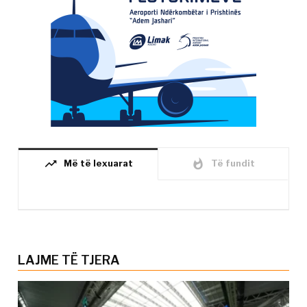
trending_up
whatshot
Më të lexuarat
Të fundit
LAJME TË TJERA