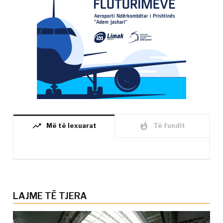
trending_up
whatshot
Më të lexuarat
Të fundit
LAJME TË TJERA