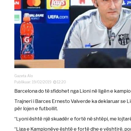
Gazeta Alo
Publikuar: 19/02/2019
12:20
Barcelona do të sfidohet nga Lioni në ligën e kampi
Trajneri i Barces Ernesto Valverde ka deklaruar se Li
për lojen e futbollit.
“Lyoni është një skuadër e fortë në shtëpi, me lojt
“Liga e Kampionëve është e fortë dhe e vështirë, por 