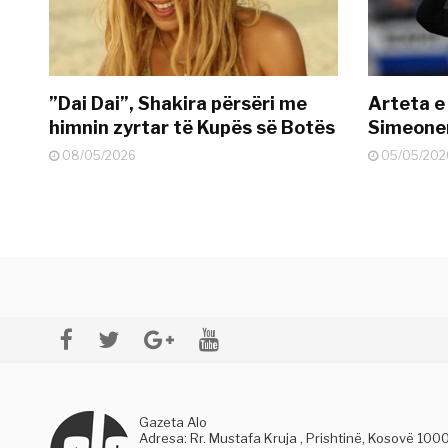
”Dai Dai”, Shakira përsëri me
Arteta e
himnin zyrtar të Kupës së Botës
Simeonen
08/05/2026
05/05/202
Gazeta Alo
Adresa: Rr. Mustafa Kruja , Prishtinë, Kosovë 100