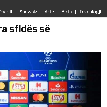
ëndeti
Showbiz
Arte
Bota
Teknologji
ra sfidës së