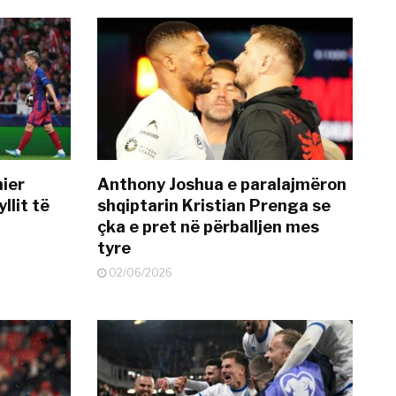
mier
Anthony Joshua e paralajmëron
llit të
shqiptarin Kristian Prenga se
çka e pret në përballjen mes
tyre
02/06/2026