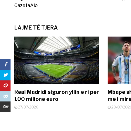
GazetaAlo
LAJME TË TJERA
Real Madridi siguron yllin e ri për
Mbape sh
100 milionë euro
më i mir
27/07/2026
20/07/202