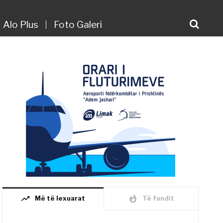
Alo Plus
Foto Galeri
trending_up
whatshot
Më të lexuarat
Të fundit