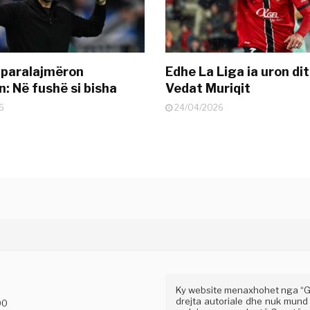
 paralajmëron
Edhe La Liga ia uron dit
: Në fushë si bisha
Vedat Muriqit
6
24/04/2026
Ky website menaxhohet nga “Gaz
drejta autoriale dhe nuk mund
00