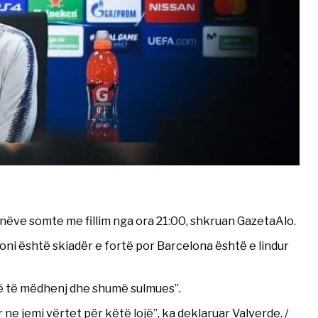
onëve somte me fillim nga ora 21:00, shkruan GazetaAlo.
oni është skiadër e fortë por Barcelona është e lindur
arë të mëdhenj dhe shumë sulmues”.
ne jemi vërtet për këtë lojë”, ka deklaruar Valverde. /