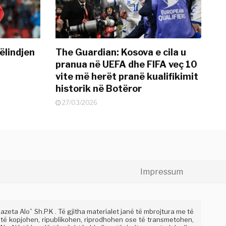
ëlindjen
The Guardian: Kosova e cila u
pranua në UEFA dhe FIFA veç 10
vite më herët pranë kualifikimit
historik në Botëror
27/03/2026
Impressum
eta Alo” Sh.P.K . Të gjitha materialet janë të mbrojtura me të
 të kopjohen, ripublikohen, riprodhohen ose të transmetohen,