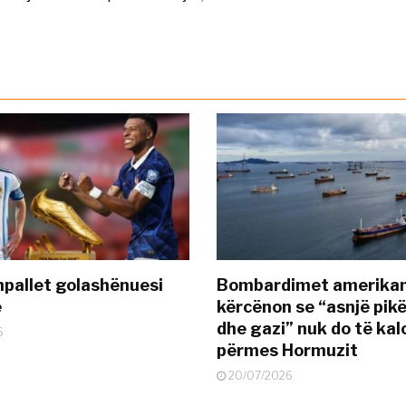
pallet golashënuesi
Bombardimet amerikane
ë
kërcënon se “asnjë pik
dhe gazi” nuk do të kal
6
përmes Hormuzit
20/07/2026