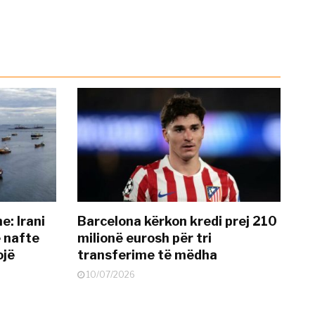
: Irani
Barcelona kërkon kredi prej 210
ë nafte
milionë eurosh për tri
ojë
transferime të mëdha
10/07/2026