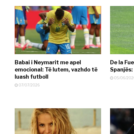
Babai i Neymarit me apel
De la Fue
emocional: Të lutem, vazhdo të
Spanjës: 
luash futboll
05/06/202
07/07/2026