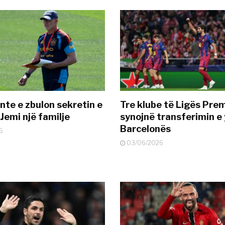
nte e zbulon sekretin e
Tre klube të Ligës Pre
Jemi një familje
synojnë transferimin e y
Barcelonës
6
03/06/2026