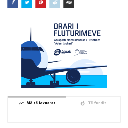
trending_up
whatshot
Më të lexuarat
Të fundit