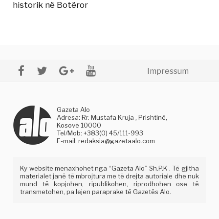
historik në Botëror
Impressum
Gazeta Alo
Adresa: Rr. Mustafa Kruja , Prishtinë,
Kosovë 10000
Tel/Mob: +383(0) 45/111-993
E-mail:
redaksia@gazetaalo.com
Ky website menaxhohet nga “Gazeta Alo” Sh.P.K . Të gjitha
materialet janë të mbrojtura me të drejta autoriale dhe nuk
mund të kopjohen, ripublikohen, riprodhohen ose të
transmetohen, pa lejen paraprake të Gazetës Alo.