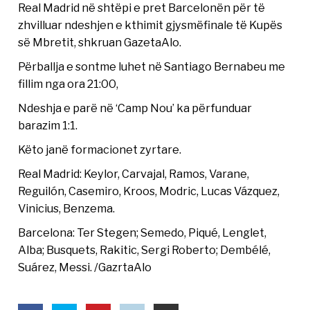
Real Madrid në shtëpi e pret Barcelonën për të
zhvilluar ndeshjen e kthimit gjysmëfinale të Kupës
së Mbretit, shkruan GazetaAlo.
Përballja e sontme luhet në Santiago Bernabeu me
fillim nga ora 21:00,
Ndeshja e parë në ‘Camp Nou’ ka përfunduar
barazim 1:1.
Këto janë formacionet zyrtare.
Real Madrid: Keylor, Carvajal, Ramos, Varane,
Reguilón, Casemiro, Kroos, Modric, Lucas Vázquez,
Vinicius, Benzema.
Barcelona: Ter Stegen; Semedo, Piqué, Lenglet,
Alba; Busquets, Rakitic, Sergi Roberto; Dembélé,
Suárez, Messi. /GazrtaAlo