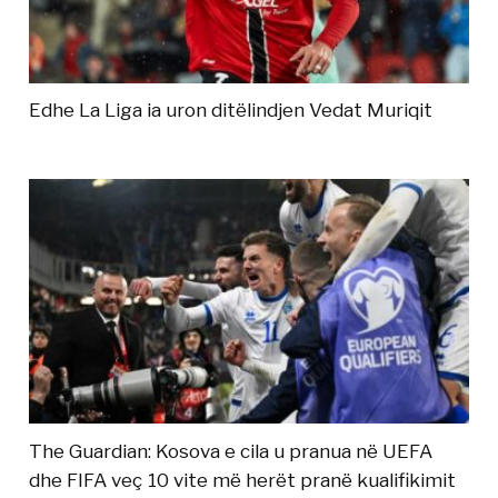
Edhe La Liga ia uron ditëlindjen Vedat Muriqit
The Guardian: Kosova e cila u pranua në UEFA
dhe FIFA veç 10 vite më herët pranë kualifikimit