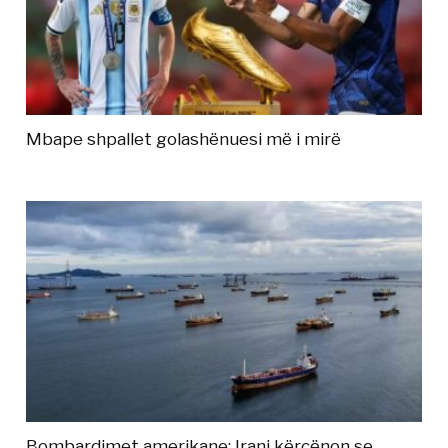
Mbape shpallet golashënuesi më i mirë
Bombardimet amerikane: Irani kërcënon se