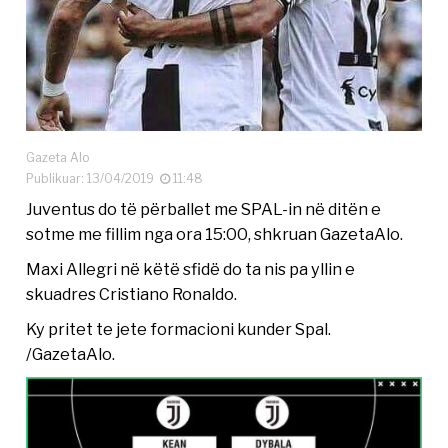
Gazeta Alo
Publikuar: 13/04/2019
11:48
Juventus do të përballet me SPAL-in në ditën e
sotme me fillim nga ora 15:00, shkruan GazetaAlo.
Maxi Allegri në këtë sfidë do ta nis pa yllin e
skuadres Cristiano Ronaldo.
Ky pritet te jete formacioni kunder Spal.
/GazetaAlo.