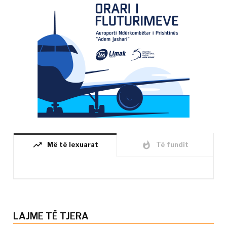
trending_up
whatshot
Më të lexuarat
Të fundit
LAJME TË TJERA