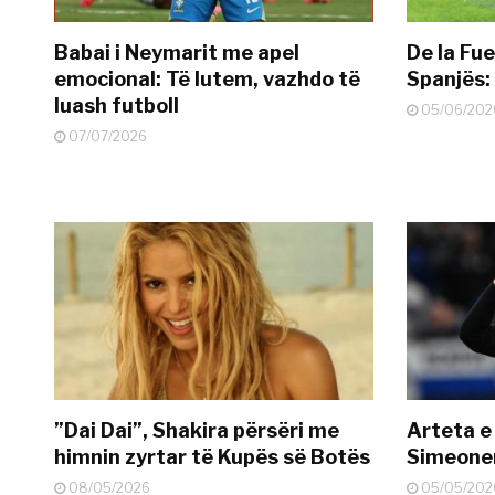
Babai i Neymarit me apel
De la Fue
emocional: Të lutem, vazhdo të
Spanjës: 
luash futboll
05/06/202
07/07/2026
”Dai Dai”, Shakira përsëri me
Arteta e
himnin zyrtar të Kupës së Botës
Simeonen
08/05/2026
05/05/202