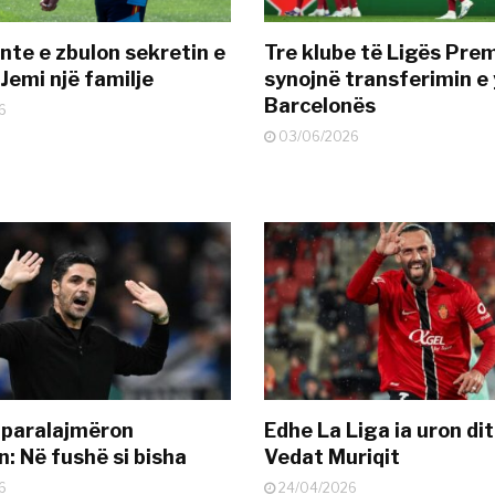
nte e zbulon sekretin e
Tre klube të Ligës Pre
Jemi një familje
synojnë transferimin e y
Barcelonës
6
03/06/2026
 paralajmëron
Edhe La Liga ia uron dit
: Në fushë si bisha
Vedat Muriqit
6
24/04/2026