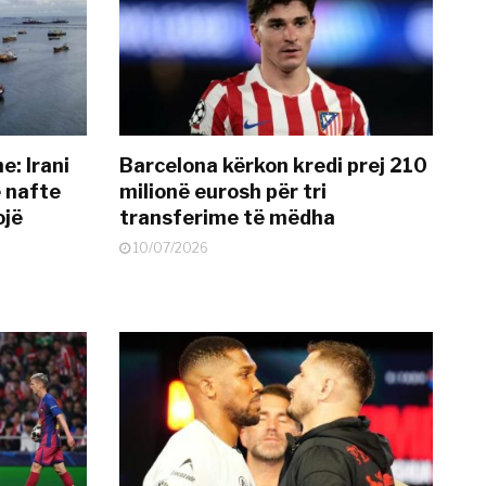
: Irani
Barcelona kërkon kredi prej 210
ë nafte
milionë eurosh për tri
ojë
transferime të mëdha
10/07/2026