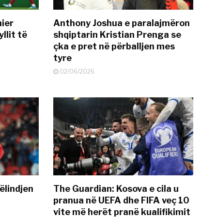
mier
Anthony Joshua e paralajmëron
llit të
shqiptarin Kristian Prenga se
çka e pret në përballjen mes
tyre
02/06/2026
ëlindjen
The Guardian: Kosova e cila u
pranua në UEFA dhe FIFA veç 10
vite më herët pranë kualifikimit