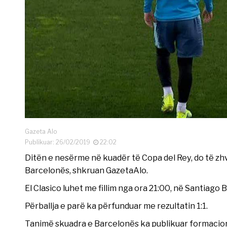
Gazeta Alo
Publikuar: 26/02/2019
22:02
Ditën e nesërme në kuadër të Copa del Rey, do të zhv
Barcelonës, shkruan GazetaAlo.
El Clasico luhet me fillim nga ora 21:00, në Santiago
Përballja e parë ka përfunduar me rezultatin 1:1.
Tanimë skuadra e Barcelonës ka publikuar formacion