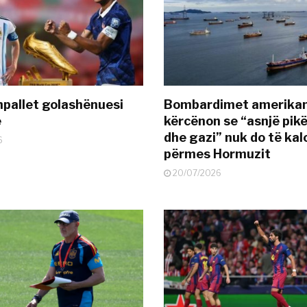
pallet golashënuesi
Bombardimet amerikane
ë
kërcënon se “asnjë pik
dhe gazi” nuk do të kal
6
përmes Hormuzit
20/07/2026