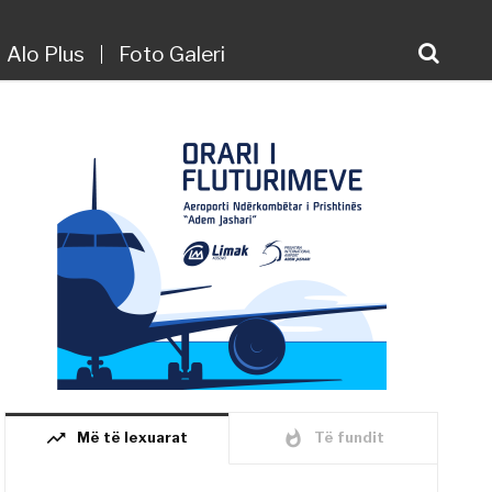
Alo Plus
Foto Galeri
trending_up
whatshot
Më të lexuarat
Të fundit