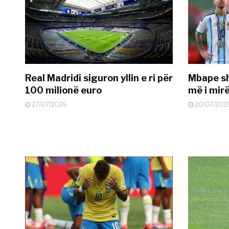
Real Madridi siguron yllin e ri për
Mbape sh
100 milionë euro
më i mir
27/07/2026
20/07/202