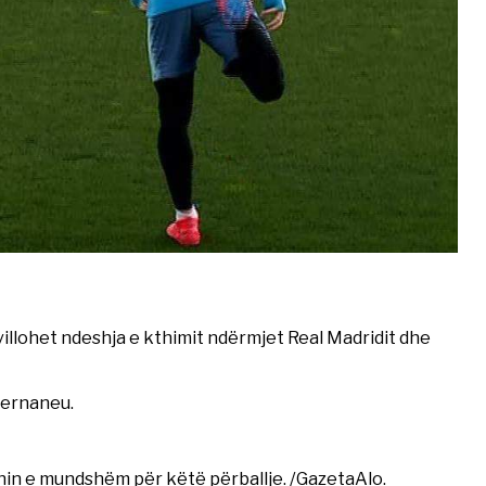
illohet ndeshja e kthimit ndërmjet Real Madridit dhe
 Bernaneu.
in e mundshëm për këtë përballje. /GazetaAlo.