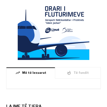
trending_up
whatshot
Më të lexuarat
Të fundit
LAJME TË TJERA