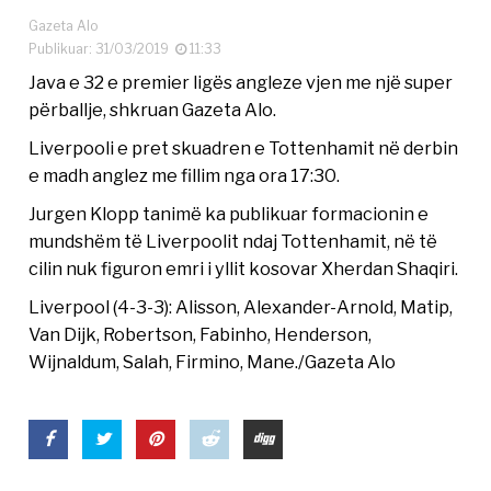
Gazeta Alo
Publikuar: 31/03/2019
11:33
Java e 32 e premier ligës angleze vjen me një super
përballje, shkruan Gazeta Alo.
Liverpooli e pret skuadren e Tottenhamit në derbin
e madh anglez me fillim nga ora 17:30.
Jurgen Klopp tanimë ka publikuar formacionin e
mundshëm të Liverpoolit ndaj Tottenhamit, në të
cilin nuk figuron emri i yllit kosovar Xherdan Shaqiri.
Liverpool (4-3-3): Alisson, Alexander-Arnold, Matip,
Van Dijk, Robertson, Fabinho, Henderson,
Wijnaldum, Salah, Firmino, Mane./Gazeta Alo