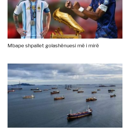
Mbape shpallet golashënuesi më i mirë