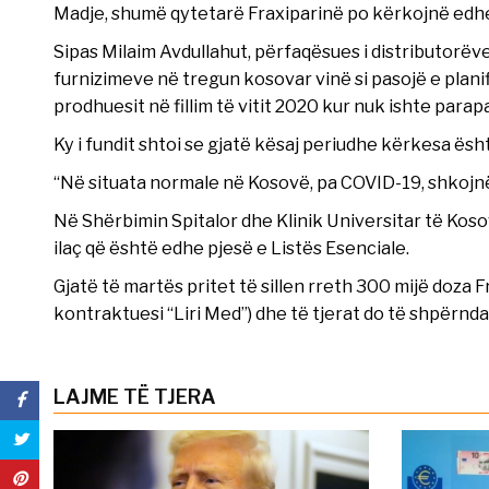
Madje, shumë qytetarë Fraxiparinë po kërkojnë edhe
Sipas Milaim Avdullahut, përfaqësues i distributor
furnizimeve në tregun kosovar vinë si pasojë e plan
prodhuesit në fillim të vitit 2020 kur nuk ishte parap
Ky i fundit shtoi se gjatë kësaj periudhe kërkesa ësh
“Në situata normale në Kosovë, pa COVID-19, shkojnë
Në Shërbimin Spitalor dhe Klinik Universitar të Ko
ilaç që është edhe pjesë e Listës Esenciale.
Gjatë të martës pritet të sillen rreth 300 mijë doza 
kontraktuesi “Liri Med”) dhe të tjerat do të shpërnd
LAJME TË TJERA