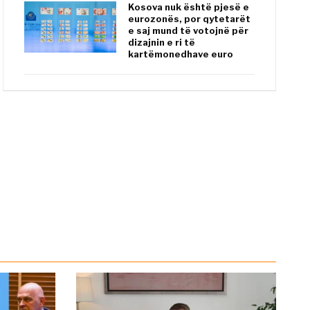
Kosova nuk është pjesë e
eurozonës, por qytetarët
e saj mund të votojnë për
dizajnin e ri të
kartëmonedhave euro