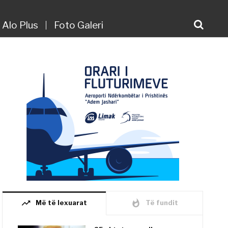
Alo Plus
Foto Galeri
trending_up
whatshot
Më të lexuarat
Të fundit