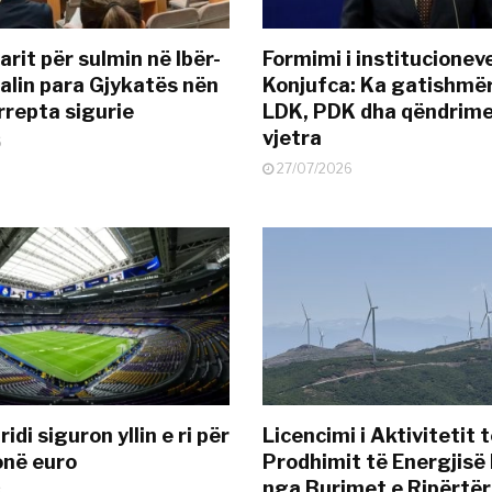
rit për sulmin në Ibër-
Formimi i institucionev
alin para Gjykatës nën
Konjufca: Ka gatishmër
rrepta sigurie
LDK, PDK dha qëndrime
vjetra
6
27/07/2026
idi siguron yllin e ri për
Licencimi i Aktivitetit 
onë euro
Prodhimit të Energjisë 
nga Burimet e Ripërtë