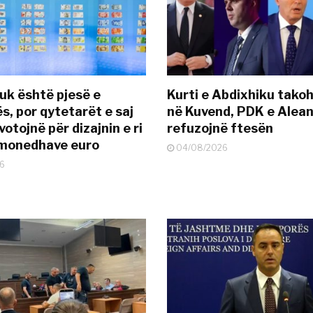
uk është pjesë e
Kurti e Abdixhiku tako
s, por qytetarët e saj
në Kuvend, PDK e Alea
otojnë për dizajnin e ri
refuzojnë ftesën
ëmonedhave euro
04/08/2026
6