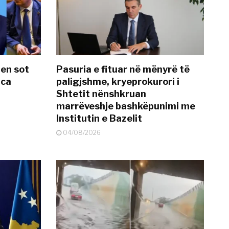
hen sot
Pasuria e fituar në mënyrë të
nca
paligjshme, kryeprokurori i
Shtetit nënshkruan
marrëveshje bashkëpunimi me
Institutin e Bazelit
04/08/2026