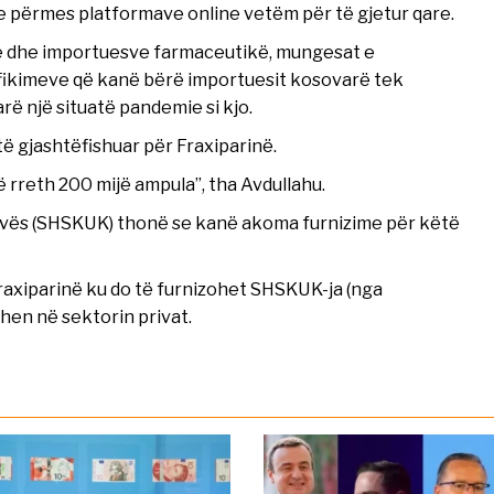
 përmes platformave online vetëm për të gjetur qare.
ëve dhe importuesve farmaceutikë, mungesat e
ifikimeve që kanë bërë importuesit kosovarë tek
arë një situatë pandemie si kjo.
të gjashtëfishuar për Fraxiparinë.
 rreth 200 mijë ampula”, tha Avdullahu.
sovës (SHSKUK) thonë se kanë akoma furnizime për këtë
Fraxiparinë ku do të furnizohet SHSKUK-ja (nga
ahen në sektorin privat.