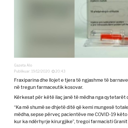
Gazeta Alo
Publikuar: 19/12/2020
20:43
Fraxiparina dhe llojet e tjera të ngjashme të barnav
në tregun farmaceutik kosovar.
Kërkesat për këtë ilaç janë të mëdha nga qytetarët 
“Ka më shumë se dhjetë ditë që kemi mungesë totale
mëdha, sepse përveç pacientëve me COVID-19 këto p
kur ka ndërhyrje kirurgjike”, tregoi farmacisti Granit