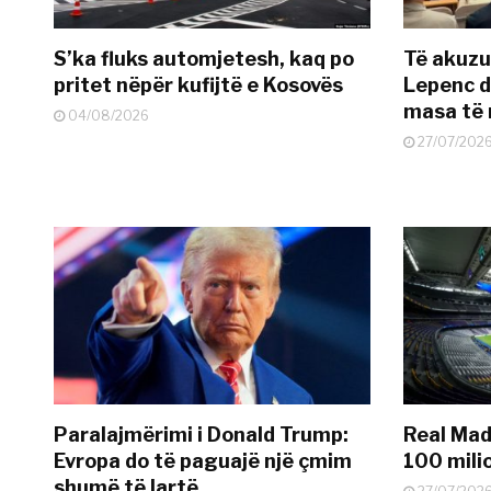
S’ka fluks automjetesh, kaq po
Të akuzua
pritet nëpër kufijtë e Kosovës
Lepenc d
masa të 
04/08/2026
27/07/202
Paralajmërimi i Donald Trump:
Real Madr
Evropa do të paguajë një çmim
100 mili
shumë të lartë