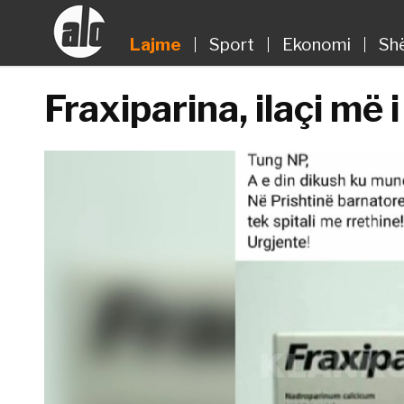
Lajme
Sport
Ekonomi
Sh
Fraxiparina, ilaçi më 