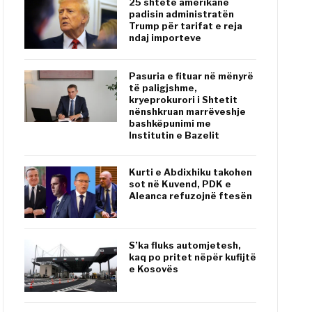
25 shtete amerikane
padisin administratën
Trump për tarifat e reja
ndaj importeve
Pasuria e fituar në mënyrë
të paligjshme,
kryeprokurori i Shtetit
nënshkruan marrëveshje
bashkëpunimi me
Institutin e Bazelit
Kurti e Abdixhiku takohen
sot në Kuvend, PDK e
Aleanca refuzojnë ftesën
S’ka fluks automjetesh,
kaq po pritet nëpër kufijtë
e Kosovës