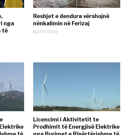
e,
Reshjet e dendura vërshojnë
i nga
nënkalimin në Ferizaj
 të
27/07/2026
te
Licencimi i Aktivitetit te
Elektrike
Prodhimit të Energjisë Elektrike
rishme të
nga Burimet e Ripërtërishme të