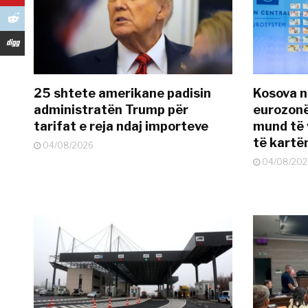
25 shtete amerikane padisin
Kosova n
administratën Trump për
eurozonë
tarifat e reja ndaj importeve
mund të v
të kart
04/08/2026
04/08/202