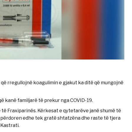
e që rregullojnë koagulimin e gjakut ka ditë që mungojnë
që kanë familjarë të prekur nga COVID-19.
 të Fraxiparinës. Kërkesat e qytetarëve janë shumë të
ërdoren edhe tek gratë shtatzëna dhe raste të tjera
 Kastrati.