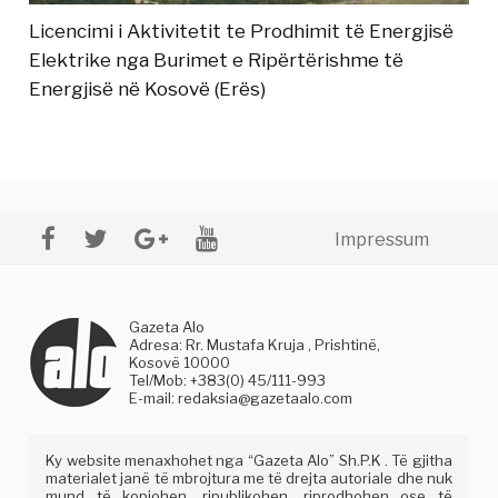
Licencimi i Aktivitetit te Prodhimit të Energjisë
Elektrike nga Burimet e Ripërtërishme të
Energjisë në Kosovë (Erës)
Impressum
Gazeta Alo
Adresa: Rr. Mustafa Kruja , Prishtinë,
Kosovë 10000
Tel/Mob: +383(0) 45/111-993
E-mail:
redaksia@gazetaalo.com
Ky website menaxhohet nga “Gazeta Alo” Sh.P.K . Të gjitha
materialet janë të mbrojtura me të drejta autoriale dhe nuk
mund të kopjohen, ripublikohen, riprodhohen ose të