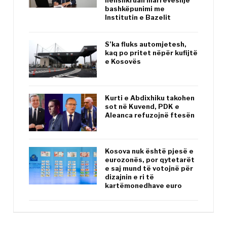
nënshkruan marrëveshje
bashkëpunimi me
Institutin e Bazelit
S’ka fluks automjetesh,
kaq po pritet nëpër kufijtë
e Kosovës
Kurti e Abdixhiku takohen
sot në Kuvend, PDK e
Aleanca refuzojnë ftesën
Kosova nuk është pjesë e
eurozonës, por qytetarët
e saj mund të votojnë për
dizajnin e ri të
kartëmonedhave euro