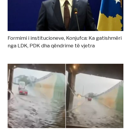
Formimi i institucioneve, Konjufca: Ka gatishmëri
nga LDK, PDK dha qëndrime të vjetra