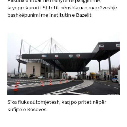
Pasuria e fituar në mënyrë të paligjshme,
kryeprokurori i Shtetit nënshkruan marrëveshje
bashkëpunimi me Institutin e Bazelit
S’ka fluks automjetesh, kaq po pritet nëpër
kufijtë e Kosovës