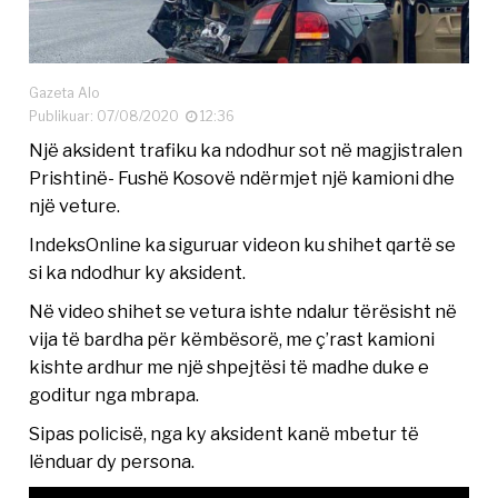
Gazeta Alo
Publikuar: 07/08/2020
12:36
Një aksident trafiku ka ndodhur sot në magjistralen
Prishtinë- Fushë Kosovë ndërmjet një kamioni dhe
një veture.
IndeksOnline ka siguruar videon ku shihet qartë se
si ka ndodhur ky aksident.
Në video shihet se vetura ishte ndalur tërësisht në
vija të bardha për këmbësorë, me ç’rast kamioni
kishte ardhur me një shpejtësi të madhe duke e
goditur nga mbrapa.
Sipas policisë, nga ky aksident kanë mbetur të
lënduar dy persona.