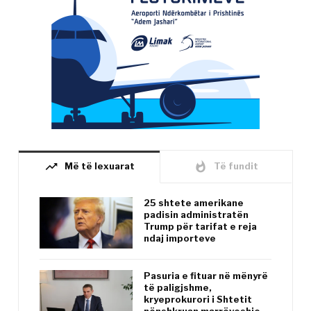
trending_up
whatshot
Më të lexuarat
Të fundit
25 shtete amerikane
padisin administratën
Trump për tarifat e reja
ndaj importeve
Pasuria e fituar në mënyrë
të paligjshme,
kryeprokurori i Shtetit