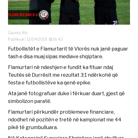
Gazeta Alo
Publikuar: 12/04/2019
16:43
Futbollistët e Flamurtarit të Vlorës nuk janë paguar
tash e disa muaj sipas mediave shqiptare.
Flamurtari në ndeshjen e fundit ka fituar ndaj
Teutës së Durrësit me rezultat 3:1 ndërkohë që
festa e futbollistëve ka qenë epike.
Ata janë fotografuar duke i fërkuar duart, gjest që
simbolizon paratë.
Flamurtari përkundër problemeve financiare,
ndodhet në pozitën e tretë në kampionat me 44
pikë të grumbulluara.
Në Kategorinë Superiore Shqiptare janë zhvilluar