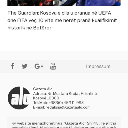
The Guardian: Kosova e cila u pranua në UEFA
dhe FIFA veç 10 vite më herët pranë kualifikimit
historik në Botëror
Impressum
Gazeta Alo
Adresa: Rr. Mustafa Kruja , Prishtinë,
Kosovë 10000
Tel/Mob: +383(0) 45/111-993
E-mail:
redaksia@gazetaalo.com
Ky website menaxhohet nga “Gazeta Alo” Sh.P.K . Të gjitha
materialet janë të mbrojtura me të drejta autoriale dhe nuk