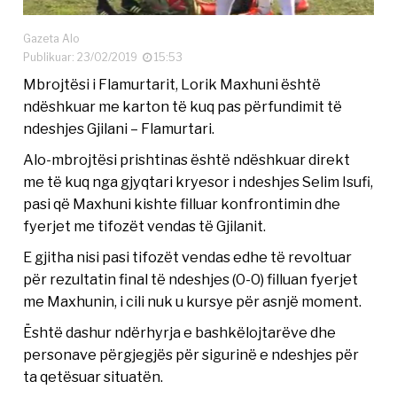
Gazeta Alo
Publikuar: 23/02/2019
15:53
Mbrojtësi i Flamurtarit, Lorik Maxhuni është
ndëshkuar me karton të kuq pas përfundimit të
ndeshjes Gjilani – Flamurtari.
Alo-mbrojtësi prishtinas është ndëshkuar direkt
me të kuq nga gjyqtari kryesor i ndeshjes Selim Isufi,
pasi që Maxhuni kishte filluar konfrontimin dhe
fyerjet me tifozët vendas të Gjilanit.
E gjitha nisi pasi tifozët vendas edhe të revoltuar
për rezultatin final të ndeshjes (0-0) filluan fyerjet
me Maxhunin, i cili nuk u kursye për asnjë moment.
Është dashur ndërhyrja e bashkëlojtarëve dhe
personave përgjegjës për sigurinë e ndeshjes për
ta qetësuar situatën.