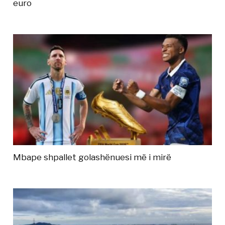
euro
Mbape shpallet golashënuesi më i mirë