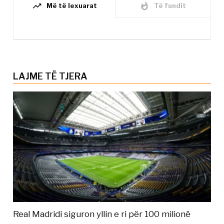
trending_up
whatshot
Më të lexuarat
Të fundit
LAJME TË TJERA
Real Madridi siguron yllin e ri për 100 milionë