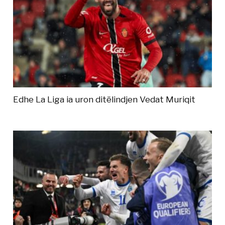
Edhe La Liga ia uron ditëlindjen Vedat Muriqit