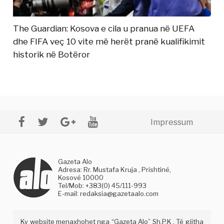
The Guardian: Kosova e cila u pranua në UEFA
dhe FIFA veç 10 vite më herët pranë kualifikimit
historik në Botëror
Impressum
Gazeta Alo
Adresa: Rr. Mustafa Kruja , Prishtinë,
Kosovë 10000
Tel/Mob: +383(0) 45/111-993
E-mail:
redaksia@gazetaalo.com
Ky website menaxhohet nga “Gazeta Alo” Sh.P.K . Të gjitha