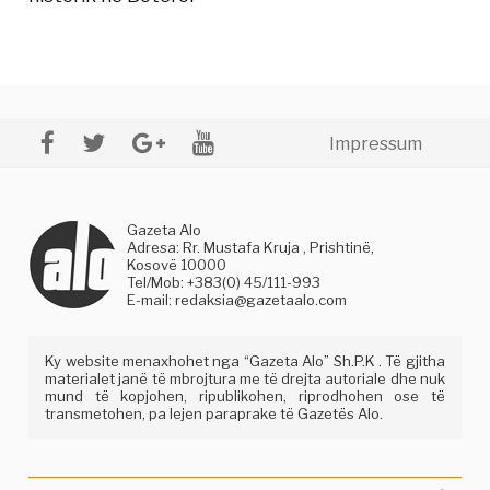
Impressum
Gazeta Alo
Adresa: Rr. Mustafa Kruja , Prishtinë,
Kosovë 10000
Tel/Mob: +383(0) 45/111-993
E-mail:
redaksia@gazetaalo.com
Ky website menaxhohet nga “Gazeta Alo” Sh.P.K . Të gjitha
materialet janë të mbrojtura me të drejta autoriale dhe nuk
mund të kopjohen, ripublikohen, riprodhohen ose të
transmetohen, pa lejen paraprake të Gazetës Alo.