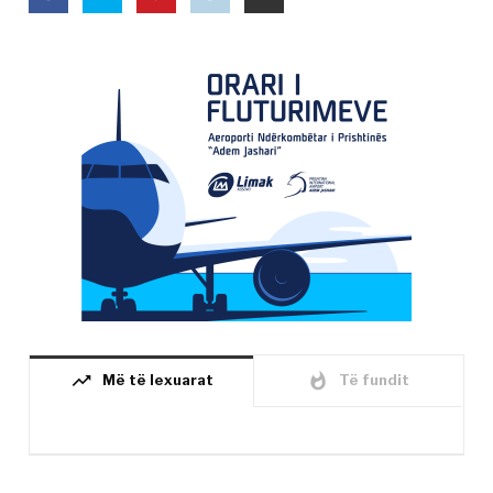
trending_up
whatshot
Më të lexuarat
Të fundit