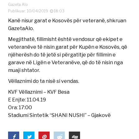
Gazeta Alo
Publikuar: 10/04/2019
18:03
Kanë nisur garat e Kosovës për veteranë, shkruan
GazetaAlo.
Megjithatë, fillimisht është vendosur që ekipet e
veteranëve të nisin garat për Kupën e Kosovës, që
njëherësh do të jetë si përgatitje për fillimin e
garave në Ligën e Veteranëve, që do të nisin nga
muaji shtator.
Vëllaznimi do ta nisë si vendas.
KVF Vëllaznimi – KVF Besa
E Enjte: 11.04.19
Ora: 17:00
Stadiumi Sintetik “SHANI NUSHI” – Gjakovë