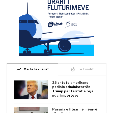
trending_up
whatshot
Më të lexuarat
Të fundit
25 shtete amerikane
padisin administratën
Trump për tarifat e reja
ndaj importeve
Pasuria e fituar në mënyrë