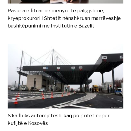
Pasuria e fituar në mënyrë të paligjshme,
kryeprokurori i Shtetit nënshkruan marrëveshje
bashkëpunimi me Institutin e Bazelit
S’ka fluks automjetesh, kaq po pritet nëpër
kufijtë e Kosovës