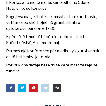
E kërkesa të njëjta më ta, kanë edhe në Odën e
Hotelerisë së Kosovës.
Sogojeva madje thotë, që masat aktuale anti covid,
vetëm sa po shërbejnë në grumbullimin e
qytetarëve para orës 19:00.
E për këtë temë të hënën foli edhe ministri i
Shëndetësisë, Armend Zemaj.
Përmes një konference për media, ky siguroi se nuk
do të ketë mbyllje totale.
Por, nuk dha detaje nëse do të ketë masa të reja në
fundvit.