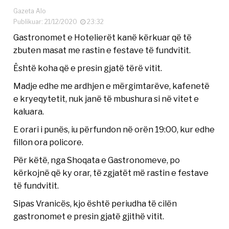
Gazeta Alo
Publikuar: 21/12/2020
23:32
Gastronomet e Hotelierët kanë kërkuar që të
zbuten masat me rastin e festave të fundvitit.
Është koha që e presin gjatë tërë vitit.
Madje edhe me ardhjen e mërgimtarëve, kafenetë
e kryeqytetit, nuk janë të mbushura si në vitet e
kaluara.
E orari i punës, iu përfundon në orën 19:00, kur edhe
fillon ora policore.
Për këtë, nga Shoqata e Gastronomeve, po
kërkojnë që ky orar, të zgjatët më rastin e festave
të fundvitit.
Sipas Vranicës, kjo është periudha të cilën
gastronomet e presin gjatë gjithë vitit.