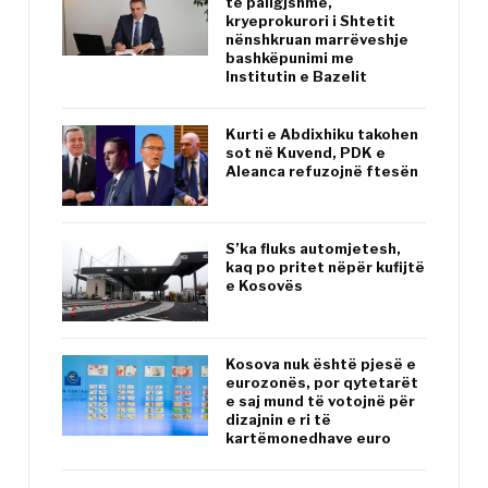
të paligjshme,
kryeprokurori i Shtetit
nënshkruan marrëveshje
bashkëpunimi me
Institutin e Bazelit
Kurti e Abdixhiku takohen
sot në Kuvend, PDK e
Aleanca refuzojnë ftesën
S’ka fluks automjetesh,
kaq po pritet nëpër kufijtë
e Kosovës
Kosova nuk është pjesë e
eurozonës, por qytetarët
e saj mund të votojnë për
dizajnin e ri të
kartëmonedhave euro