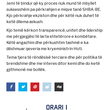
Jemi të bindur që ky proces nuk mund të mbyllet
suksesshëm pa përkrahjen e miqve tanë SHBA-BE.
Kjo përkrahje ekziston dhe për këtë nuk duhet të
ketë dilema askush.
Kjo temë kërkon transparencë, unitet dhe lidership
me përgjegjësi të larta shtetërore e kombëtare.
Këtë angazhim dhe përkushtim tashmë e ka
dëshmuar qeveria me kryeministrin Hoti.
Tema tjera të rëndësisë terciare dhe për politika të
brendshme dhe me interes ditor kemi dhe do ketë
gjithmonë me bollëk.