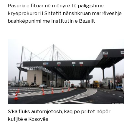
Pasuria e fituar në mënyrë të paligjshme,
kryeprokurori i Shtetit nënshkruan marrëveshje
bashkëpunimi me Institutin e Bazelit
S’ka fluks automjetesh, kaq po pritet nëpër
kufijtë e Kosovës