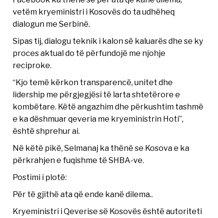
vetëm kryeministri i Kosovës do ta udhëheq
dialogun me Serbinë.
Sipas tij, dialogu teknik i kalon së kaluarës dhe se ky
proces aktual do të përfundojë me njohje
reciproke.
“Kjo temë kërkon transparencë, unitet dhe
lidership me përgjegjësi të larta shtetërore e
kombëtare. Këtë angazhim dhe përkushtim tashmë
e ka dëshmuar qeveria me kryeministrin Hoti”,
është shprehur ai.
Në këtë pikë, Selmanaj ka thënë se Kosova e ka
përkrahjen e fuqishme të SHBA-ve.
Postimi i plotë:
Për të gjithë ata që ende kanë dilema..
Kryeministri i Qeverise së Kosovës është autoriteti