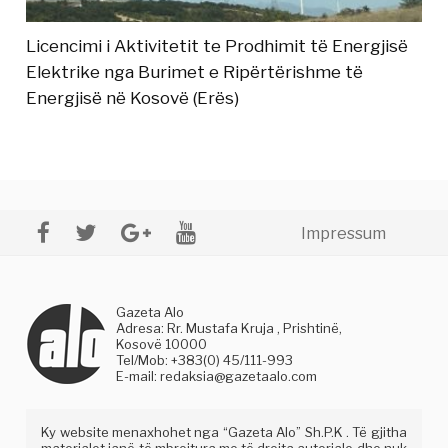
Licencimi i Aktivitetit te Prodhimit të Energjisë
Elektrike nga Burimet e Ripërtërishme të
Energjisë në Kosovë (Erës)
Impressum
Gazeta Alo
Adresa: Rr. Mustafa Kruja , Prishtinë,
Kosovë 10000
Tel/Mob: +383(0) 45/111-993
E-mail:
redaksia@gazetaalo.com
Ky website menaxhohet nga “Gazeta Alo” Sh.P.K . Të gjitha
materialet janë të mbrojtura me të drejta autoriale dhe nuk