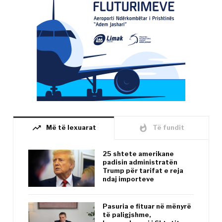
trending_up
whatshot
Më të lexuarat
Të fundit
25 shtete amerikane
padisin administratën
Trump për tarifat e reja
ndaj importeve
Pasuria e fituar në mënyrë
të paligjshme,