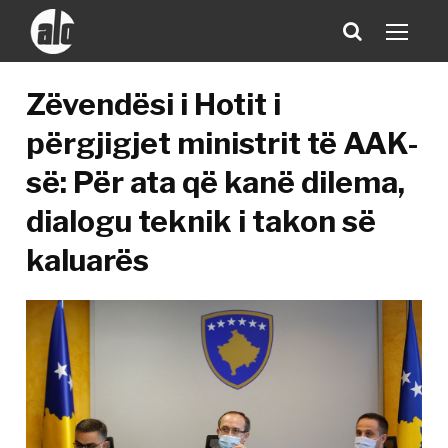
Zëvendësi i Hotit i
përgjigjet ministrit të AAK-
së: Për ata që kanë dilema,
dialogu teknik i takon së
kaluarës