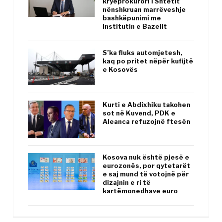
kryeprokurori i Shtetit
nënshkruan marrëveshje
bashkëpunimi me
Institutin e Bazelit
S’ka fluks automjetesh,
kaq po pritet nëpër kufijtë
e Kosovës
Kurti e Abdixhiku takohen
sot në Kuvend, PDK e
Aleanca refuzojnë ftesën
Kosova nuk është pjesë e
eurozonës, por qytetarët
e saj mund të votojnë për
dizajnin e ri të
kartëmonedhave euro