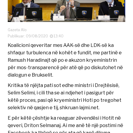
Gazeta Alo
Publikuar: 09/08/2020
13:40
Koalicioni qeveritar mes AAK-së dhe LDK-së ka
shfaqur turbulenca në kohët e fundit, me partinë e
Ramush Haradinajt që po e akuzon kryeministrin
për mos-transparencë për atë që po diskutohet në
dialogun e Brukselit.
Kritika të njëjta pati sot edhe ministri i Drejtësisë,
Selim Selimi, i cili tha se ai ndjehet i pasigurt për
këtë proces, pasi që kryeministri Hoti po tregohet
selektiv në qasjen e tij, shkruan lajmi.net.
E për këtë çështje ka reaguar zëvendësi i Hotit në
qeveri, Driton Selmanaj. Ai me anë të një postimi në
Facebook ka thënë se për ata që kanë dilema,