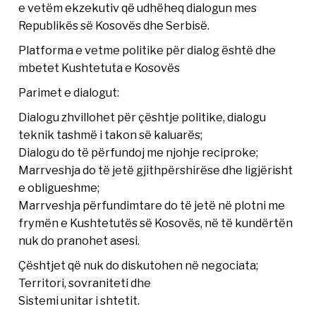
e vetëm ekzekutiv që udhëheq dialogun mes
Republikës së Kosovës dhe Serbisë.
Platforma e vetme politike për dialog është dhe
mbetet Kushtetuta e Kosovës
Parimet e dialogut:
Dialogu zhvillohet për çështje politike, dialogu
teknik tashmë i takon së kaluarës;
Dialogu do të përfundoj me njohje reciproke;
Marrveshja do të jetë gjithpërshirëse dhe ligjërisht
e obligueshme;
Marrveshja përfundimtare do të jetë në plotni me
frymën e Kushtetutës së Kosovës, në të kundërtën
nuk do pranohet asesi.
Çështjet që nuk do diskutohen në negociata;
Territori, sovraniteti dhe
Sistemi unitar i shtetit.