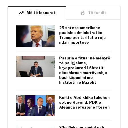
trending_up
whatshot
Më të lexuarat
Të fundit
25 shtete amerikane
padisin administratën
Trump për tarifat e reja
ndaj importeve
Pasuria e fituar në mënyrë
të paligjshme,
kryeprokurori i Shtetit
nënshkruan marrëveshje
bashkëpunimi me
Institutin e Bazelit
Kurti e Abdixhiku takohen
sot në Kuvend, PDK e
Aleanca refuzojnë ftesën
S’ka fluks automjetesh,