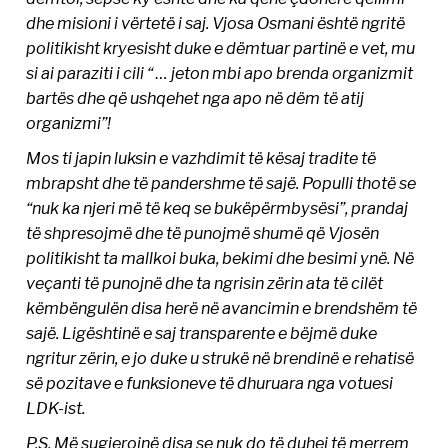
dhe misioni i vërtetë i saj. Vjosa Osmani është ngritë
politikisht kryesisht duke e dëmtuar partinë e vet, mu
si ai paraziti i cili “ … jeton mbi apo brenda organizmit
bartës dhe që ushqehet nga apo në dëm të atij
organizmi”!
Mos ti japin luksin e vazhdimit të kësaj tradite të
mbrapsht dhe të pandershme të sajë. Populli thotë se
“nuk ka njeri më të keq se bukëpërmbysësi”, prandaj
të shpresojmë dhe të punojmë shumë që Vjosën
politikisht ta mallkoi buka, bekimi dhe besimi ynë. Në
veçanti të punojnë dhe ta ngrisin zërin ata të cilët
këmbëngulën disa herë në avancimin e brendshëm të
sajë. Ligështinë e saj transparente e bëjmë duke
ngritur zërin, e jo duke u strukë në brendinë e rehatisë
së pozitave e funksioneve të dhuruara nga votuesi
LDK-ist.
P.S. Më sugjerojnë disa se nuk do të duhej të merrem