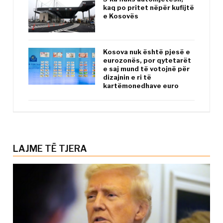
kaq po pritet nëpër kufijtë
e Kosovës
Kosova nuk është pjesë e
eurozonës, por qytetarët
e saj mund të votojnë për
dizajnin e ri të
kartëmonedhave euro
LAJME TË TJERA