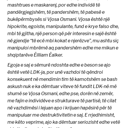
mashtrues e maskarenj, por edhe individë të
pandërgjegjshëm, të pandershëm, të pabesë e
bukëpërmbysës si Vjosa Osmani. Vjosa është një
hipokrite, egoiste, manipulante, fund e krye falso dhe,
mbi të gjitha, një person që për interesin e sajë është
në gjendje “të ecë mbi kokat e njerëzve”, mu ashtu siç
manipuloi mbrëmë aq pandershëm edhe me mikun e
shqiptarëve Ëilliam Ëalker.
Egoja e saj e sëmurë ndoshta edhe e beson se ajo
është vetë LDK-ja, por unë vazhdoi të qëndroi
konsekuent në mendimin tim të kamotshëm se bash
askush nuk e ka dëmtuar viteve të fundit LDK-në më
shumë se Vjosa Osmani, edhe pse, dorën në zemër,
me fajin e individëve e strukturave të partisë, të cilat
në vazhdimësi i lejuan apo i krijuan hapësirë për të
manipuluar me destruktivitetin e saj. E rrjedhimisht,
me këto veprime, ajo ka dëmtuar seriozisht edhe vetë