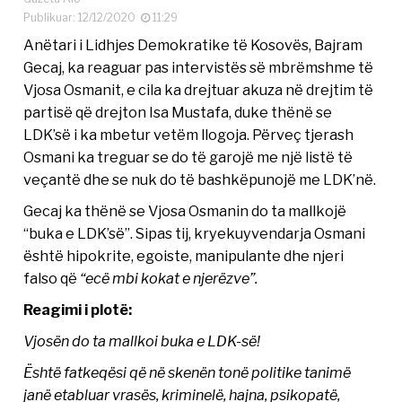
Publikuar: 12/12/2020
11:29
Anëtari i Lidhjes Demokratike të Kosovës, Bajram
Gecaj, ka reaguar pas intervistës së mbrëmshme të
Vjosa Osmanit, e cila ka drejtuar akuza në drejtim të
partisë që drejton Isa Mustafa, duke thënë se
LDK’së i ka mbetur vetëm llogoja. Përveç tjerash
Osmani ka treguar se do të garojë me një listë të
veçantë dhe se nuk do të bashkëpunojë me LDK’në.
Gecaj ka thënë se Vjosa Osmanin do ta mallkojë
“buka e LDK’së”. Sipas tij, kryekuyvendarja Osmani
është hipokrite, egoiste, manipulante dhe njeri
falso që
“ecë mbi kokat e njerëzve”.
Reagimi i plotë:
Vjosën do ta mallkoi buka e LDK-së!
Është fatkeqësi që në skenën tonë politike tanimë
janë etabluar vrasës, kriminelë, hajna, psikopatë,