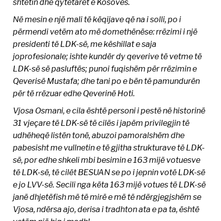
shtetin dhe qytetarët e Kosovës.
Në mesin e një mali të këqijave që na i solli, po i
përmendi vetëm ato më domethënëse: rrëzimi i një
presidenti të LDK-së, me këshillat e saja
joprofesionale; ishte kundër dy qeverive të vetme të
LDK-së së pasluftës; punoi fuqishëm për rrëzimin e
Qeverisë Mustafa; dhe tani po e bën të pamundurën
për të rrëzuar edhe Qeverinë Hoti.
Vjosa Osmani, e cila është personi i pestë në historinë
31 vjeçare të LDK-së të cilës i japëm privilegjin të
udhëheqë listën tonë, abuzoi pamoralshëm dhe
pabesisht me vullnetin e të gjitha strukturave të LDK-
së, por edhe shkeli mbi besimin e 163 mijë votuesve
të LDK-së, të cilët BESUAN se po i jepnin votë LDK-së
e jo LVV-së. Secili nga këta 163 mijë votues të LDK-së
janë dhjetëfish më të mirë e më të ndërgjegjshëm se
Vjosa, ndërsa ajo, derisa i tradhton ata e pa ta, është