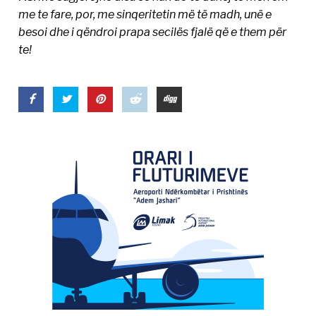
me te fare, por, me sinqeritetin më të madh, unë e
besoi dhe i qëndroi prapa secilës fjalë që e them për
te!