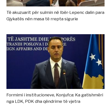
Të akuzuarit për sulmin në Ibër-Lepenc dalin para
Gjykatës nën masa të rrepta sigurie
Formimi i institucioneve, Konjufca: Ka gatishmëri
nga LDK, PDK dha qëndrime të vjetra