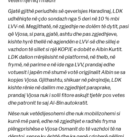
vetëm një hiq i madh!
Gjatë gjithë periudhës së qeverisjes Haradinaj, LDK
udhëhiqte në çdo sondazh nga 5 deri në 10 % mbi
LVV-në. Megjithatë, në zgjedhje ne dolëm të dytit, pasi
që Vjosa, si para, gjatë, ashtu dhe pas zgjedhjeve,
kishte hyrë thellë në agjendën e LVV-së dhe sillej e
vazhdon të sillet si një KOPJE e dobët e Albin Kurtit.
LDK dallon rrënjësisht në platformë, në thelb, në
frymë, në parime e në ide nga LVV, prandaj edhe
votuesit i japën më shumë votë origjinalit Albin se sa
kopjes Vjosa. Gjithashtu, shikuar në përqindje, LDK
kishte rënie në dallim me zgjedhjet paraprake,
prandaj Vjosa nuk i solli fitore askujt tjetër pos vetes
dhe patronit te saj Al-Bin autokratit.
Nëse nuk vetëdijesohemi dhe nuk mobilizohemi si
kurrë më parë, edhe në zgjedhjet e radhës fryma
plëngprishëse e Vjosa Osmanit do të vazhdoi të na
dëmtoi, sepse ky është dhe ka qenë çdoherë qëllimi