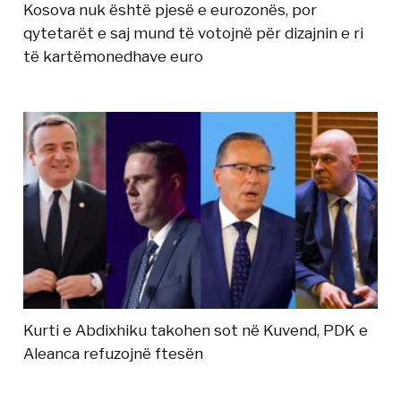
Kosova nuk është pjesë e eurozonës, por
qytetarët e saj mund të votojnë për dizajnin e ri
të kartëmonedhave euro
Kurti e Abdixhiku takohen sot në Kuvend, PDK e
Aleanca refuzojnë ftesën