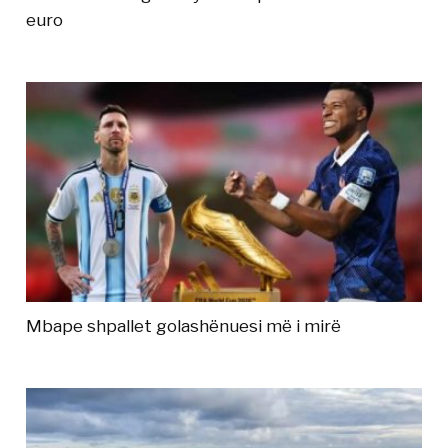
euro
Mbape shpallet golashënuesi më i mirë