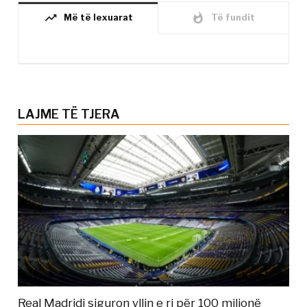
trending_up
whatshot
Më të lexuarat
Të fundit
LAJME TË TJERA
Real Madridi siguron yllin e ri për 100 milionë