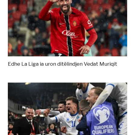
Edhe La Liga ia uron ditëlindjen Vedat Muriqit