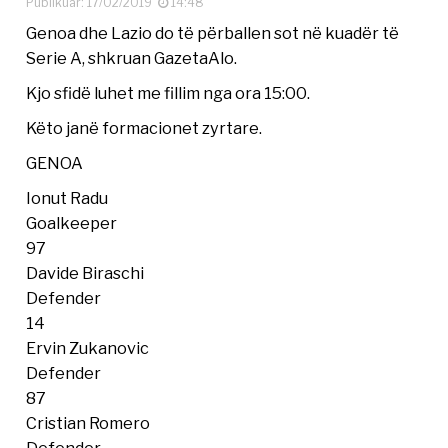
Publikuar: 17/02/2019
14:48
Genoa dhe Lazio do të përballen sot në kuadër të
Serie A, shkruan GazetaAlo.
Kjo sfidë luhet me fillim nga ora 15:00.
Këto janë formacionet zyrtare.
GENOA
Ionut Radu
Goalkeeper
97
Davide Biraschi
Defender
14
Ervin Zukanovic
Defender
87
Cristian Romero
Defender