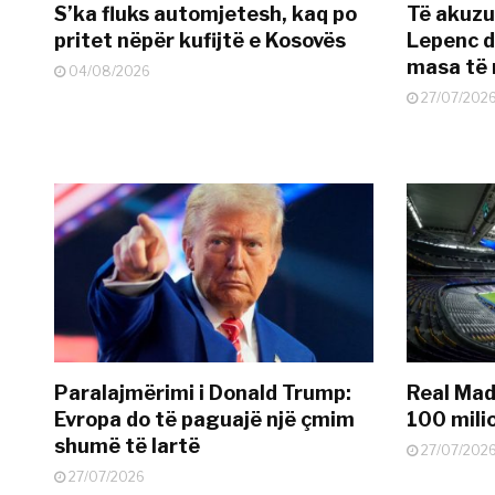
S’ka fluks automjetesh, kaq po
Të akuzua
pritet nëpër kufijtë e Kosovës
Lepenc d
masa të 
04/08/2026
27/07/202
Paralajmërimi i Donald Trump:
Real Madr
Evropa do të paguajë një çmim
100 mili
shumë të lartë
27/07/202
27/07/2026