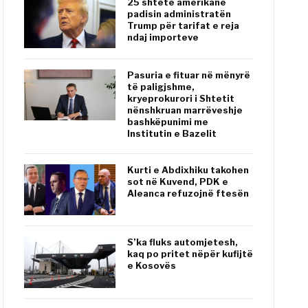
25 shtete amerikane
padisin administratën
Trump për tarifat e reja
ndaj importeve
Pasuria e fituar në mënyrë
të paligjshme,
kryeprokurori i Shtetit
nënshkruan marrëveshje
bashkëpunimi me
Institutin e Bazelit
Kurti e Abdixhiku takohen
sot në Kuvend, PDK e
Aleanca refuzojnë ftesën
S’ka fluks automjetesh,
kaq po pritet nëpër kufijtë
e Kosovës