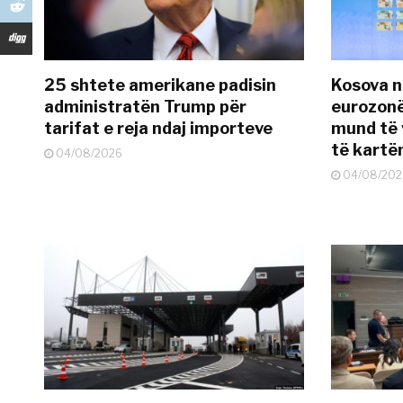
25 shtete amerikane padisin
Kosova n
administratën Trump për
eurozonë
tarifat e reja ndaj importeve
mund të v
të kart
04/08/2026
04/08/202