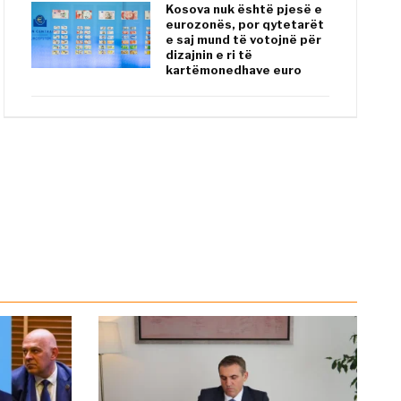
Kosova nuk është pjesë e
eurozonës, por qytetarët
e saj mund të votojnë për
dizajnin e ri të
kartëmonedhave euro