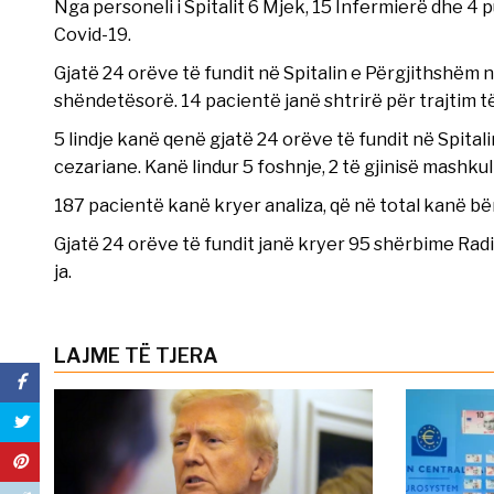
Nga personeli i Spitalit 6 Mjek, 15 Infermierë dhe 4
Covid-19.
Gjatë 24 orëve të fundit në Spitalin e Përgjithshëm n
shëndetësorë. 14 pacientë janë shtrirë për trajtim t
5 lindje kanë qenë gjatë 24 orëve të fundit në Spital
cezariane. Kanë lindur 5 foshnje, 2 të gjinisë mashkul
187 pacientë kanë kryer analiza, që në total kanë b
Gjatë 24 orëve të fundit janë kryer 95 shërbime Radi
ja.
LAJME TË TJERA