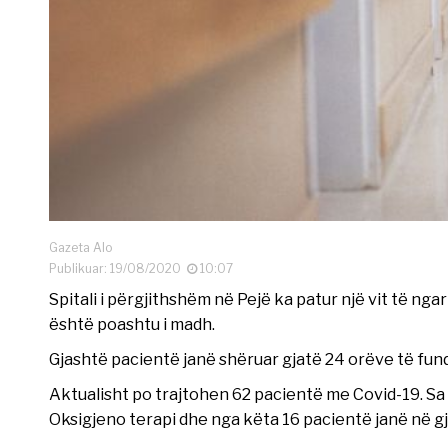
Gazeta Alo
Publikuar: 19/08/2020
10:07
Spitali i përgjithshëm në Pejë ka patur një vit të n
është poashtu i madh.
Gjashtë pacientë janë shëruar gjatë 24 orëve të fund
Aktualisht po trajtohen 62 pacientë me Covid-19. Sa
Oksigjeno terapi dhe nga këta 16 pacientë janë në g