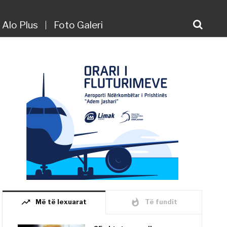
Alo Plus
Foto Galeri
trending_up
whatshot
Më të lexuarat
Të fundit