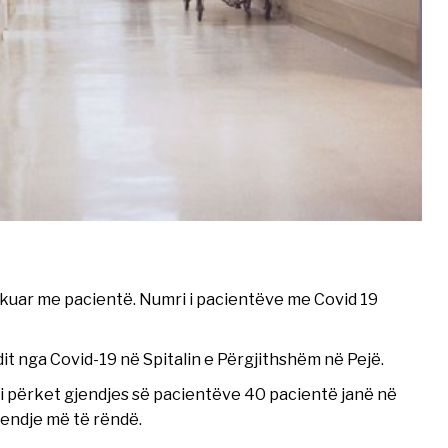
garkuar me pacientë. Numri i pacientëve me Covid 19
it nga Covid-19 në Spitalin e Përgjithshëm në Pejë.
 i përket gjendjes së pacientëve 40 pacientë janë në
jendje më të rëndë.