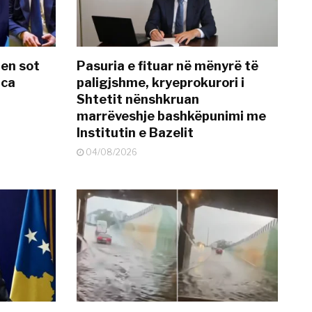
hen sot
Pasuria e fituar në mënyrë të
nca
paligjshme, kryeprokurori i
Shtetit nënshkruan
marrëveshje bashkëpunimi me
Institutin e Bazelit
04/08/2026