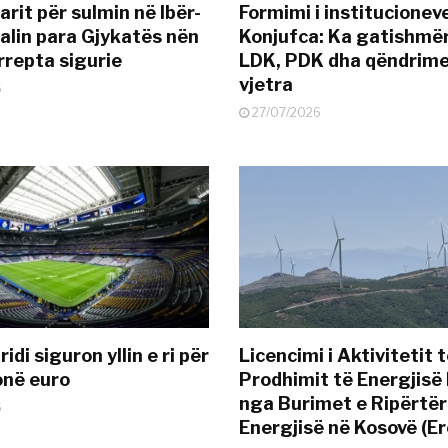
rit për sulmin në Ibër-
Formimi i institucionev
alin para Gjykatës nën
Konjufca: Ka gatishmër
rrepta sigurie
LDK, PDK dha qëndrime
vjetra
6
27/07/2026
idi siguron yllin e ri për
Licencimi i Aktivitetit 
onë euro
Prodhimit të Energjisë 
nga Burimet e Ripërtë
6
Energjisë në Kosovë (Er