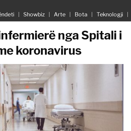
ëndeti
Showbiz
Arte
Bota
Teknologji
nfermierë nga Spitali i
 me koronavirus