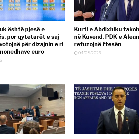
uk është pjesë e
Kurti e Abdixhiku tako
s, por qytetarët e saj
në Kuvend, PDK e Alea
otojnë për dizajnin e ri
refuzojnë ftesën
ëmonedhave euro
04/08/2026
6