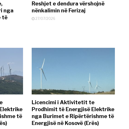
e,
Reshjet e dendura vërshojnë
i nga
nënkalimin në Ferizaj
 të
27/07/2026
te
Licencimi i Aktivitetit te
Elektrike
Prodhimit të Energjisë Elektrike
rishme të
nga Burimet e Ripërtërishme të
ës)
Energjisë në Kosovë (Erës)