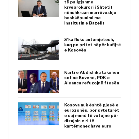
të paligjshme,
kryeprokurori i Shtetit
nënshkruan marrëveshje
bashkëpunimi me
Institutin e Bazelit
S’ka fluks automjetesh,
kaq po pritet nëpër kufijtë
e Kosovës
Kurti e Abdixhiku takohen
sot në Kuvend, PDK e
Aleanca refuzojnë ftesën
Kosova nuk është pjesë e
eurozonës, por qytetarët
e saj mund të votojnë për
dizajnin e ri të
kartëmonedhave euro