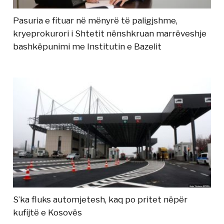
Pasuria e fituar në mënyrë të paligjshme,
kryeprokurori i Shtetit nënshkruan marrëveshje
bashkëpunimi me Institutin e Bazelit
S’ka fluks automjetesh, kaq po pritet nëpër
kufijtë e Kosovës