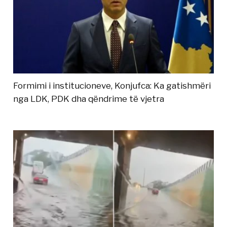
Formimi i institucioneve, Konjufca: Ka gatishmëri
nga LDK, PDK dha qëndrime të vjetra