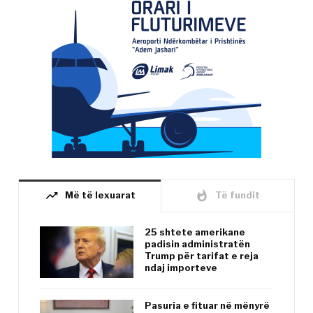
trending_up
whatshot
Më të lexuarat
Të fundit
25 shtete amerikane
padisin administratën
Trump për tarifat e reja
ndaj importeve
Pasuria e fituar në mënyrë