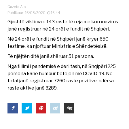
Gazeta Alo
Publikuar: 15/08/2020
16:44
Gjashtë viktima e 143 raste të reja me koronavirus
janë regjistruar në 24 orët e fundit në Shqipëri.
Në 24 orët e fundit në Shqipëri janë kryer 650
testime, ka njoftuar Ministria e Shëndetësisë.
Të njëjtën ditë janë shëruar 51 persona.
Nga fillimi i pandemisë e deri tash, në Shqipëri 225
persona kanë humbur betejën me COVID-19. Në
total janë regjistruar 7260 raste pozitive, ndërsa
raste aktive janë 3289.