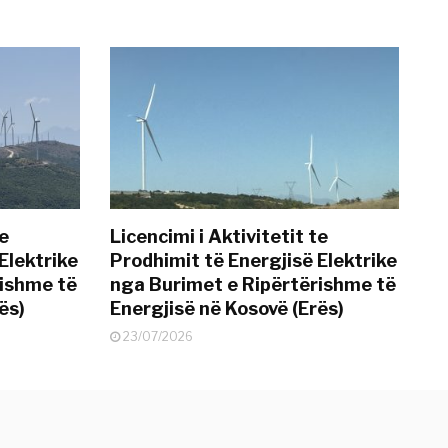
te
Licencimi i Aktivitetit te
Elektrike
Prodhimit të Energjisë Elektrike
rishme të
nga Burimet e Ripërtërishme të
ës)
Energjisë në Kosovë (Erës)
23/07/2026