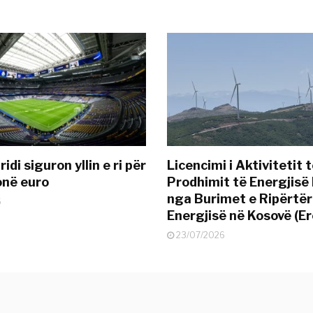
idi siguron yllin e ri për
Licencimi i Aktivitetit 
onë euro
Prodhimit të Energjisë 
nga Burimet e Ripërtë
6
Energjisë në Kosovë (Er
23/07/2026