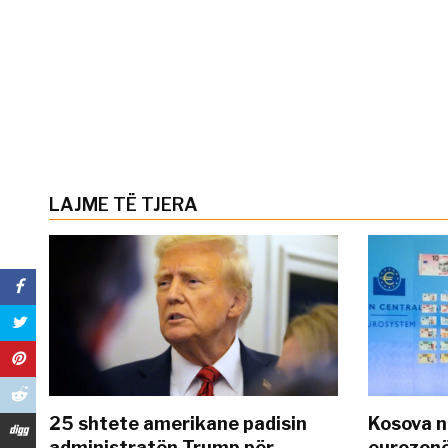
LAJME TË TJERA
25 shtete amerikane padisin
Kosova n
administratën Trump për
eurozonë