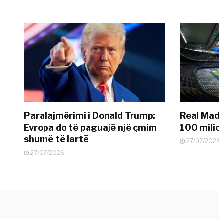
Paralajmërimi i Donald Trump:
Real Madr
Evropa do të paguajë një çmim
100 mili
shumë të lartë
27/07/202
27/07/2026