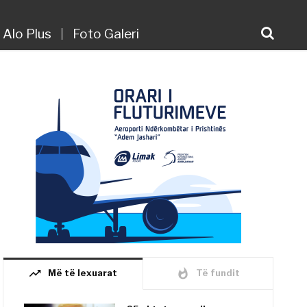
Alo Plus
Foto Galeri
trending_up
whatshot
Më të lexuarat
Të fundit