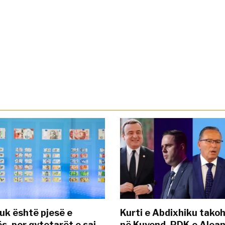
uk është pjesë e
Kurti e Abdixhiku tako
s, por qytetarët e saj
në Kuvend, PDK e Alea