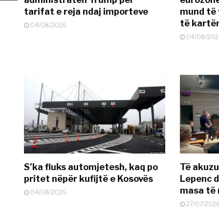
tarifat e reja ndaj importeve
mund të v
të kart
04/08/2026
04/08/202
S’ka fluks automjetesh, kaq po
Të akuzua
pritet nëpër kufijtë e Kosovës
Lepenc d
masa të 
04/08/2026
27/07/202