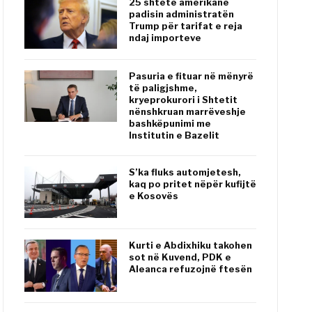
25 shtete amerikane
padisin administratën
Trump për tarifat e reja
ndaj importeve
Pasuria e fituar në mënyrë
të paligjshme,
kryeprokurori i Shtetit
nënshkruan marrëveshje
bashkëpunimi me
Institutin e Bazelit
S’ka fluks automjetesh,
kaq po pritet nëpër kufijtë
e Kosovës
Kurti e Abdixhiku takohen
sot në Kuvend, PDK e
Aleanca refuzojnë ftesën