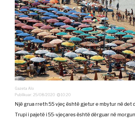
Gazeta Alo
Publikuar: 25/08/2020
10:20
Një grua rreth 55 vjeç është gjetur e mbytur në det 
Trupi i pajetë i 55-vjeçares është dërguar në morgun e