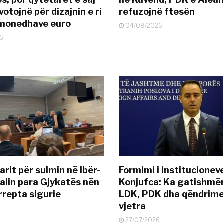
otojnë për dizajnin e ri
refuzojnë ftesën
ëmonedhave euro
04/08/2026
6
rit për sulmin në Ibër-
Formimi i institucionev
alin para Gjykatës nën
Konjufca: Ka gatishmër
rrepta sigurie
LDK, PDK dha qëndrime
vjetra
6
27/07/2026