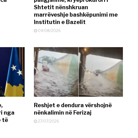
Shtetit nënshkruan
marrëveshje bashkëpunimi me
Institutin e Bazelit
04/08/2026
e,
Reshjet e dendura vërshojnë
i nga
nënkalimin në Ferizaj
 të
27/07/2026