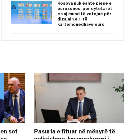
Kosova nuk është pjesë e
eurozonës, por qytetarët
e saj mund të votojnë për
dizajnin e ri të
kartëmonedhave euro
hen sot
Pasuria e fituar në mënyrë të
nca
paligjshme, kryeprokurori i