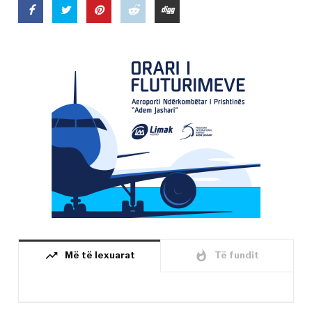
trending_up
whatshot
Më të lexuarat
Të fundit