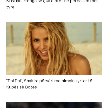
Kristian Prenga se çka e pret në përballjen mes
tyre
”Dai Dai”, Shakira përsëri me himnin zyrtar të
Kupës së Botës