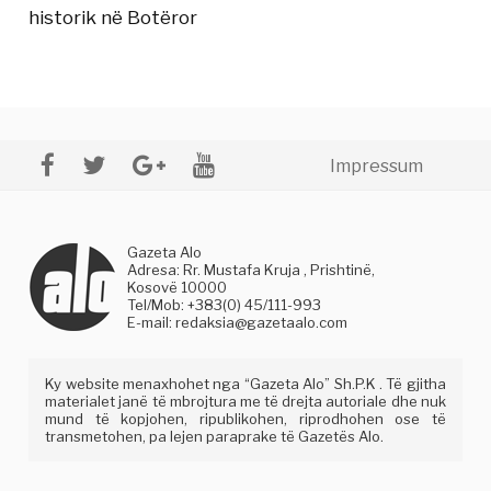
historik në Botëror
Impressum
Gazeta Alo
Adresa: Rr. Mustafa Kruja , Prishtinë,
Kosovë 10000
Tel/Mob: +383(0) 45/111-993
E-mail:
redaksia@gazetaalo.com
Ky website menaxhohet nga “Gazeta Alo” Sh.P.K . Të gjitha
materialet janë të mbrojtura me të drejta autoriale dhe nuk
mund të kopjohen, ripublikohen, riprodhohen ose të
transmetohen, pa lejen paraprake të Gazetës Alo.