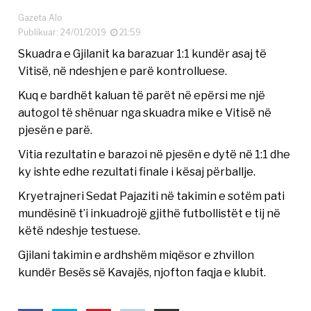
Gazeta Alo
Publikuar: 24/01/2019
21:59
Skuadra e Gjilanit ka barazuar 1:1 kundër asaj të
Vitisë, në ndeshjen e parë kontrolluese.
Kuq e bardhët kaluan të parët në epërsi me një
autogol të shënuar nga skuadra mike e Vitisë në
pjesën e parë.
Vitia rezultatin e barazoi në pjesën e dytë në 1:1 dhe
ky ishte edhe rezultati finale i kësaj përballje.
Kryetrajneri Sedat Pajaziti në takimin e sotëm pati
mundësinë t’i inkuadrojë gjithë futbollistët e tij në
këtë ndeshje testuese.
Gjilani takimin e ardhshëm miqësor e zhvillon
kundër Besës së Kavajës, njofton faqja e klubit.