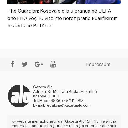
The Guardian: Kosova e cila u pranua në UEFA
dhe FIFA veç 10 vite më herët pranë kualifikimit
historik në Botëror
Impressum
Gazeta Alo
Adresa: Rr. Mustafa Kruja , Prishtinë,
Kosovë 10000
Tel/Mob: +383(0) 45/111-993
E-mail:
redaksia@gazetaalo.com
Ky website menaxhohet nga “Gazeta Alo” Sh.P.K . Të gjitha
materialet janë të mbrojtura me të drejta autoriale dhe nuk