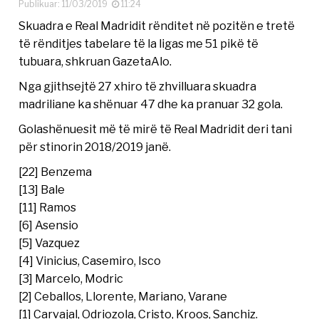
Publikuar: 11/03/2019
11:24
Skuadra e Real Madridit rënditet në pozitën e tretë
të rënditjes tabelare të la ligas me 51 pikë të
tubuara, shkruan GazetaAlo.
Nga gjithsejtë 27 xhiro të zhvilluara skuadra
madriliane ka shënuar 47 dhe ka pranuar 32 gola.
Golashënuesit më të mirë të Real Madridit deri tani
për stinorin 2018/2019 janë.
[22] Benzema
[13] Bale
[11] Ramos
[6] Asensio
[5] Vazquez
[4] Vinicius, Casemiro, Isco
[3] Marcelo, Modric
[2] Ceballos, Llorente, Mariano, Varane
[1] Carvajal, Odriozola, Cristo, Kroos, Sanchiz.