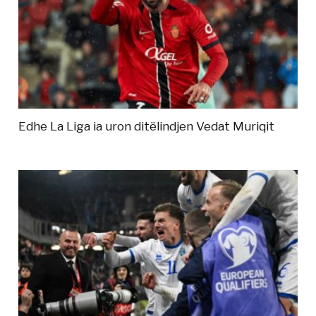
Edhe La Liga ia uron ditëlindjen Vedat Muriqit