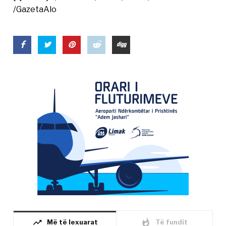
/GazetaAlo
trending_up
whatshot
Më të lexuarat
Të fundit