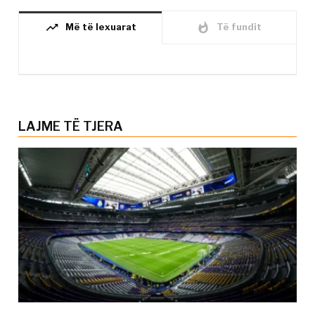
trending_up
whatshot
Më të lexuarat
Të fundit
LAJME TË TJERA