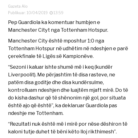
Gazeta Alo
Publikuar: 10/04/2019
13:59
Pep Guardiola ka komentuar humbjen e
Manchester Cityt nga Tottenham Hotspur.
Manchester City është mposhtur 1:0 nga
Tottenham Hotspur në udhëtim në ndeshjen e parë
çerekfinale të Ligës së Kampionëve.
“Sezoni i kaluar ishte shumë më i keq (kundër
Liverpoolit). Me përjashtim të disa rasteve, ne
patëm disa goditje dhe disa kundërsulme,
kontrolluam ndeshjen dhe luajtëm mjaft mirë. Do të
do kisha dashur që të shënonim një gol, por situata
është ajo që është”, ka deklaruar Guardiola pas
ndeshje me Tottenham.
“Rezultati nuk është më i mirë por nëse dëshiron të
kaloni tutje duhet të bëni këto lloj rikthimesh”.