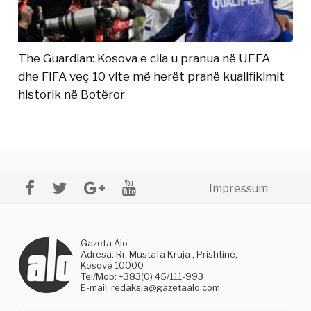
The Guardian: Kosova e cila u pranua në UEFA
dhe FIFA veç 10 vite më herët pranë kualifikimit
historik në Botëror
Impressum
Gazeta Alo
Adresa: Rr. Mustafa Kruja , Prishtinë,
Kosovë 10000
Tel/Mob: +383(0) 45/111-993
E-mail:
redaksia@gazetaalo.com