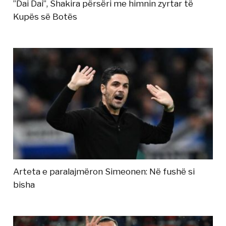
”Dai Dai”, Shakira përsëri me himnin zyrtar të
Kupës së Botës
Arteta e paralajmëron Simeonen: Në fushë si
bisha