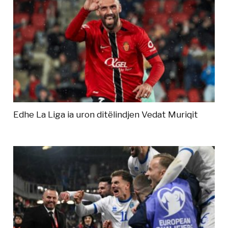
Edhe La Liga ia uron ditëlindjen Vedat Muriqit