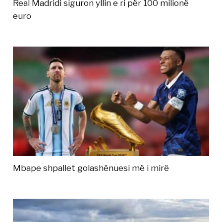
Real Madridi siguron yllin e ri për 100 milionë
euro
Mbape shpallet golashënuesi më i mirë