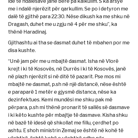
ide të ndalesave janë bërë pa kalkulim. S’ka arsye
me i ndalë njerëzit për qarkullim. Se po i detyron me
dalë të gjithë para 22:30. Nëse dikush ka me shku në
Dragash, duhet me u zgju në 4 për me shku”, ka
thënë Haradinaj.
Gjithashtu ai tha se dasmat duhet të mbahen por me
disa kushte.
“Unë jam për me u mbajtë dasmat. Isha në Vlorë
krejt i ki të Kosovës, në Durrës i ki të Kosovës, janë
në plazh njerëzit si në ditë të pazarit. Pse mos mi
mbajtë ne dasmat, p.sh në një distancë, nëse është
e paraparë 1 metër e gjysmë distanca, nëse ka
dezinfektues. Kemi mundësi me shku pak më
përpara, p.sh mi thënë pronarit të sallës së dasmave
i ki këto kushte për mbajtje të dasmave. Kisha shku
në bazë të idesë që shkollat me fillu, çerdhet po
ashtu. E shoh ministrin Zemaj se është në kohë të