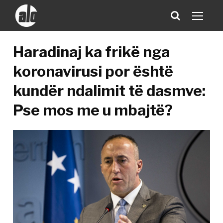
Haradinaj ka frikë nga
koronavirusi por është
kundër ndalimit të dasmve:
Pse mos me u mbajtë?