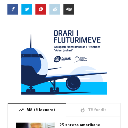
trending_up
whatshot
Më të lexuarat
Të fundit
25 shtete amerikane