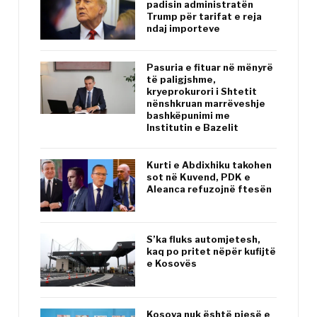
padisin administratën
Trump për tarifat e reja
ndaj importeve
Pasuria e fituar në mënyrë
të paligjshme,
kryeprokurori i Shtetit
nënshkruan marrëveshje
bashkëpunimi me
Institutin e Bazelit
Kurti e Abdixhiku takohen
sot në Kuvend, PDK e
Aleanca refuzojnë ftesën
S’ka fluks automjetesh,
kaq po pritet nëpër kufijtë
e Kosovës
Kosova nuk është pjesë e