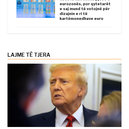
eurozonës, por qytetarët
e saj mund të votojnë për
dizajnin e ri të
kartëmonedhave euro
LAJME TË TJERA