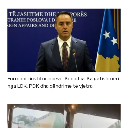
Formimi i institucioneve, Konjufca: Ka gatishmëri
nga LDK, PDK dha qëndrime të vjetra