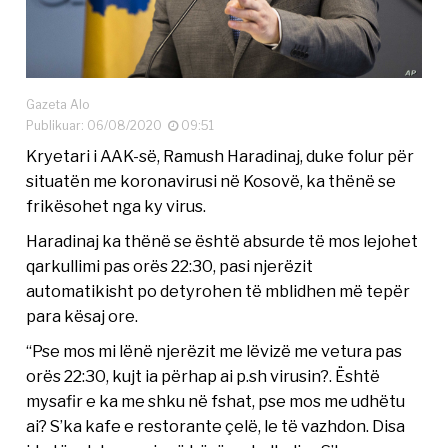
Gazeta Alo
Publikuar: 06/08/2020
09:51
Kryetari i AAK-së, Ramush Haradinaj, duke folur për
situatën me koronavirusi në Kosovë, ka thënë se
frikësohet nga ky virus.
Haradinaj ka thënë se është absurde të mos lejohet
qarkullimi pas orës 22:30, pasi njerëzit
automatikisht po detyrohen të mblidhen më tepër
para kësaj ore.
“Pse mos mi lënë njerëzit me lëvizë me vetura pas
orës 22:30, kujt ia përhap ai p.sh virusin?. Është
mysafir e ka me shku në fshat, pse mos me udhëtu
ai? S’ka kafe e restorante çelë, le të vazhdon. Disa