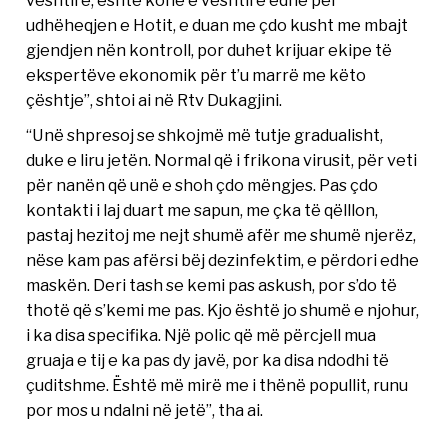
vështirë, është kohë e vështirë edhe për
udhëheqjen e Hotit, e duan me çdo kusht me mbajt
gjendjen nën kontroll, por duhet krijuar ekipe të
ekspertëve ekonomik për t’u marrë me këto
çështje”, shtoi ai në Rtv Dukagjini.
“Unë shpresoj se shkojmë më tutje gradualisht,
duke e liru jetën. Normal që i frikona virusit, për veti
për nanën që unë e shoh çdo mëngjes. Pas çdo
kontakti i laj duart me sapun, me çka të qëlllon,
pastaj hezitoj me nejt shumë afër me shumë njerëz,
nëse kam pas afërsi bëj dezinfektim, e përdori edhe
maskën. Deri tash se kemi pas askush, por s’do të
thotë që s’kemi me pas. Kjo është jo shumë e njohur,
i ka disa specifika. Një polic që më përcjell mua
gruaja e tij e ka pas dy javë, por ka disa ndodhi të
çuditshme. Është më mirë me i thënë popullit, runu
por mos u ndalni në jetë”, tha ai.