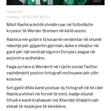
Gazeta Alo
Publikuar: 01/05/2019
12:13
Milot Rashica është shndërruar në futbollistin
kryesor të Werder Bremen në këtë sezon.
Rashica me golat e tij ka qenë vendimtar në shumë
ndeshje për gjigantin gjerman, duke e mbajtur në
garë për një vend që siguron Evropa League në
sezonin e ardhshëm.
Faqja zyrtare e Werderit në rrjetin social Twitter
vazhdimisht poston fotografi motivuese për yllin
kosovar.
Sot gjatë ditës kanë postuar dy fotografi në të cilat
Rashica shihet në formë të mirë, madje shumë
tifozë e kanë krahasuar me Xherdan Shaqirin për
shkak të muskujve të këmbëve.