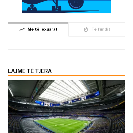
trending_up
whatshot
Më të lexuarat
Të fundit
LAJME TË TJERA