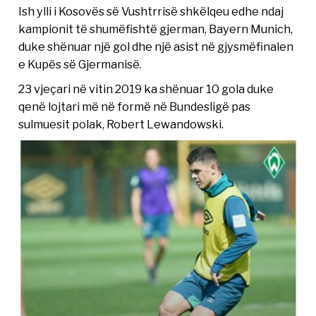
Ish ylli i Kosovës së Vushtrrisë shkëlqeu edhe ndaj
kampionit të shumëfishtë gjerman, Bayern Munich,
duke shënuar një gol dhe një asist në gjysmëfinalen
e Kupës së Gjermanisë.
23 vjeçari në vitin 2019 ka shënuar 10 gola duke
qenë lojtari më në formë në Bundesligë pas
sulmuesit polak, Robert Lewandowski.