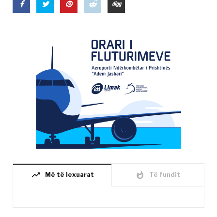
trending_up
whatshot
Më të lexuarat
Të fundit