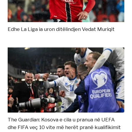
Edhe La Liga ia uron ditëlindjen Vedat Muriqit
The Guardian: Kosova e cila u pranua në UEFA
dhe FIFA veç 10 vite më herët pranë kualifikimit