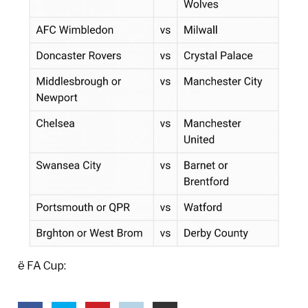
ë FA Cup: