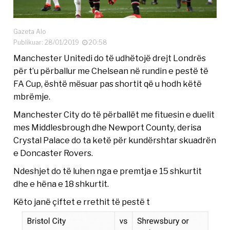
Gazeta Alo
Publikuar: 28/01/2019
20:58
Manchester Unitedi do të udhëtojë drejt Londrës
për t’u përballur me Chelsean në rundin e pestë të
FA Cup, është mësuar pas shortit që u hodh këtë
mbrëmje.
Manchester City do të përballët me fituesin e duelit
mes Middlesbrough dhe Newport County, derisa
Crystal Palace do ta ketë për kundërshtar skuadrën
e Doncaster Rovers.
Ndeshjet do të luhen nga e premtja e 15 shkurtit
dhe e hëna e 18 shkurtit.
Këto janë çiftet e rrethit të pestë t