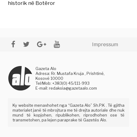
historik në Botëror
Impressum
Gazeta Alo
Adresa: Rr. Mustafa Kruja , Prishtinë,
Kosovë 10000
Tel/Mob: +383(0) 45/111-993
E-mail:
redaksia@gazetaalo.com
Ky website menaxhohet nga “Gazeta Alo” Sh.P.K . Të gjitha
materialet janë të mbrojtura me të drejta autoriale dhe nuk
mund të kopjohen, ripublikohen, riprodhohen ose të
transmetohen, pa lejen paraprake të Gazetës Alo.