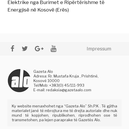
Elektrike nga Burimet e Ripërtërishme të
Energjisë në Kosovë (Erës)
Impressum
Gazeta Alo
Adresa: Rr. Mustafa Kruja , Prishtinë,
Kosovë 10000
Tel/Mob: +383(0) 45/111-993
E-mail:
redaksia@gazetaalo.com
Ky website menaxhohet nga “Gazeta Alo” Sh.P.K . Të gjitha
materialet janë të mbrojtura me të drejta autoriale dhe nuk
mund të kopjohen, ripublikohen, riprodhohen ose të
transmetohen, pa lejen paraprake të Gazetës Alo.