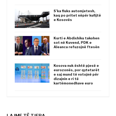
S’ka fluks automjetesh,
kaq po pritet nëpër kufijtë
e Kosovës
Kurti e Abdixhiku takohen
sot në Kuvend, PDK e
Aleanca refuzojnë ftesën
Kosova nuk është pjesë e
eurozonës, por qytetarët
e saj mund të votojnë për
dizajnin e ri të
kartëmonedhave euro
LAJME TË TJERA