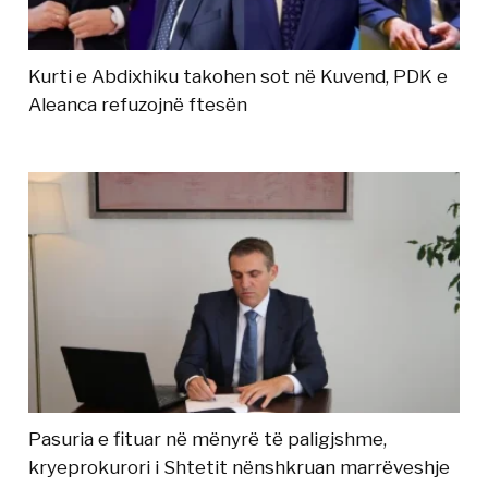
Kurti e Abdixhiku takohen sot në Kuvend, PDK e
Aleanca refuzojnë ftesën
Pasuria e fituar në mënyrë të paligjshme,
kryeprokurori i Shtetit nënshkruan marrëveshje