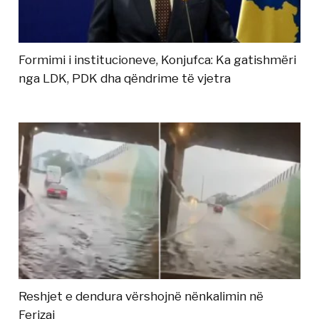
Formimi i institucioneve, Konjufca: Ka gatishmëri
nga LDK, PDK dha qëndrime të vjetra
Reshjet e dendura vërshojnë nënkalimin në
Ferizaj