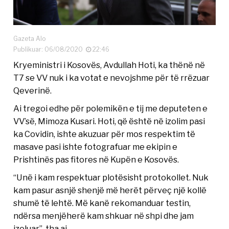
Gazeta Alo
Publikuar: 06/08/2020
22:46
Kryeministri i Kosovës, Avdullah Hoti, ka thënë në
T7 se VV nuk i ka votat e nevojshme për të rrëzuar
Qeverinë.
Ai tregoi edhe për polemikën e tij me deputeten e
VV’së, Mimoza Kusari. Hoti, që është në izolim pasi
ka Covidin, ishte akuzuar për mos respektim të
masave pasi ishte fotografuar me ekipin e
Prishtinës pas fitores në Kupën e Kosovës.
“Unë i kam respektuar plotësisht protokollet. Nuk
kam pasur asnjë shenjë më herët përveç një kollë
shumë të lehtë. Më kanë rekomanduar testin,
ndërsa menjëherë kam shkuar në shpi dhe jam
izoluar”, tha ai.