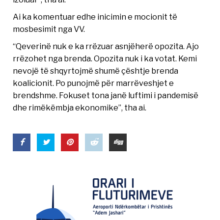
Ai ka komentuar edhe inicimin e mocionit të
mosbesimit nga VV.
“Qeverinë nuk e ka rrëzuar asnjëherë opozita. Ajo
rrëzohet nga brenda. Opozita nuk i ka votat. Kemi
nevojë të shqyrtojmë shumë çështje brenda
koalicionit. Po punojmë për marrëveshjet e
brendshme. Fokuset tona janë luftimi i pandemisë
dhe rimëkëmbja ekonomike”, tha ai.