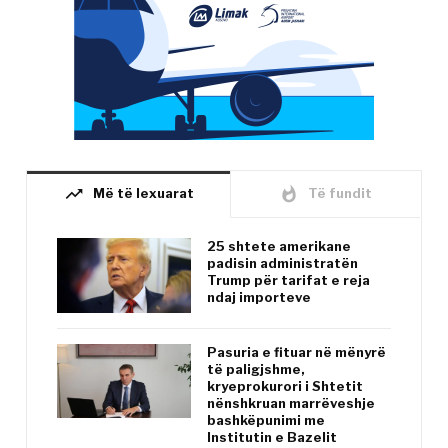
trending_up
whatshot
Më të lexuarat
Të fundit
25 shtete amerikane
padisin administratën
Trump për tarifat e reja
ndaj importeve
Pasuria e fituar në mënyrë
të paligjshme,
kryeprokurori i Shtetit
nënshkruan marrëveshje
bashkëpunimi me
Institutin e Bazelit