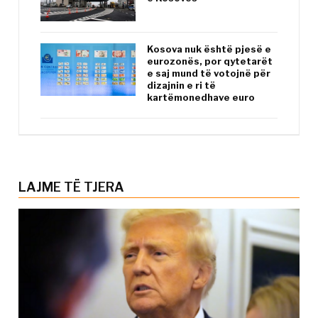
Kosova nuk është pjesë e
eurozonës, por qytetarët
e saj mund të votojnë për
dizajnin e ri të
kartëmonedhave euro
LAJME TË TJERA