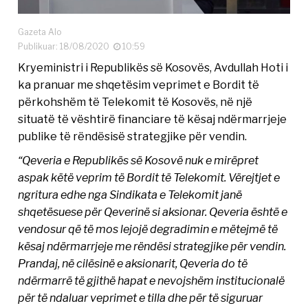
Gazeta Alo
Publikuar: 18/08/2020
10:59
Kryeministri i Republikës së Kosovës, Avdullah Hoti i
ka pranuar me shqetësim veprimet e Bordit të
përkohshëm të Telekomit të Kosovës, në një
situatë të vështirë financiare të kësaj ndërmarrjeje
publike të rëndësisë strategjike për vendin.
“Qeveria e Republikës së Kosovë nuk e mirëpret
aspak këtë veprim të Bordit të Telekomit. Vërejtjet e
ngritura edhe nga Sindikata e Telekomit janë
shqetësuese për Qeverinë si aksionar. Qeveria është e
vendosur që të mos lejojë degradimin e mëtejmë të
kësaj ndërmarrjeje me rëndësi strategjike për vendin.
Prandaj, në cilësinë e aksionarit, Qeveria do të
ndërmarrë të gjithë hapat e nevojshëm institucionalë
për të ndaluar veprimet e tilla dhe për të siguruar