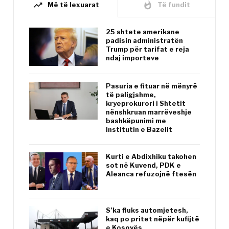
trending_up
whatshot
Më të lexuarat
Të fundit
25 shtete amerikane
padisin administratën
Trump për tarifat e reja
ndaj importeve
Pasuria e fituar në mënyrë
të paligjshme,
kryeprokurori i Shtetit
nënshkruan marrëveshje
bashkëpunimi me
Institutin e Bazelit
Kurti e Abdixhiku takohen
sot në Kuvend, PDK e
Aleanca refuzojnë ftesën
S’ka fluks automjetesh,
kaq po pritet nëpër kufijtë
e Kosovës