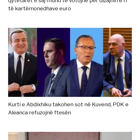
qytetarët e saj mund të votojnë për dizajnin e ri
të kartëmonedhave euro
Kurti e Abdixhiku takohen sot në Kuvend, PDK e
Aleanca refuzojnë ftesën