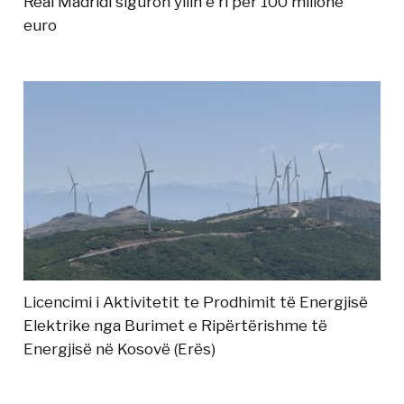
Real Madridi siguron yllin e ri për 100 milionë
euro
Licencimi i Aktivitetit te Prodhimit të Energjisë
Elektrike nga Burimet e Ripërtërishme të
Energjisë në Kosovë (Erës)