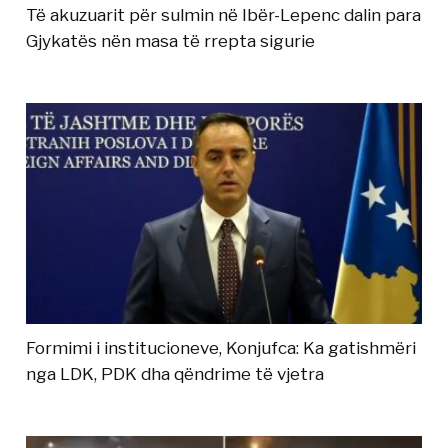
Të akuzuarit për sulmin në Ibër-Lepenc dalin para
Gjykatës nën masa të rrepta sigurie
Formimi i institucioneve, Konjufca: Ka gatishmëri
nga LDK, PDK dha qëndrime të vjetra