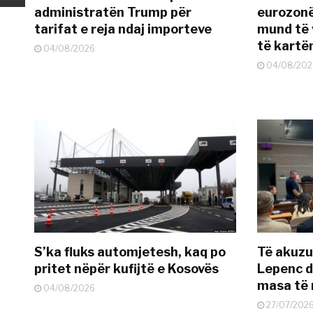
administratën Trump për
eurozonë
tarifat e reja ndaj importeve
mund të v
të kart
04/08/2026
04/08/202
S’ka fluks automjetesh, kaq po
Të akuzua
pritet nëpër kufijtë e Kosovës
Lepenc d
masa të 
04/08/2026
27/07/202