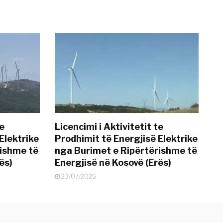
te
Licencimi i Aktivitetit te
Elektrike
Prodhimit të Energjisë Elektrike
rishme të
nga Burimet e Ripërtërishme të
ës)
Energjisë në Kosovë (Erës)
23/07/2026