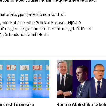
nevojshme për t’u dalë në ndihmë qytetarëve të prekur
ateriale, gjendja është nën kontroll.
, ndërkohë që edhe Policia e Kosovës, Njësitë
në në gjendje gatishmërie. Për fat, me gjithë dëmet
, përfundon shkrimi i Hotit.
uk është pjesë e
Kurti e Abdixhiku tako