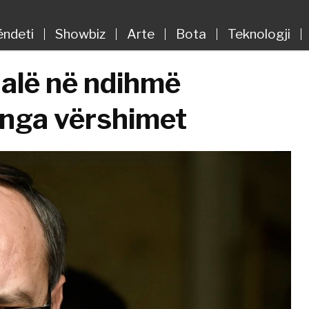
ëndeti
Showbiz
Arte
Bota
Teknologji
 dalë në ndihmë
 nga vërshimet