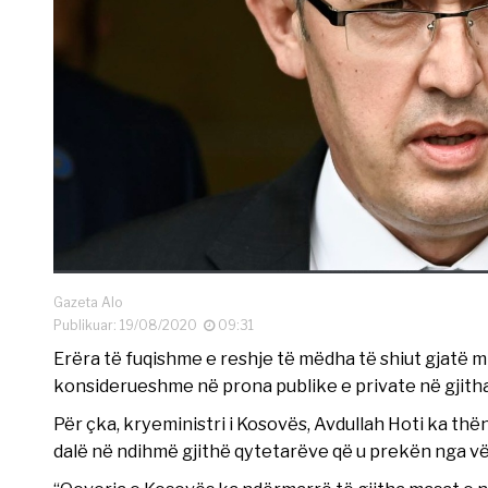
Gazeta Alo
Publikuar: 19/08/2020
09:31
Erëra të fuqishme e reshje të mëdha të shiut gjatë
konsiderueshme në prona publike e private në gjith
Për çka, kryeministri i Kosovës, Avdullah Hoti ka thë
dalë në ndihmë gjithë qytetarëve që u prekën nga 