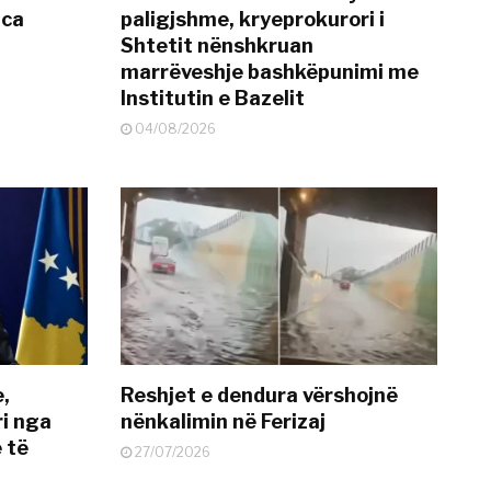
nca
paligjshme, kryeprokurori i
Shtetit nënshkruan
marrëveshje bashkëpunimi me
Institutin e Bazelit
04/08/2026
e,
Reshjet e dendura vërshojnë
i nga
nënkalimin në Ferizaj
 të
27/07/2026