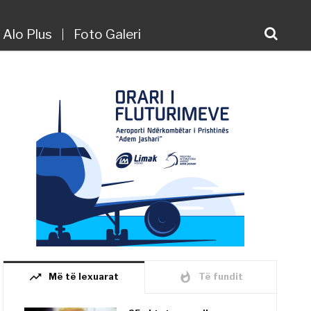
Alo Plus
Foto Galeri
trending_up
whatshot
Më të lexuarat
Të fundit