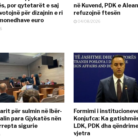
s, por qytetarët e saj
në Kuvend, PDK e Alea
otojnë për dizajnin e ri
refuzojnë ftesën
ëmonedhave euro
04/08/2026
6
rit për sulmin në Ibër-
Formimi i institucionev
alin para Gjykatës nën
Konjufca: Ka gatishmër
rrepta sigurie
LDK, PDK dha qëndrime
vjetra
6