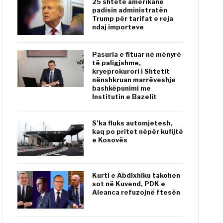
25 shtete amerikane
padisin administratën
Trump për tarifat e reja
ndaj importeve
Pasuria e fituar në mënyrë
të paligjshme,
kryeprokurori i Shtetit
nënshkruan marrëveshje
bashkëpunimi me
Institutin e Bazelit
S’ka fluks automjetesh,
kaq po pritet nëpër kufijtë
e Kosovës
Kurti e Abdixhiku takohen
sot në Kuvend, PDK e
Aleanca refuzojnë ftesën