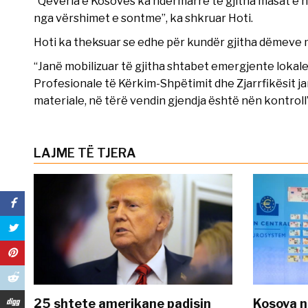
“Qeveria e Kosovës ka ndërmarrë të gjitha masat e 
nga vërshimet e sontme”, ka shkruar Hoti.
Hoti ka theksuar se edhe për kundër gjitha dëmeve m
“Janë mobilizuar të gjitha shtabet emergjente lokale
Profesionale të Kërkim-Shpëtimit dhe Zjarrfikësit ja
materiale, në tërë vendin gjendja është nën kontroll”
LAJME TË TJERA
25 shtete amerikane padisin
Kosova n