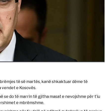
 mbrëmjes të së martës, kanë shkaktuar dëme të
a vendet e Kosovës.
në se do të marrin të gjitha masat e nevojshme për t’iu
vërshimet e mbrëmshme.