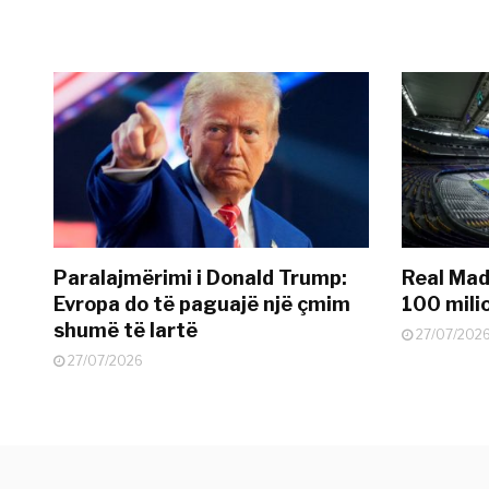
Paralajmërimi i Donald Trump:
Real Madr
Evropa do të paguajë një çmim
100 mili
shumë të lartë
27/07/202
27/07/2026