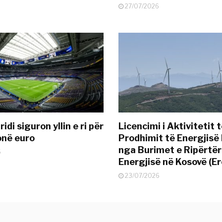
27/07/2026
idi siguron yllin e ri për
Licencimi i Aktivitetit 
onë euro
Prodhimit të Energjisë 
nga Burimet e Ripërtë
6
Energjisë në Kosovë (Er
23/07/2026