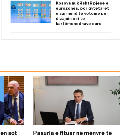
Kosova nuk është pjesë e
eurozonës, por qytetarët
e saj mund të votojnë për
dizajnin e ri të
kartëmonedhave euro
hen sot
Pasuria e fituar në mënyrë të