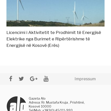
Licencimi i Aktivitetit te Prodhimit të Energjisë
Elektrike nga Burimet e Ripërtërishme të
Energjisë në Kosovë (Erës)
Impressum
Gazeta Alo
Adresa: Rr. Mustafa Kruja , Prishtinë,
Kosovë 10000
Tel/Mob: +383(0) 45/111-993