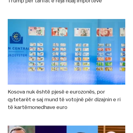
Trump për tarifat e reja ndaj importeve
Kosova nuk është pjesë e eurozonës, por
qytetarët e saj mund të votojnë për dizajnin e ri
të kartëmonedhave euro