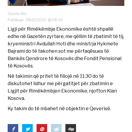
Gazeta Alo
Publikuar: 08/12/2020
08:06
Ligji për Rimëkëmbje Ekonomike është shpallë
edhe në Gazetën zyrtare, me qëllim të zbatimit të tij,
kryeministri Avdullah Hoti dhe ministrja Hykmete
Bajrami do të takohen sot me përfaqësues të
Bankës Qendrore të Kosovës dhe Fondit Pensional
të Kosovës.
Në takimin që pritet të fillojë në 11:30 do të
diskutohet lidhur me përgatitjet për zbatimin e
Ligjit për Rimëkëmbjen Ekonomike, njofton Klan
Kosova.
Ky takim do të mbahet në objektin e Qeverisë.