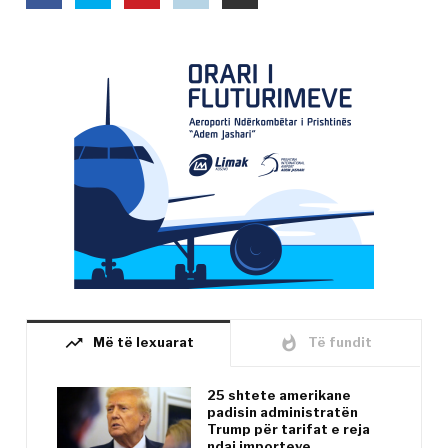
trending_up
whatshot
Më të lexuarat
Të fundit
25 shtete amerikane
padisin administratën
Trump për tarifat e reja
ndaj importeve