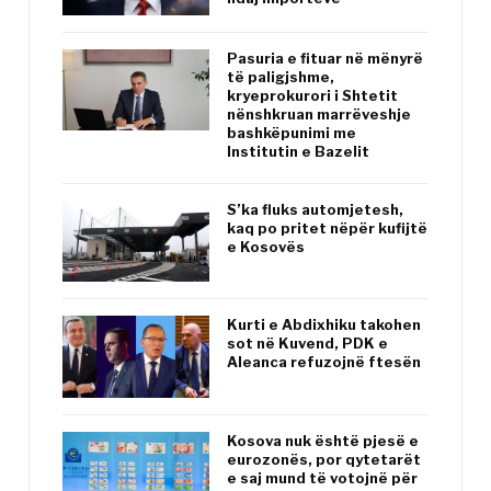
Pasuria e fituar në mënyrë
të paligjshme,
kryeprokurori i Shtetit
nënshkruan marrëveshje
bashkëpunimi me
Institutin e Bazelit
S’ka fluks automjetesh,
kaq po pritet nëpër kufijtë
e Kosovës
Kurti e Abdixhiku takohen
sot në Kuvend, PDK e
Aleanca refuzojnë ftesën
Kosova nuk është pjesë e
eurozonës, por qytetarët
e saj mund të votojnë për