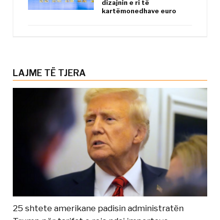
dizajnin e ri të
kartëmonedhave euro
LAJME TË TJERA
25 shtete amerikane padisin administratën